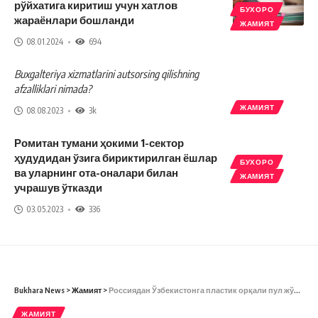
рўйхатига киритиш учун хатлов
БУХОРО
жараёнлари бошланди
ЖАМИЯТ
08.01.2024
694
Buxgalteriya xizmatlarini autsorsing qilishning
afzalliklari nimada?
ЖАМИЯТ
08.08.2023
3k
Ромитан тумани ҳокими 1-сектор
ҳудудидан ўзига бириктирилган ёшлар
БУХОРО
ва уларнинг ота-оналари билан
ЖАМИЯТ
учрашув ўтказди
03.05.2023
336
Bukhara News
>
Жамият
>
Россиядан Ўзбекистонга пластик орқали пул жўнатиш осонлашди
ЖАМИЯТ