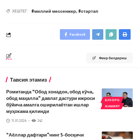
#миллий мессенжер
,
#стартап
ХЕШТЕГ:
Facebook
Фикр билдириш
Тавсия этамиз
Ромитанда “Обод хонадон, обод кўча,
обод маҳалла” давлат дастури ижроси
БУХОРО
бўйича амалга оширилаётган ишлар
ЖАМИЯТ
муҳокама қилинди
11.01.2024
242
“Аёллар дафтари”нинг 5-босқичи