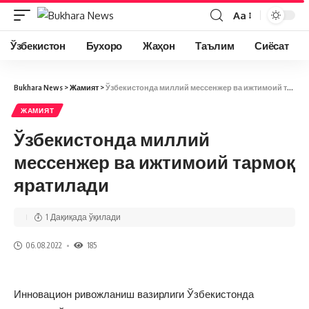
Aa
Ўзбекистон
Бухоро
Жаҳон
Таълим
Сиёсат
Bukhara News
>
Жамият
>
Ўзбекистонда миллий мессенжер ва ижтимоий тармоқ яратилади
ЖАМИЯТ
Ўзбекистонда миллий
мессенжер ва ижтимоий тармоқ
яратилади
1 Дақиқада ўқилади
06.08.2022
185
Инновацион ривожланиш вазирлиги Ўзбекистонда