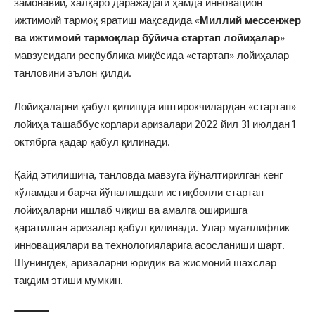
замонавий, халқаро даражадаги ҳамда инновацион
ижтимоий тармоқ яратиш мақсадида «
Миллий мессенжер
ва ижтимоий тармоқлар бўйича стартап лойиҳалар
»
мавзусидаги республика миқёсида «стартап» лойиҳалар
танловини эълон қилди.
Лойиҳаларни қабул қилишда иштирокчилардан «стартап»
лойиҳа ташаббускорлари аризалари 2022 йил 31 июлдан 1
октябрга қадар қабул қилинади.
Қайд этилишича, танловда мавзуга йўналтирилган кенг
кўламдаги барча йўналишдаги истиқболли стартап-
лойиҳаларни ишлаб чиқиш ва амалга оширишга
қаратилган аризалар қабул қилинади. Улар муаллифлик
инновациялари ва технологияларига асосланиши шарт.
Шунингдек, аризаларни юридик ва жисмоний шахслар
тақдим этиши мумкин.