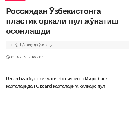
Россиядан Ўзбекистонга
пластик орқали пул жўнатиш
осонлашди
1 Дақиқада ўқилади
01.08.2022
407
Uzcard матбуот хизмати Россиянинг
«Мир»
банк
карталаридан
Uzcard
карталарига халқаро пул
ўтказмалари хизмати ишга туширилгани ҳақида
хабар
берди.
Ягона умумреспублика процессинг маркази (ЯУПМ) ва
«Мир» тўлов тизимининг оператори — «Тўлов карталари
миллий тизими» АЖ (ТКМТ) «Мир» тўлов тизими