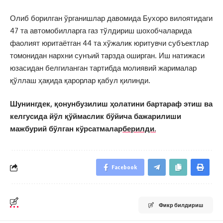
Олиб борилган ўрганишлар давомида Бухоро вилоятидаги
47 та автомобилларга газ тўлдириш шохобчаларида
фаолият юритаётган 44 та хўжалик юритувчи субъектлар
томонидан нархни сунъий тарзда оширган. Иш натижаси
юзасидан белгиланган тартибда молиявий жарималар
қўллаш ҳақида қарорлар қабул қилинди.
Шунингдек, қонунбузилиш ҳолатини бартараф этиш ва
келгусида йўл қўймаслик бўйича бажарилиши
мажбурий бўлган кўрсатмалар
берилди.
Facebook
Фикр билдириш