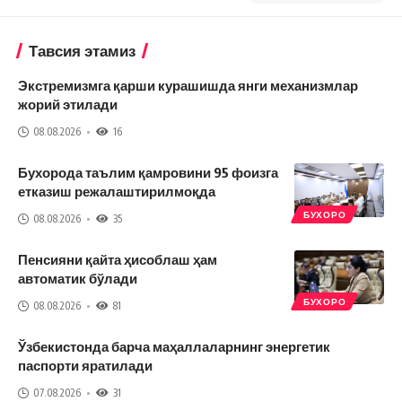
Тавсия этамиз
Экстремизмга қарши курашишда янги механизмлар
жорий этилади
08.08.2026
16
Бухорода таълим қамровини 95 фоизга
етказиш режалаштирилмоқда
БУХОРО
08.08.2026
35
Пенсияни қайта ҳисоблаш ҳам
автоматик бўлади
БУХОРО
08.08.2026
81
Ўзбекистонда барча маҳаллаларнинг энергетик
паспорти яратилади
07.08.2026
31