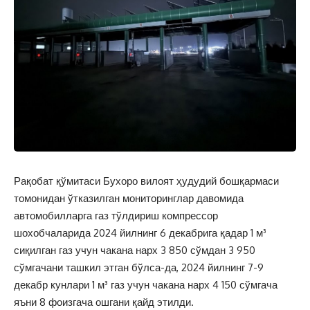
Рақобат қўмитаси Бухоро вилоят ҳудудий бошқармаси
томонидан ўтказилган мониторинглар давомида
автомобилларга газ тўлдириш компрессор
шохобчаларида 2024 йилнинг 6 декабрига қадар 1 м³
сиқилган газ учун чакана нарх 3 850 сўмдан 3 950
сўмгачани ташкил этган бўлса-да, 2024 йилнинг 7-9
декабр кунлари 1 м³ газ учун чакана нарх 4 150 сўмгача
яъни 8 фоизгача ошгани қайд этилди.