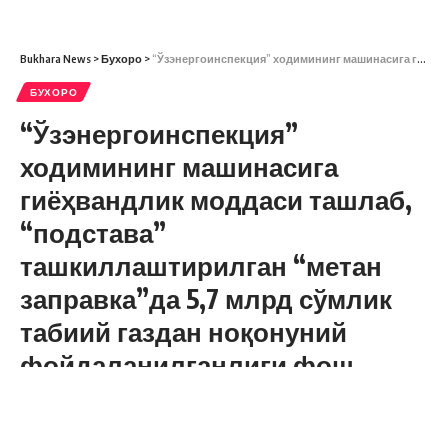
Bukhara News
>
Бухоро
>
“Ўзэнергоинспекция” ходимининг машинасига гиёҳвандлик моддаси ташлаб, “подстава” ташкиллаштирилган “метан заправка”да 5,7 млрд сўмлик табиий газдан ноқонуний фойдаланилганлиги фош этилди
БУХОРО
“Ўзэнергоинспекция”
ходимининг машинасига
гиёҳвандлик моддаси ташлаб,
“подстава”
ташкиллаштирилган “метан
заправка”да 5,7 млрд сўмлик
табиий газдан ноқонуний
фойдаланилганлиги фош
этилди
2 Дақиқада ўқилади