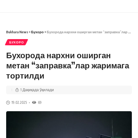
Bukhara News
>
Бухоро
>
Бухорода нархни оширган метан “заправка”лар жаримага тортилди
БУХОРО
Бухорода нархни оширган
метан “заправка”лар жаримага
тортилди
1 Дақиқада ўқилади
19.02.2025
69