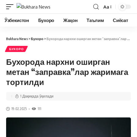
Aa
Ўзбекистон
Бухоро
Жаҳон
Таълим
Сиёсат
Bukhara News
>
Бухоро
>
Бухорода нархни оширган метан “заправка”лар жаримага тортилди
БУХОРО
Бухорода нархни оширган
метан “заправка”лар жаримага
тортилди
1 Дақиқада ўқилади
19.02.2025
111