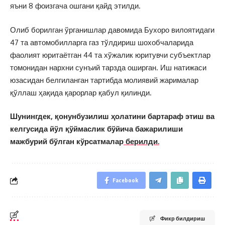
яъни 8 фоизгача ошгани қайд этилди.
Олиб борилган ўрганишлар давомида Бухоро вилоятидаги
47 та автомобилларга газ тўлдириш шохобчаларида
фаолият юритаётган 44 та хўжалик юритувчи субъектлар
томонидан нархни сунъий тарзда оширган. Иш натижаси
юзасидан белгиланган тартибда молиявий жарималар
қўллаш ҳақида қарорлар қабул қилинди.
Шунингдек, қонунбузилиш ҳолатини бартараф этиш ва
келгусида йўл қўймаслик бўйича бажарилиши
мажбурий бўлган кўрсатмалар
берилди.
Facebook
Фикр билдириш