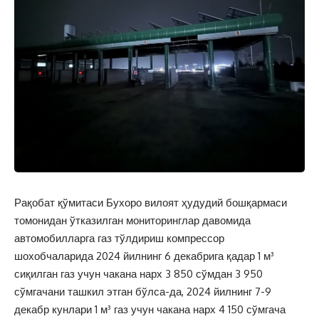
Рақобат қўмитаси Бухоро вилоят ҳудудий бошқармаси
томонидан ўтказилган мониторинглар давомида
автомобилларга газ тўлдириш компрессор
шохобчаларида 2024 йилнинг 6 декабрига қадар 1 м³
сиқилган газ учун чакана нарх 3 850 сўмдан 3 950
сўмгачани ташкил этган бўлса-да, 2024 йилнинг 7-9
декабр кунлари 1 м³ газ учун чакана нарх 4 150 сўмгача