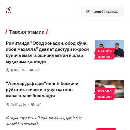
Фикр билдириш
Тавсия этамиз
Ромитанда “Обод хонадон, обод кўча,
обод маҳалла” давлат дастури ижроси
БУХОРО
бўйича амалга оширилаётган ишлар
ЖАМИЯТ
муҳокама қилинди
11.01.2024
242
“Аёллар дафтари”нинг 5-босқичи
рўйхатига киритиш учун хатлов
БУХОРО
жараёнлари бошланди
ЖАМИЯТ
08.01.2024
694
Buxgalteriya xizmatlarini autsorsing qilishning
afzalliklari nimada?