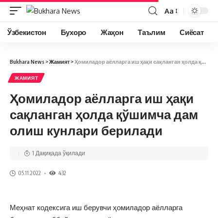
Aa
Ўзбекистон
Бухоро
Жаҳон
Таълим
Сиёсат
Bukhara News
>
Жамият
>
Ҳомиладор аёлларга иш ҳақи сақланган ҳолда қўшимча дам олиш кунлари берилади
ЖАМИЯТ
Ҳомиладор аёлларга иш ҳақи
сақланган ҳолда қўшимча дам
олиш кунлари берилади
1 Дақиқада ўқилади
05.11.2022
432
Меҳнат кодексига иш берувчи ҳомиладор аёлларга