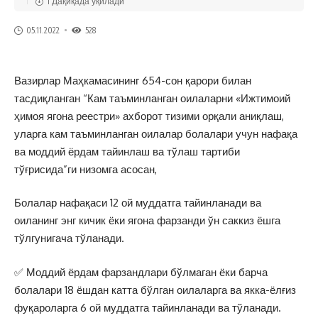
1 Дақиқада ўқилади
05.11.2022
528
Вазирлар Маҳкамасининг 654-сон қарори билан
тасдиқланган “Кам таъминланган оилаларни «Ижтимоий
ҳимоя ягона реестри» ахборот тизими орқали аниқлаш,
уларга кам таъминланган оилалар болалари учун нафақа
ва моддий ёрдам тайинлаш ва тўлаш тартиби
тўғрисида”ги низомга асосан,
Болалар нафақаси 12 ой муддатга тайинланади ва
оиланинг энг кичик ёки ягона фарзанди ўн саккиз ёшга
тўлгунигача тўланади.
✅ Моддий ёрдам фарзандлари бўлмаган ёки барча
болалари 18 ёшдан катта бўлган оилаларга ва якка-ёлғиз
фуқароларга 6 ой муддатга тайинланади ва тўланади.