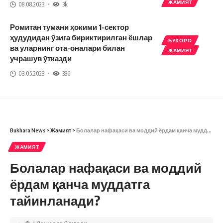
ЖАМИЯТ
08.08.2023
3k
Ромитан тумани ҳокими 1-сектор
ҳудудидан ўзига бириктирилган ёшлар
БУХОРО
ва уларнинг ота-оналари билан
ЖАМИЯТ
учрашув ўтказди
03.05.2023
336
Bukhara News
>
Жамият
>
Болалар нафақаси ва моддий ёрдам қанча муддатга тайинланади?
ЖАМИЯТ
Болалар нафақаси ва моддий
ёрдам қанча муддатга
тайинланади?