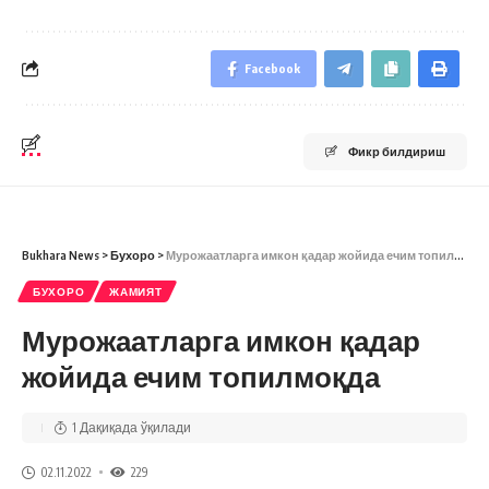
Facebook
Фикр билдириш
Bukhara News
>
Бухоро
>
Мурожаатларга имкон қадар жойида ечим топилмоқда
БУХОРО
ЖАМИЯТ
Мурожаатларга имкон қадар
жойида ечим топилмоқда
1 Дақиқада ўқилади
02.11.2022
229