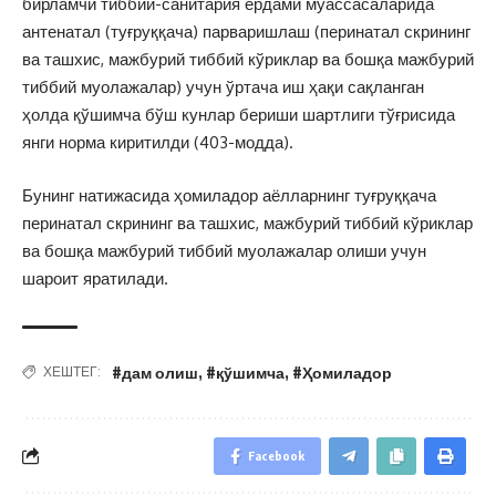
бирламчи тиббий-санитария ёрдами муассасаларида
антенатал (туғруққача) парваришлаш (перинатал скрининг
ва ташхис, мажбурий тиббий кўриклар ва бошқа мажбурий
тиббий муолажалар) учун ўртача иш ҳақи сақланган
ҳолда қўшимча бўш кунлар бериши шартлиги тўғрисида
янги норма киритилди (403-модда).
Бунинг натижасида ҳомиладор аёлларнинг туғруққача
перинатал скрининг ва ташхис, мажбурий тиббий кўриклар
ва бошқа мажбурий тиббий муолажалар олиши учун
шароит яратилади.
#дам олиш
,
#қўшимча
,
#Ҳомиладор
ХЕШТЕГ:
Facebook