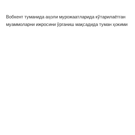
Вобкент туманида аҳоли мурожаатларида кўтарилаётган
муаммоларни ижросини ўрганиш мақсадида туман ҳокими
Ф.Умаров ҳудудларда аҳоли билан юзлашмоқда.
Сектор ҳудудидаги аҳоли вакиллари томонидан қабулга
келиб тушган мурожаатлар жойига бориб ўрганилмоқда.
Ф.Умаров аҳолини қийнаётган муаммоларга ечим топишга
ҳаракат қилмоқда.
Яқинда туман ҳокимига “Шакаркент” МФЙ Оғаре
қишлоғидан қишлоқнинг айрим кўчаларини