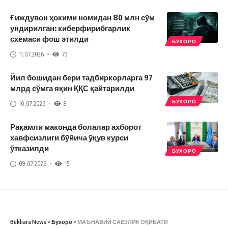
Ғиждувон ҳокими номидан 80 млн сўм
ундирилган: киберфирибгарлик
схемаси фош этилди
БУХОРО
11.07.2026
73
Йил бошидан бери тадбиркорларга 97
млрд сўмга яқин ҚҚС қайтарилди
БУХОРО
10.07.2026
8
Рақамли маконда болалар ахборот
хавфсизлиги бўйича ўқув курси
ўтказилди
БУХОРО
09.07.2026
15
Bukhara News
>
Бухоро
>
МАЪНАВИЙ САЁЗЛИК ОҚИБАТИ