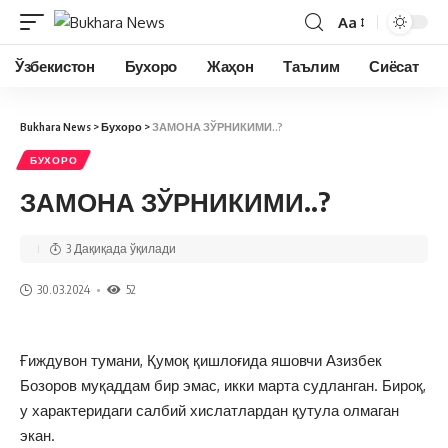
Aa
Ўзбекистон
Бухоро
Жаҳон
Таълим
Сиёсат
Bukhara News
>
Бухоро
>
ЗАМОНА ЗЎРНИКИМИ..?
БУХОРО
ЗАМОНА ЗЎРНИКИМИ..?
3 Дақиқада ўқилади
30.03.2024
52
Ғиждувон тумани, Қумоқ қишлоғида яшовчи Азизбек
Бозоров муқаддам бир эмас, икки марта судланган. Бироқ,
у характеридаги салбий хислатлардан қутула олмаган
экан.