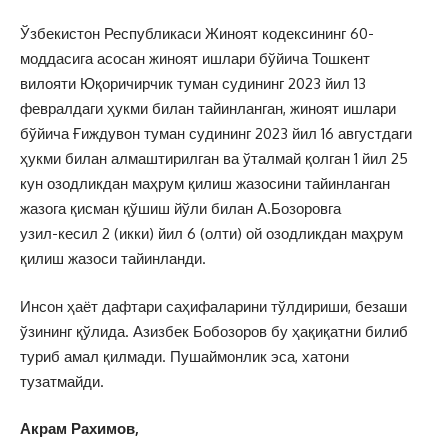
Ўзбекистон Республикаси Жиноят кодексининг 60-
моддасига асосан жиноят ишлари бўйича Тошкент
вилояти Юқоричирчик туман судининг 2023 йил 13
февралдаги ҳукми билан тайинланган, жиноят ишлари
бўйича Ғиждувон туман судининг 2023 йил 16 августдаги
ҳукми билан алмаштирилган ва ўталмай қолган 1 йил 25
кун озодликдан маҳрум қилиш жазосини тайинланган
жазога қисман қўшиш йўли билан А.Бозоровга
узил-кесил 2 (икки) йил 6 (олти) ой озодликдан маҳрум
қилиш жазоси тайинланди.
Инсон ҳаёт дафтари саҳифаларини тўлдириши, безаши
ўзининг қўлида. Азизбек Бобозоров бу ҳақиқатни билиб
туриб амал қилмади. Пушаймонлик эса, хатони
тузатмайди.
Акрам Рахимов,