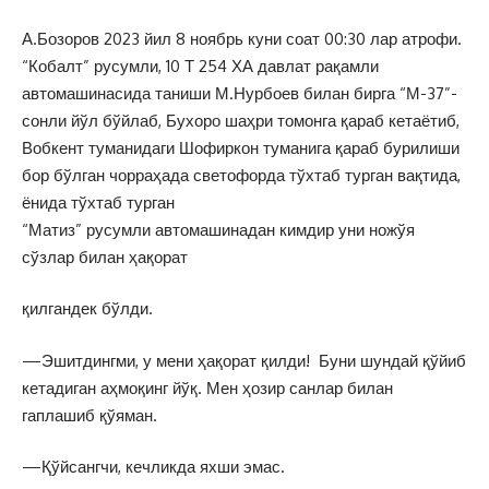
А.Бозоров 2023 йил 8 ноябрь куни соат 00:30 лар атрофи.
“Кобалт” русумли, 10 Т 254 ХА давлат рақамли
автомашинасида таниши М.Нурбоев билан бирга “М-37”-
сонли йўл бўйлаб, Бухоро шаҳри томонга қараб кетаётиб,
Вобкент туманидаги Шофиркон туманига қараб бурилиши
бор бўлган чорраҳада светофорда тўхтаб турган вақтида,
ёнида тўхтаб турган
“Матиз” русумли автомашинадан кимдир уни ножўя
сўзлар билан ҳақорат
қилгандек бўлди.
—Эшитдингми, у мени ҳақорат қилди! Буни шундай қўйиб
кетадиган аҳмоқинг йўқ. Мен ҳозир санлар билан
гаплашиб қўяман.
—Қўйсангчи, кечликда яхши эмас.