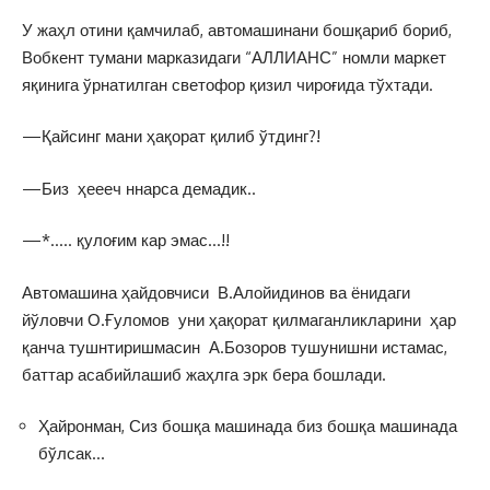
У жаҳл отини қамчилаб, автомашинани бошқариб бориб,
Вобкент тумани марказидаги “АЛЛИАНС” номли маркет
яқинига ўрнатилган светофор қизил чироғида тўхтади.
—Қайсинг мани ҳақорат қилиб ўтдинг?!
—Биз ҳеееч ннарса демадик..
—*….. қулоғим кар эмас…!!
Автомашина ҳайдовчиси В.Алойидинов ва ёнидаги
йўловчи О.Ғуломов уни ҳақорат қилмаганликларини ҳар
қанча тушнтиришмасин А.Бозоров тушунишни истамас,
баттар асабийлашиб жаҳлга эрк бера бошлади.
Ҳайронман, Сиз бошқа машинада биз бошқа машинада
бўлсак…