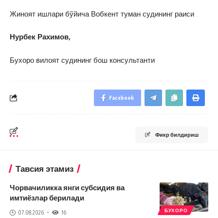
Жиноят ишлари бўйича Вобкент туман судининг раиси
Нурбек Рахимов,
Бухоро вилоят судининг бош консультанти
Facebook
Фикр билдириш
Тавсия этамиз
Чорвачиликка янги субсидия ва
имтиёзлар берилади
БУХОРО
07.08.2026
16