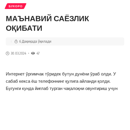
БУХОРО
МАЪНАВИЙ САЁЗЛИК
ОҚИБАТИ
6 Дақиқада ўқилади
30.03.2024
47
Интернет ўргимчак тўридек бутун дунёни ўраб олди. У
сабаб кекса ёш телефоннинг қулига айланди қолди.
Бугунги кунда йиғлаб турган чақалоқни овунтириш учун
ҳам қўлига телефон тутқазаётган ёш оналар буни
замонавийлик , деб ҳисоблашади. Фейсбук, инстаграмда
тарқалаётган хабарлар ҳақиқатми, ёлғонми ишимиз йўқ.
Лайк босиб хумори ёзилмаганлар ўзидан “ақлли” ясаб
олиб изоҳ ёзишлари дард устига чипқон.