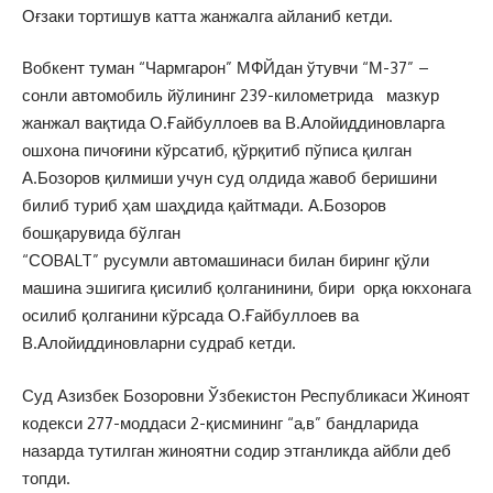
Оғзаки тортишув катта жанжалга айланиб кетди.
Вобкент туман “Чармгарон” МФЙдан ўтувчи “М-37” –
сонли автомобиль йўлининг 239-километрида мазкур
жанжал вақтида О.Ғайбуллоев ва В.Алойиддиновларга
ошхона пичоғини кўрсатиб, қўрқитиб пўписа қилган
А.Бозоров қилмиши учун суд олдида жавоб беришини
билиб туриб ҳам шаҳдида қайтмади. А.Бозоров
бошқарувида бўлган
“СОBALT” русумли автомашинаси билан биринг қўли
машина эшигига қисилиб қолганинини, бири орқа юкхонага
осилиб қолганини кўрсада О.Ғайбуллоев ва
В.Алойиддиновларни судраб кетди.
Суд Азизбек Бозоровни Ўзбекистон Республикаси Жиноят
кодекси 277-моддаси 2-қисмининг “а,в” бандларида
назарда тутилган жиноятни содир этганликда айбли деб
топди.