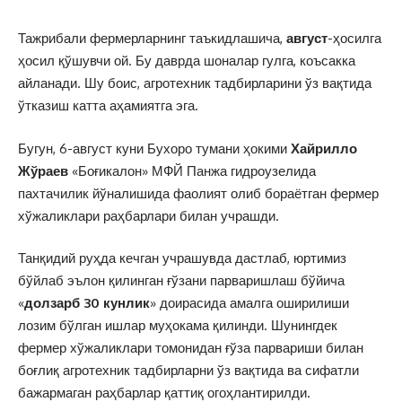
Тажрибали фермерларнинг таъкидлашича,
август
-ҳосилга
ҳосил қўшувчи ой. Бу даврда шоналар гулга, коъсакка
айланади. Шу боис, агротехник тадбирларини ўз вақтида
ўтказиш катта аҳамиятга эга.
Бугун, 6-август куни Бухоро тумани ҳокими
Хайрилло
Жўраев
«Боғикалон» МФЙ Панжа гидроузелида
пахтачилик йўналишида фаолият олиб бораётган фермер
хўжаликлари раҳбарлари билан учрашди.
Танқидий руҳда кечган учрашувда дастлаб, юртимиз
бўйлаб эълон қилинган ғўзани парваришлаш бўйича
«
долзарб 30 кунлик
» доирасида амалга оширилиши
лозим бўлган ишлар муҳокама қилинди. Шунингдек
фермер хўжаликлари томонидан ғўза парвариши билан
боғлиқ агротехник тадбирларни ўз вақтида ва сифатли
бажармаган раҳбарлар қаттиқ огоҳлантирилди.