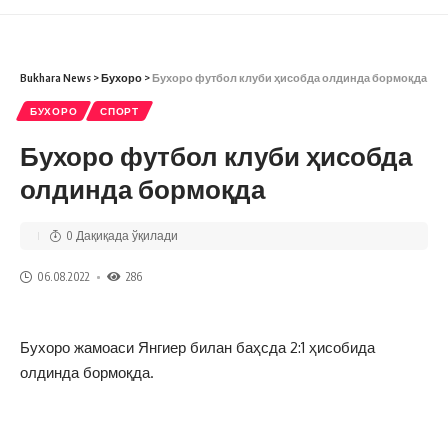
Bukhara News
>
Бухоро
>
Бухоро футбол клуби ҳисобда олдинда бормоқда
БУХОРО
СПОРТ
Бухоро футбол клуби ҳисобда
олдинда бормоқда
0 Дақиқада ўқилади
06.08.2022
286
Бухоро жамоаси Янгиер билан баҳсда 2:1 ҳисобида
олдинда бормоқда.