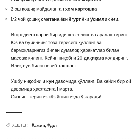
2 ош қошиқ майдаланган
хом картошка
1/2 чой қошиқ
сметана
ёки
ёгурт
ёки
ўсимлик ёғи
.
ᅠ
Ингредиентларни бир идишга солинг ва аралаштиринг.
Юз ва бўйиннинг тоза терисига қўлланг ва
бармоқларингиз билан думалоқ ҳаракатлар билан
массаж қилинг. Кейин ниқобни
20 дақиқага
қолдиринг.
Илиқ сув билан ювиб ташланг.
ᅠ
Ушбу ниқобни
3 кун
давомида қўлланг. Ва кейин бир ой
давомида ҳафтасига 1 марта.
Сизнинг терингиз кўз ўнгингизда ўзгаради!
#ажин
,
#доғ
ХЕШТЕГ: