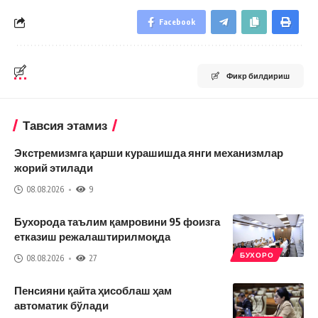
Facebook
Фикр билдириш
Тавсия этамиз
Экстремизмга қарши курашишда янги механизмлар
жорий этилади
08.08.2026
9
Бухорода таълим қамровини 95 фоизга
етказиш режалаштирилмоқда
БУХОРО
08.08.2026
27
Пенсияни қайта ҳисоблаш ҳам
автоматик бўлади