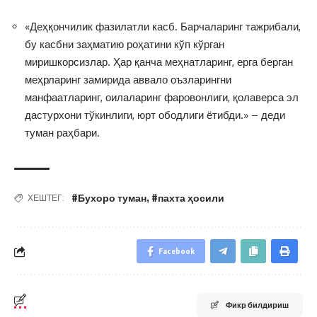
«Деҳқончилик фазилатли касб. Барчаларинг тажрибали,
бу касбни заҳматию роҳатини кўп кўрган
миришкорсизлар. Ҳар қанча меҳнатларинг, ерга берган
меҳрларинг замирида аввало оъзларингни
манфаатларинг, оилаларинг фаровонлиги, қолаверса эл
дастурхони тўкинлиги, юрт ободлиги ётибди.» – деди
туман раҳбари.
#Бухоро туман
,
#пахта ҳосили
ХЕШТЕГ:
Facebook
Фикр билдириш