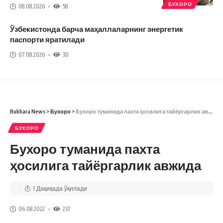
БУХОРО
08.08.2026
58
Ўзбекистонда барча маҳаллаларнинг энергетик
паспорти яратилади
07.08.2026
30
Bukhara News
>
Бухоро
>
Бухоро туманида пахта ҳосилига тайёргарлик авжида
БУХОРО
Бухоро туманида пахта
ҳосилига тайёргарлик авжида
1 Дақиқада ўқилади
06.08.2022
237