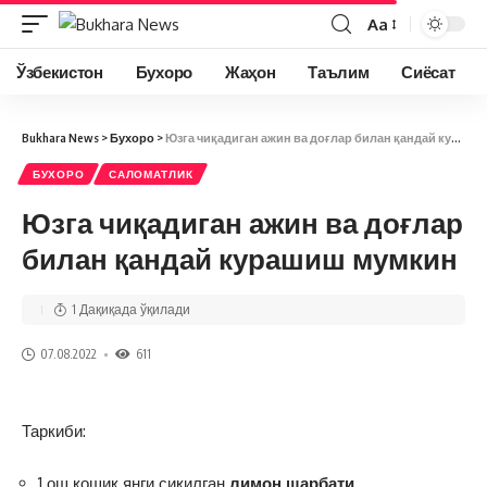
Aa
Ўзбекистон
Бухоро
Жаҳон
Таълим
Сиёсат
Bukhara News
>
Бухоро
>
Юзга чиқадиган ажин ва доғлар билан қандай курашиш мумкин
БУХОРО
САЛОМАТЛИК
Юзга чиқадиган ажин ва доғлар
билан қандай курашиш мумкин
1 Дақиқада ўқилади
07.08.2022
611
Таркиби:
1 ош қошиқ янги сиқилган
лимон шарбати