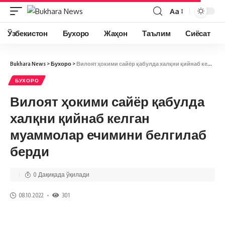
Aa
Ўзбекистон
Бухоро
Жаҳон
Таълим
Сиёсат
Bukhara News
>
Бухоро
>
Вилоят ҳокими сайёр қабулда халқни қийнаб келган муаммолар ечимини белгилаб берди
БУХОРО
Вилоят ҳокими сайёр қабулда
халқни қийнаб келган
муаммолар ечимини белгилаб
берди
0 Дақиқада ўқилади
08.10.2022
301