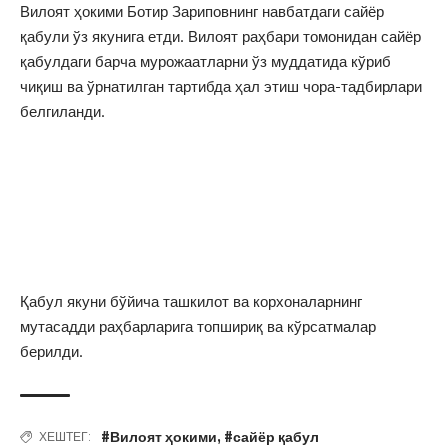
Вилоят ҳокими Ботир Зариповнинг навбатдаги сайёр
қабули ўз якунига етди. Вилоят раҳбари томонидан сайёр
қабулдаги барча мурожаатларни ўз муддатида кўриб
чиқиш ва ўрнатилган тартибда ҳал этиш чора-тадбирлари
белгиланди.
Қабул якуни бўйича ташкилот ва корхоналарнинг
мутасадди раҳбарларига топшириқ ва кўрсатмалар
берилди.
#Вилоят ҳокими
,
#сайёр қабул
ХЕШТЕГ: