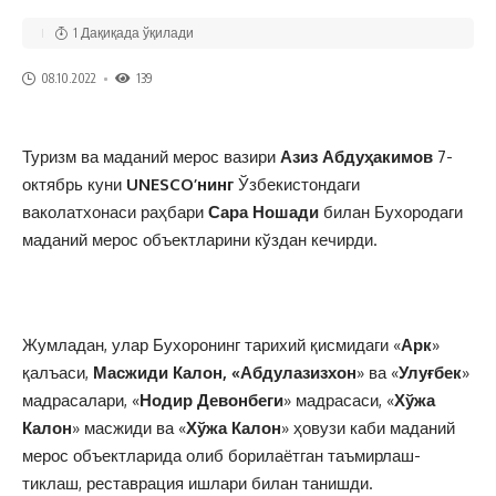
1 Дақиқада ўқилади
08.10.2022
139
Туризм ва маданий мерос вазири
Азиз Абдуҳакимов
7-
октябрь куни
UNESCO’нинг
Ўзбекистондаги
ваколатхонаси раҳбари
Сара Ношади
билан Бухородаги
маданий мерос объектларини кўздан кечирди.
Жумладан, улар Бухоронинг тарихий қисмидаги «
Арк
»
қалъаси,
Масжиди Калон, «Абдулазизхон
» ва «
Улуғбек
»
мадрасалари, «
Нодир Девонбеги
» мадрасаси, «
Хўжа
Калон
» масжиди ва «
Хўжа Калон
» ҳовузи каби маданий
мерос объектларида олиб борилаётган таъмирлаш-
тиклаш, реставрация ишлари билан танишди.