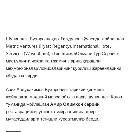
Шунингдек, Бухоро шаҳар, Ғиждувон кўчасида жойлашган
Metric Ventures (Hyatt Regency), International Hotel
Services (Whyndham), «Тинчлик», «Олмачи Тур Сервис»
масъулияти чекланган жамиятларига қарашли
меҳмонхоналар лойиҳаларининг қурилиш жараёнларини
кўздан кечирди.
Азиз Абдуҳакимов Бухоронинг тарихий қисмида
жойлашган маданий мерос объектлари, шунингдек, Когон
туманида жойлашган
Амир Олимхон саройи
реставрацияси, унинг таъмирланишига доир
мутасаддиларга тегишли кўрсатмалар берди.