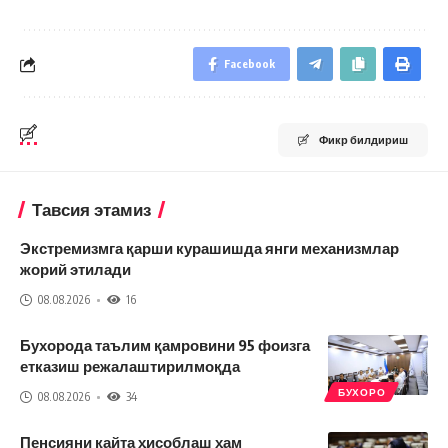
Facebook
Фикр билдириш
Тавсия этамиз
Экстремизмга қарши курашишда янги механизмлар
жорий этилади
08.08.2026
16
Бухорода таълим қамровини 95 фоизга
етказиш режалаштирилмоқда
БУХОРО
08.08.2026
34
Пенсияни қайта ҳисоблаш ҳам