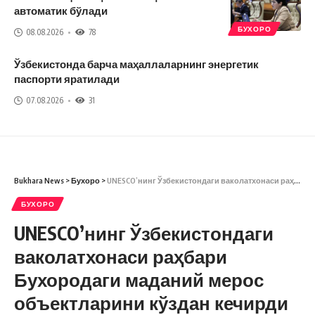
автоматик бўлади
БУХОРО
08.08.2026
78
Ўзбекистонда барча маҳаллаларнинг энергетик
паспорти яратилади
07.08.2026
31
Bukhara News
>
Бухоро
>
UNESCO’нинг Ўзбекистондаги ваколатхонаси раҳбари Бухородаги маданий мерос объектларини кўздан кечирди
БУХОРО
UNESCO’нинг Ўзбекистондаги
ваколатхонаси раҳбари
Бухородаги маданий мерос
объектларини кўздан кечирди