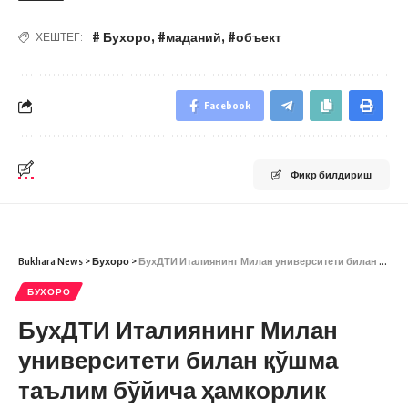
# Бухоро
,
#маданий
,
#объект
ХЕШТЕГ:
Facebook
Фикр билдириш
Bukhara News
>
Бухоро
>
БухДТИ Италиянинг Милан университети билан қўшма таълим бўйича ҳамкорлик қилади
БУХОРО
БухДТИ Италиянинг Милан
университети билан қўшма
таълим бўйича ҳамкорлик