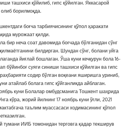
ниши ташхиси қўйилиб, гипс қўйилган. Яккасарой
 олиб борилмоқда.
шкентдаги боғча тарбиячисининг қўпол ҳаракати
ақида мурожаат қилди.
ола бир неча соат давомида боғчада бўлганидан сўнг
 қилмаётганини билдирган. Шундан сўнг, болани уйга
лаганда йиғлай бошлаган. Ўша куни кечқурун бола 16-
чап бўйинбоғ суяги синиши ташхиси қўйилган ва гипс
а раҳбарияти содир бўлган воқеани яширишга уриниб,
уни атайлаб болага гипс қўйганликда айблаган.
 ноябрь куни Болалар омбудсманига Тошкент шаҳрида
га кўра, жорий йилнинг 17 ноябрь куни ўғли, 2021
 мактабгача таълим муассасаси ходимасининг қўпол
етказилган.
й тумани ИИБ томонидан терговга қадар текширув