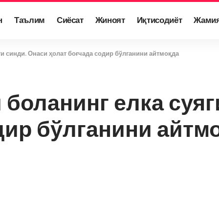
н
Таълим
Сиёсат
Жиноят
Иқтисодиёт
Жами
ги синди. Онаси ҳолат боғчада содир бўлганини айтмоқда
 боланинг елка суяг
дир бўлганини айтм