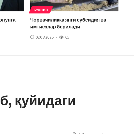
БУХОРО
қонунга
Чорвачиликка янги субсидия ва
имтиёзлар берилади
07.08.2026
65
б, қуйидаги