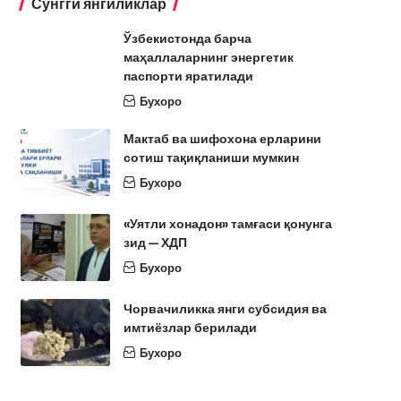
Сўнгги янгиликлар
Ўзбекистонда барча
маҳаллаларнинг энергетик
паспорти яратилади
Бухоро
Мактаб ва шифохона ерларини
сотиш тақиқланиши мумкин
Бухоро
«Уятли хонадон» тамғаси қонунга
зид — ХДП
Бухоро
Чорвачиликка янги субсидия ва
имтиёзлар берилади
Бухоро