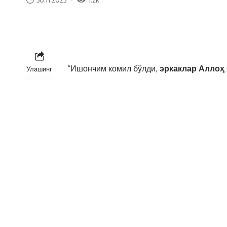
“Ишончим комил бўлди,
эркаклар Аллоҳ 
Улашинг
яратилган хилқат экан.
– У қўлида борини опа-синглиси, қизи, о
– Ўзининг навқирон йигитлигини, соғлигин
меҳнат қилиб, гоҳида жуда кечга қолиб и
– Эркак, гарчи тирикчилик ишлари билан
учун тинмай меҳнат қилар экан, тиришар э
– Оиласини мустаҳкамлашга уринар экан.
эканлар.
– У ишида хўжайинидан ёқимсиз гапларни
даккилар хам эшитар экан.
– Агар ўзини чалғитиш учун айлангани чиқ