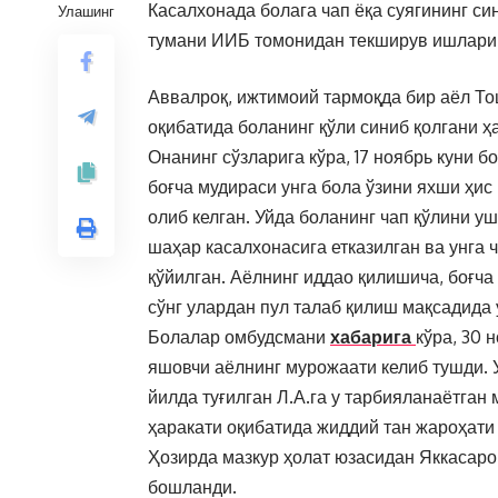
Касалхонада болага чап ёқа суягининг си
Улашинг
тумани ИИБ томонидан текширув ишлари
Аввалроқ, ижтимоий тармоқда бир аёл То
оқибатида боланинг қўли синиб қолгани ҳ
Онанинг сўзларига кўра, 17 ноябрь куни б
боғча мудираси унга бола ўзини яхши ҳис
олиб келган. Уйда боланинг чап қўлини уш
шаҳар касалхонасига етказилган ва унга 
қўйилган. Аёлнинг иддао қилишича, боғч
сўнг улардан пул талаб қилиш мақсадида 
Болалар омбудсмани
хабарига
кўра, 30
яшовчи аёлнинг мурожаати келиб тушди. Ун
йилда туғилган Л.А.га у тарбияланаётган
ҳаракати оқибатида жиддий тан жароҳати 
Ҳозирда мазкур ҳолат юзасидан Яккасаро
бошланди.