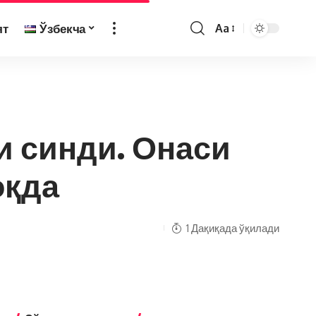
ят
Ўзбекча
Aa
и синди. Онаси
оқда
1 Дақиқада ўқилади