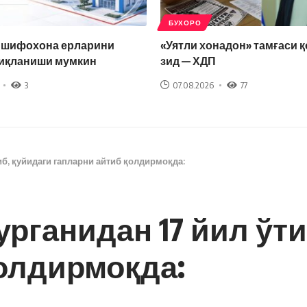
БУХОРО
а шифохона ерларини
«Уятли хонадон» тамғаси 
қиқланиши мумкин
зид — ХДП
3
07.08.2026
77
иб, қуйидаги гапларни айтиб қолдирмоқда:
урганидан 17 йил ўти
олдирмоқда: