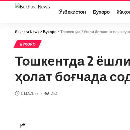
Ўзбекистон
Бухоро
Жаҳо
Bukhara News
>
Бухоро
>
Тошкентда 2 ёшли боланинг елка суя
БУХОРО
Тошкентда 2 ёшли
ҳолат боғчада со
01.12.2023
250