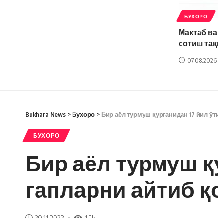
БУХОРО
Мактаб в
сотиш та
07.08.2026
Bukhara News
>
Бухоро
>
Бир аёл турмуш қурганидан 17 йил ўт
БУХОРО
Бир аёл турмуш қ
гапларни айтиб қ
30.11.2023
1.2k