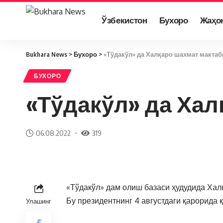
Ўзбекистон
Бухоро
Жаҳо
Bukhara News
>
Бухоро
>
«Тўдакўл» да Халқаро шахмат мактаб
БУХОРО
«Тўдакўл» да Хал
06.08.2022
319
«Тўдакўл» дам олиш базаси ҳудудида Хал
Бу президентнинг 4 августдаги қарорида қ
Улашинг