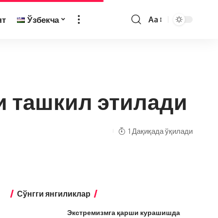
ят
Ўзбекча
Aa
и ташкил этилади
1 Дақиқада ўқилади
Сўнгги янгиликлар
Экстремизмга қарши курашишда