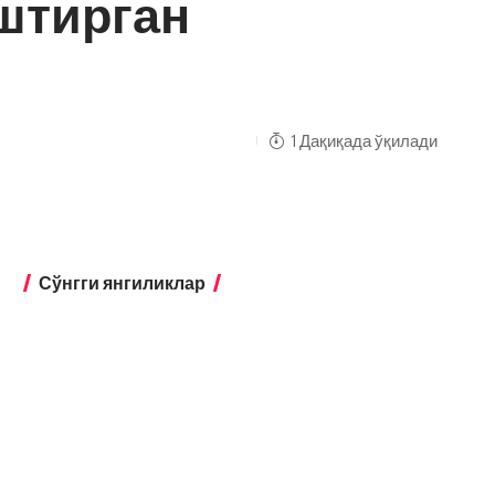
штирган
1 Дақиқада ўқилади
Сўнгги янгиликлар
Экстремизмга қарши курашишда
янги механизмлар жорий этилади
Бухоро
Бухорода таълим қамровини 95
фоизга етказиш
режалаштирилмоқда