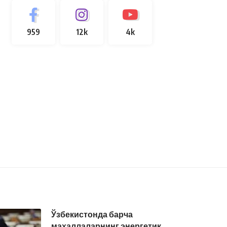
959
12k
4k
Ўзбекистонда барча
маҳаллаларнинг энергетик