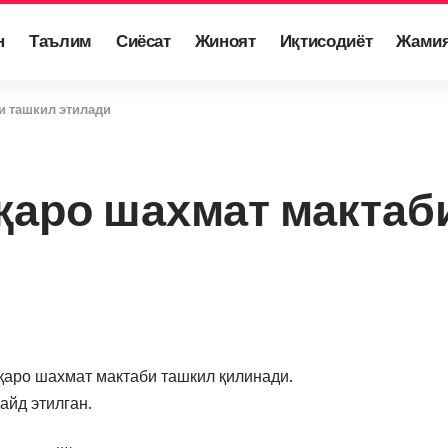
н
Таълим
Сиёсат
Жиноят
Иқтисодиёт
Жами
и ташкил этилади
қаро шахмат мактаб
қаро шахмат мактаби ташкил қилинади.
айд этилган.