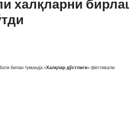
и халқларни бирла
ўтди
бати билан туманда «
Халқлар дўстлиги
» фестивали
ан «
Дўстлик оҳанглари
» деб номланган
ан раҳбари Ж.Шаропов, ҳокимлик мутасаддилари,
уллари ҳамда тумандошларимиз – турли миллат