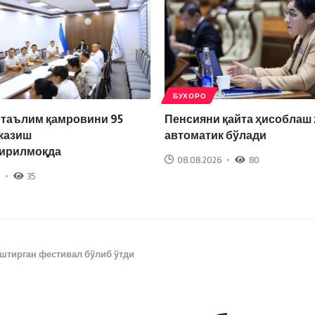
БУХОРО
 таълим қамровини 95
Пенсияни қайта ҳисоблаш
казиш
автоматик бўлади
ирилмоқда
08.08.2026
80
35
штирган фестивал бўлиб ўтди