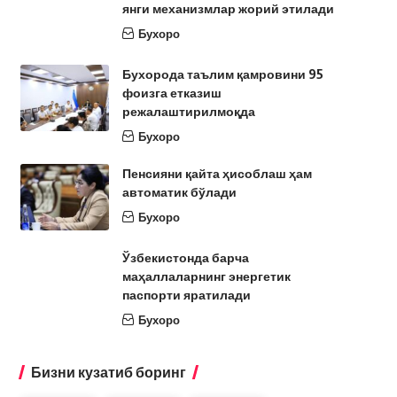
янги механизмлар жорий этилади
Бухоро
Бухорода таълим қамровини 95
фоизга етказиш
режалаштирилмоқда
Бухоро
Пенсияни қайта ҳисоблаш ҳам
автоматик бўлади
Бухоро
Ўзбекистонда барча
маҳаллаларнинг энергетик
паспорти яратилади
Бухоро
Бизни кузатиб боринг