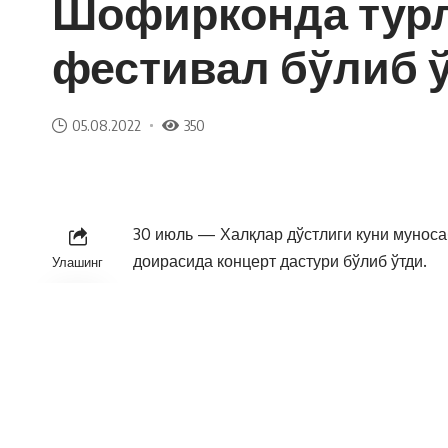
Шофирконда турл
фестивал бўлиб 
05.08.2022
350
30 июль — Халқлар дўстлиги куни муноса
доирасида концерт дастури бўлиб ўтди.
Улашинг
Туман маданият ва истироҳат боғида бўлг
фестивалнинг асосий тантаналарида тум
корхона, ташкилот ва муассасалар масъ
вакиллари иштирок этишди.