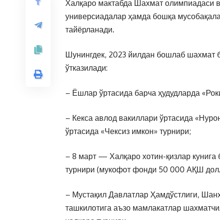
Халқаро мактабда Шахмат олимпиадаси в
универсиадалар ҳамда бошқа мусобақала
тайёрланади.
Шунингдек, 2023 йилдан бошлаб шахмат 
ўтказилади:
– Ёшлар ўртасида барча ҳудудларда «Рок
– Кекса авлод вакиллари ўртасида «Нуро
ўртасида «Чексиз имкон» турнири;
– 8 март — Халқаро хотин-қизлар кунига
турнири (мукофот фонди 50 000 АҚШ дол
– Мустақил Давлатлар Ҳамдўстлиги, Шанх
ташкилотига аъзо мамлакатлар шахматчи