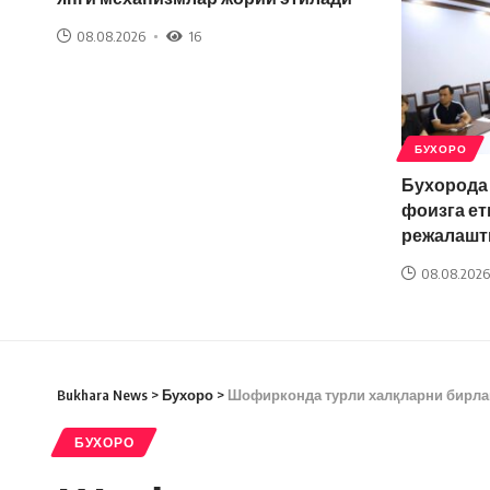
08.08.2026
16
БУХОРО
Бухорода
фоизга ет
режалашт
08.08.2026
Bukhara News
>
Бухоро
>
Шофирконда турли халқларни бирла
БУХОРО