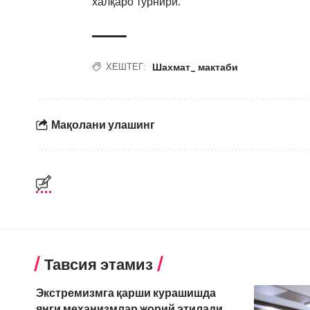
халқаро турнири.
Шахмат_ мактаби
ХЕШТЕГ:
Мақолани улашинг
Тавсия этамиз
Экстремизмга қарши курашишда
янги механизмлар жорий этилади