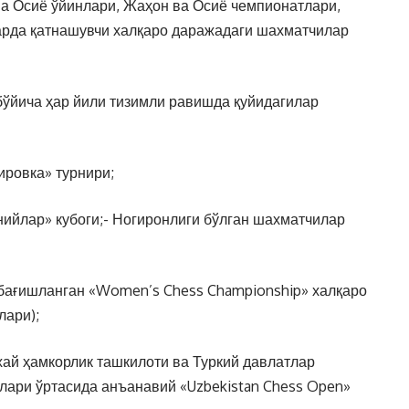
а Осиё ўйинлари, Жаҳон ва Осиё чемпионатлари,
рда қатнашувчи халқаро даражадаги шахматчилар
бўйича ҳар йили тизимли равишда қуйидагилар
ировка» турнири;
нийлар» кубоги;- Ногиронлиги бўлган шахматчилар
 бағишланган «Women’s Chess Championship» халқаро
лари);
ай ҳамкорлик ташкилоти ва Туркий давлатлар
лари ўртасида анъанавий «Uzbekistan Chess Open»