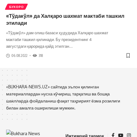
БУХОРО
«Тўдакўл» да Халқаро шахмат мактаби ташкил
этилади
«Тўдакўл» дам олиш базаси ҳудудида Халқаро шахмат
мактаби ташкил қилинади. Бу президентнинг 4
августдаги қарорида қайд этилган.
…
06.08.2022
318
«BUKHARA-NEWS.UZ» сайтида эълон қилинган
материаллардан нусха кўчириш, тарқатиш ва бошқа
шаклларда фойдаланиш фақат таҳририят ёзма розилиги
билан амалга оширилиши мумкин.
Ижтимоий тармоқ