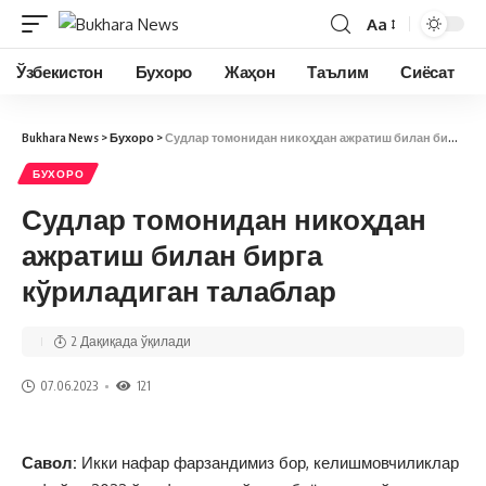
Aa
Ўзбекистон
Бухоро
Жаҳон
Таълим
Сиёсат
Bukhara News
>
Бухоро
>
Судлар томонидан никоҳдан ажратиш билан бирга кўриладиган талаблар
БУХОРО
Судлар томонидан никоҳдан
ажратиш билан бирга
кўриладиган талаблар
2 Дақиқада ўқилади
07.06.2023
121
Савол:
Икки нафар фарзандимиз бор, келишмовчиликлар