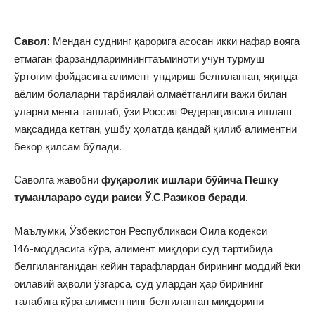
Савол:
Мендан суднинг қарорига асосан икки нафар вояга
етмаган фарзандларимнингтаъминоти учун турмуш
ўртоғим фойдасига алимент ундириш белгиланган, яқинда
аёлим болаларни тарбиялай олмаётганлиги важи билан
уларни менга ташлаб, ўзи Россия Федерациясига ишлаш
мақсадида кетган, ушбу ҳолатда қандай қилиб алиментни
бекор қилсам бўлади.
Саволга жавобни
фуқаролик ишлари бўйича Пешку
туманлараро суди раиси Ў.С.Разиков беради
.
Маълумки, Ўзбекистон Республикаси Оила кодекси
146-моддасига кўра, алимент миқдори суд тартибида
белгиланганидан кейин тарафлардан бирининг моддий ёки
оилавий аҳволи ўзгарса, суд улардан ҳар бирининг
талабига кўра алиментнинг белгиланган миқдорини