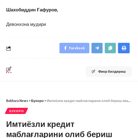
Шахобиддин Ғафуров,
Девонхона мудири
Facebook
Фикр билдириш
Bukhara News
>
Бухоро
>
Имтиёзли кредит маблағларини олиб бериш эвазига таъмагирлик қилган шахс қўлга олинди
БУХОРО
Имтиёзли кредит
маблағларини олиб бериш