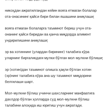
никоҳдан ажратилгандан кейин вояга етмаган болалар
ота-онасининг қайси бири билан яшашини аниқлаши;
вояга етмаган болаларга таъминот бериш учун ота-
онанинг қайси биридан ва қанча миқдорда алимент
ундирилишини аниқлаши;
эр ва хотиннинг (улардан бирининг) талабига кўра
уларнинг биргаликдаги мулки бўлган мол-мулкни бўлиши;
эр (хотин)дан таъминот олишга ҳақли бўлган хотин
(эр)нинг талабига кўра ана шу таъминот миқдорини
белгилаши шарт.
Мол-мулкни бўлиш учинчи шахсларнинг манфаатига
дахлдор бўлган ҳолларда суд мол-мулкни бўлиш
талабини алоҳида иш юритиш учун ажратади.