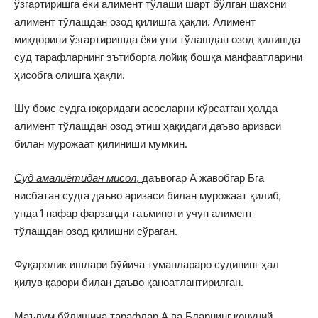
ўзгартиришга ёки алимент тўлаши шарт бўлган шахсни
алимент тўлашдан озод қилишга ҳақли. Алимент
миқдорини ўзгартиришда ёки уни тўлашдан озод қилишда
суд тарафларнинг эътиборга лойиқ бошқа манфаатларини
ҳисобга олишга ҳақли.
Шу боис судга юқоридаги асосларни кўрсатган ҳолда
алимент тўлашдан озод этиш ҳақидаги даъво аризаси
билан мурожаат қилиниши мумкин.
Суд амалиётидан мисол
,
даъвогар А жавобгар Бга
нисбатан судга даъво аризаси билан мурожаат қилиб,
унда 1 нафар фарзанди таъминоти учун алимент
тўлашдан озод қилишни сўраган.
Фуқаролик ишлари бўйича туманлараро судининг ҳал
қилув қарори билан даъво қаноатлантирилган.
Маълум бўлишича тарафлар А ва Бларнинг қонуний