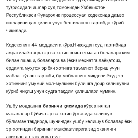
тўғрисидаги ишлар суд томонидан Ўзбекистон
Республикаси Фуқаролик процессуал кодексида даъво
ишларини ҳал қилиш учун белгиланган тартибда кўриб
чиқилади.
Кодекснинг 44-моддасига кўра,Никоҳдан суд тартибида
ажратилаётганда эр ва хотин вояга етмаган болалари ким
билан яшаши, болаларга ва (ёки) меҳнатга лаёқатсиз,
ёрдамга муҳтож эр ёки хотинга таъминот бериш учун
маблағ тўлаш тартиби, бу маблағнинг миқдори ёхуд эр-
хотиннинг умумий мол-мулкини бўлишга доир келишувни
кўриб чиқиш учун судга тақдим қилишлари мумкин.
Ушбу модданинг
биринчи қисмида
кўрсатилган
масалалар бўйича эр ва хотин ўртасида келишув
бўлмаган тақдирда, шунингдек ушбу келишув болалар ёки
эр-хотиндан бирининг манфаатларига зид эканлиги
аниқланган тақдирда суд: