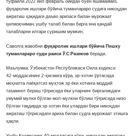
туфайли 2022 йил февраль ойидан буён яшамаймиз,
фуқаролик ишлари бўйича туманлараро судига никоҳдан
ажратиш ҳақидаги даъво аризаси билан мурожаат
қилмоқчиман, ушбу талаб билан бирга яна қандай
талабларни илгари суришим мумкин.
Саволга жавобни
фуқаролик ишлари бўйича Пешку
туманлараро суди раиси
Ў.С.Разиков
беради.
Маълумки, Ўзбекистон Республикаси Оила кодекси
42-моддасининг 2-қисмига кўра, эр-хотин ўртасида
меҳнатга лаёқатсиз муҳтож эр ёки хотинга моддий
таъминот бериш тўғрисида ёки уларнинг биргаликдаги
умумий мулки бўлган мол-мулкни бўлиш тўғрисида низо
бўлган тақдирда эр-хотин ёки улардан бири никоҳдан
ажратиш тўғрисидаги ариза билан судга мурожаат этишга
ҳақли.
Ушбу Кодекснинг 40-моддасига кўра, никоҳдан ажратиш