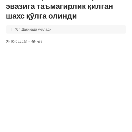
эвазига таъмагирлик қилган
шахс қўлга олинди
1 Дақиқада ўқилади
05.06.2023
499
Бухоро вилояти Ички ишлар бошқармаси ТҚБ ЖҚБ ҳамда
Департаментнинг вилоят бошқармаси ходимлари
ҳамкорлигида ўтказилган тезкор тадбирда Бухоро шаҳар
“А.Дониш” маҳалласида яшовчи 2000 йилда туғилган А.А.
исмли шахс бошқа бир фуқаро А.У. ни алдаб, ишончини
суиистеъмол қилиб, унга банк тизимида ишловчи
ваколатли танишлари орқали балиқчилик фаолиятини
ривожлантириш учун 30,0 млн. сўм миқдоридаги имтиёзли