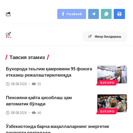
Facebook
Фикр билдириш
Тавсия этамиз
Бухорода таълим қамровини 95 фоизга
етказиш режалаштирилмоқда
БУХОРО
08.08.2026
20
Пенсияни қайта ҳисоблаш ҳам
автоматик бўлади
БУХОРО
08.08.2026
46
Ўзбекистонда барча маҳаллаларнинг энергетик
паспорти яратилади