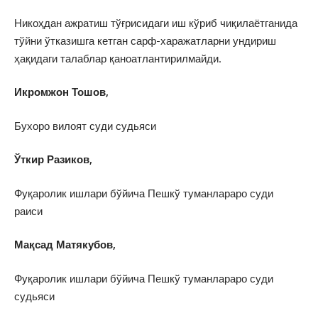
Никоҳдан ажратиш тўғрисидаги иш кўриб чиқилаётганида
тўйни ўтказишга кетган сарф-харажатларни ундириш
ҳақидаги талаблар қаноатлантирилмайди.
Икромжон Тошов,
Бухоро вилоят суди судьяси
Ўткир Разиков,
Фуқаролик ишлари бўйича Пешкў туманлараро суди
раиси
Мақсад Матякубов,
Фуқаролик ишлари бўйича Пешкў туманлараро суди
судьяси