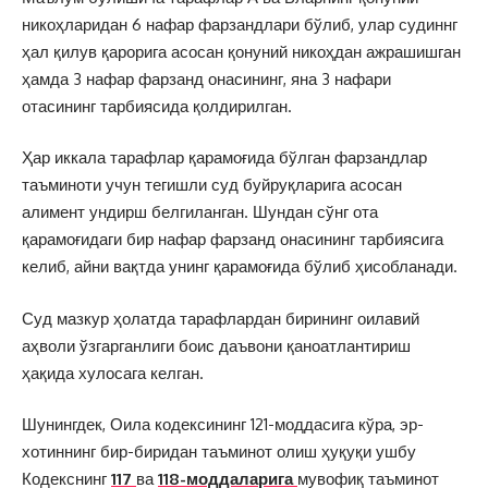
никоҳларидан 6 нафар фарзандлари бўлиб, улар судиннг
ҳал қилув қарорига асосан қонуний никоҳдан ажрашишган
ҳамда 3 нафар фарзанд онасининг, яна 3 нафари
отасининг тарбиясида қолдирилган.
Ҳар иккала тарафлар қарамоғида бўлган фарзандлар
таъминоти учун тегишли суд буйруқларига асосан
алимент ундирш белгиланган. Шундан сўнг ота
қарамоғидаги бир нафар фарзанд онасининг тарбиясига
келиб, айни вақтда унинг қарамоғида бўлиб ҳисобланади.
Суд мазкур ҳолатда тарафлардан бирининг оилавий
аҳволи ўзгарганлиги боис даъвони қаноатлантириш
ҳақида хулосага келган.
Шунингдек, Оила кодексининг 121-моддасига кўра, эр-
хотиннинг бир-биридан таъминот олиш ҳуқуқи ушбу
Кодекснинг
117
ва
118-моддаларига
мувофиқ таъминот