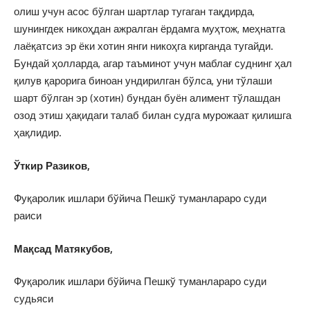
олиш учун асос бўлган шартлар тугаган тақдирда,
шунингдек никоҳдан ажралган ёрдамга муҳтож, меҳнатга
лаёқатсиз эр ёки хотин янги никоҳга кирганда тугайди.
Бундай ҳолларда, агар таъминот учун маблағ суднинг ҳал
қилув қарорига биноан ундирилган бўлса, уни тўлаши
шарт бўлган эр (хотин) бундан буён алимент тўлашдан
озод этиш ҳақидаги талаб билан судга мурожаат қилишга
ҳақлидир.
Ўткир Разиков,
Фуқаролик ишлари бўйича Пешкў туманлараро суди
раиси
Мақсад Матякубов,
Фуқаролик ишлари бўйича Пешкў туманлараро суди
судьяси