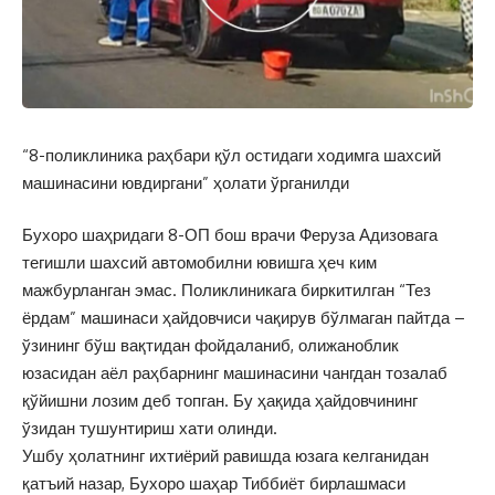
“8-поликлиника раҳбари қўл остидаги ходимга шахсий
машинасини ювдиргани” ҳолати ўрганилди
Бухоро шаҳридаги 8-ОП бош врачи Феруза Адизовага
тегишли шахсий автомобилни ювишга ҳеч ким
мажбурланган эмас. Поликлиникага биркитилган “Тез
ёрдам” машинаси ҳайдовчиси чақирув бўлмаган пайтда –
ўзининг бўш вақтидан фойдаланиб, олижаноблик
юзасидан аёл раҳбарнинг машинасини чангдан тозалаб
қўйишни лозим деб топган. Бу ҳақида ҳайдовчининг
ўзидан тушунтириш хати олинди.
Ушбу ҳолатнинг ихтиёрий равишда юзага келганидан
қатъий назар, Бухоро шаҳар Тиббиёт бирлашмаси