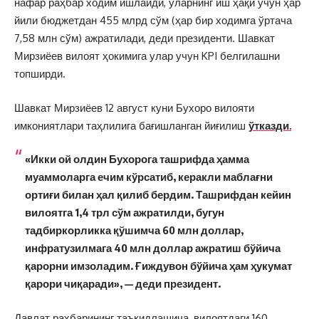
нафар раҳбар ходим ишлайди, уларнинг иш ҳақи учун ҳар
йили бюджетдан 455 млрд сўм (ҳар бир ходимга ўртача
7,58 млн сўм) ажратилади, деди президенти. Шавкат
Мирзиёев вилоят ҳокимига улар учун KPI белгилашни
топширди.
Шавкат Мирзиёев 12 август куни Бухоро вилояти
имкониятлари таҳлилига бағишланган йиғилиш
ўтказди.
«Икки ой олдин Бухорога ташрифда ҳамма
муаммоларга ечим кўрсатиб, керакли маблағни
ортиғи билан ҳал қилиб бердим. Ташрифдан кейин
вилоятга 1,4 трл сўм ажратилди, бугун
тадбиркорликка қўшимча 60 млн доллар,
инфратузилмага 40 млн доллар ажратиш бўйича
қарорни имзоладим. Ғиждувон бўйича ҳам ҳукумат
қарори чиқаради», — деди президент.
Давлат раҳбарининг таъкидлашича, вилоятдаги 160