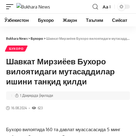
Aa
Ўзбекистон
Бухоро
Жаҳон
Таълим
Сиёсат
Bukhara News
>
Бухоро
>
Шавкат Мирзиёев Бухоро вилоятидаги мутасаддилар ишини танқид қилди
БУХОРО
Шавкат Мирзиёев Бухоро
вилоятидаги мутасаддилар
ишини танқид қилди
1 Дақиқада ўқилади
16.08.2024
623
Бухоро вилоятида 160 та давлат муассасасида 5 минг