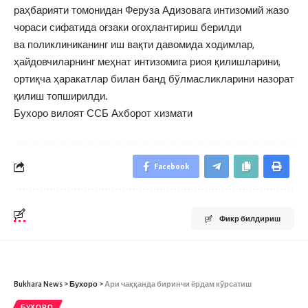
раҳбарияти томонидан Феруза Адизовага интизомий жазо
чораси сифатида оғзаки огоҳлантириш берилди
ва поликлиниканинг иш вақти давомида ходимлар,
ҳайдовчиларнинг меҳнат интизомига риоя қилишларини,
ортиқча ҳаракатлар билан банд бўлмасликларини назорат
қилиш топширилди.
Бухоро вилоят ССБ Ахборот хизмати
Facebook
Фикр билдириш
Bukhara News
>
Бухоро
>
Ари чаққанда биринчи ёрдам кўрсатиш
БУХОРО