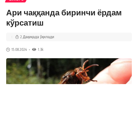
Ари чаққанда биринчи ёрдам
кўрсатиш
2 Дақиқада ўқилади
15.08.2024
1.3k
Ари чақиши жуда кучли оғриқни келтириб чиқаради ва