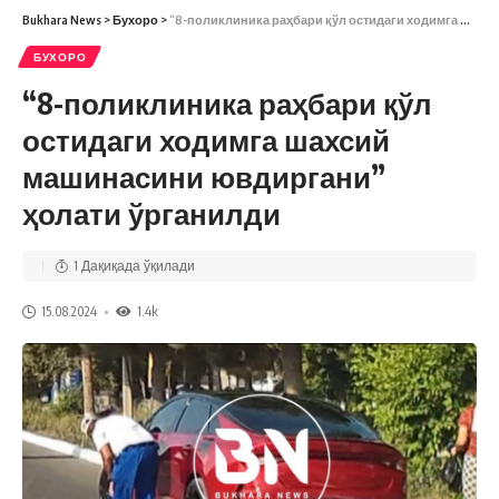
Bukhara News
>
Бухоро
>
“8-поликлиника раҳбари қўл остидаги ходимга шахсий машинасини ювдиргани” ҳолати ўрганилди
БУХОРО
“8-поликлиника раҳбари қўл
остидаги ходимга шахсий
машинасини ювдиргани”
ҳолати ўрганилди
1 Дақиқада ўқилади
15.08.2024
1.4k