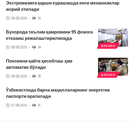
Экстремизмга қарши курашишда янги механизмлар
жорий этилади
08.08.2026
16
Бухорода таълим қамровини 95 фоизга
етказиш режалаштирилмоқда
БУХОРО
08.08.2026
34
Пенсияни қайта ҳисоблаш ҳам
автоматик бўлади
БУХОРО
08.08.2026
78
Ўзбекистонда барча маҳаллаларнинг энергетик
паспорти яратилади
07.08.2026
31