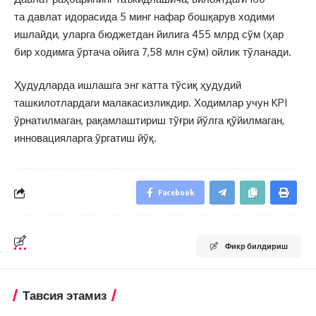
та давлат идорасида 5 минг нафар бошқарув ходими
ишлайди, уларга бюджетдан йилига 455 млрд сўм (ҳар
бир ходимга ўртача ойига 7,58 млн сўм) ойлик тўланади.
Ҳудудларда ишлашга энг катта тўсиқ ҳудудий
ташкилотлардаги малакасизликдир. Ходимлар учун KPI
ўрнатилмаган, рақамлаштириш тўғри йўлга қўйилмаган,
инновацияларга ўргатиш йўқ.
Facebook
Фикр билдириш
Тавсия этамиз