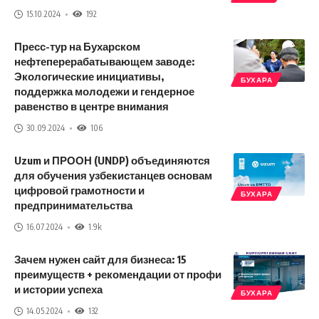
15.10.2024
192
Пресс-тур на Бухарском
нефтеперерабатывающем заводе:
Экологические инициативы,
БУХАРА
поддержка молодежи и гендерное
равенство в центре внимания
30.09.2024
106
Uzum и ПРООН (UNDP) объединяются
для обучения узбекистанцев основам
цифровой грамотности и
БУХАРА
предпринимательства
16.07.2024
1.9k
Зачем нужен сайт для бизнеса: 15
преимуществ + рекомендации от профи
и истории успеха
БУХАРА
14.05.2024
132