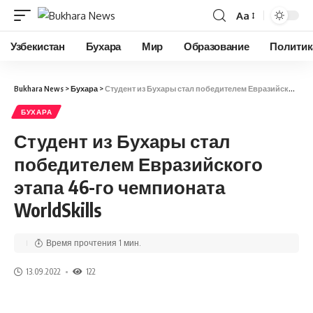
Aa
Узбекистан
Бухара
Мир
Образование
Политик
Bukhara News
>
Бухара
>
Студент из Бухары стал победителем Евразийского этапа 46-го чемпионата WorldSkills
БУХАРА
Студент из Бухары стал
победителем Евразийского
этапа 46-го чемпионата
WorldSkills
Время прочтения 1 мин.
13.09.2022
122