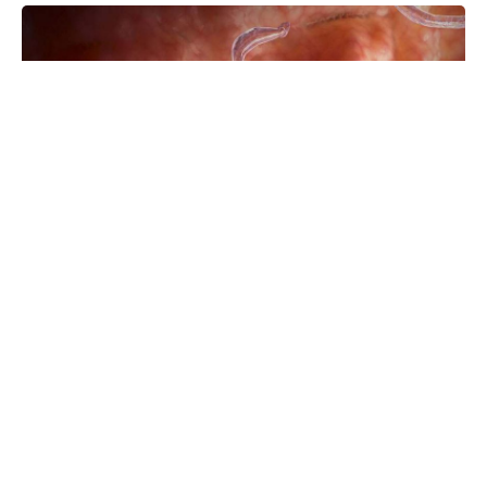
◼️Слабость, утомляемость без известных причин;
◼️Повышение температуры тела без заболевания;
◼️Кожа и слизистые ткани выглядят более желтыми, чем
обычно;
◼️ Наличие домашнего животного, с которым вы
находитесь в постоянном контакте;