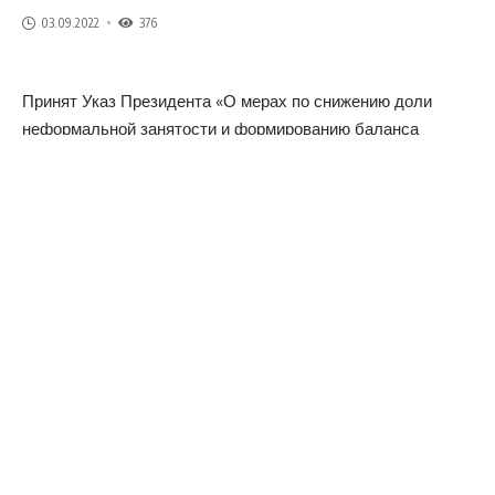
03.09.2022
376
Принят Указ Президента «О мерах по снижению доли
неформальной занятости и формированию баланса
трудовых ресурсов на основе современных подходов» (№
ПП-366 от 30.08.2022 г.)
🗓 Согласно решению, с 1 ноября 2022 года в перечень
видов деятельности (работ, услуг), которыми могут
заниматься самозанятые лица, будут включены
следующие
10 видов
деятельности:
🔹посреднические услуги на рынках домашних животных
(крупный рогатый скот, овцы, козы, лошади и т.д.);
🔹 посреднические услуги на авторынках;
🔹оказание риэлторских услуг (поиск дома в аренду,
помощь в покупке и продаже дома);