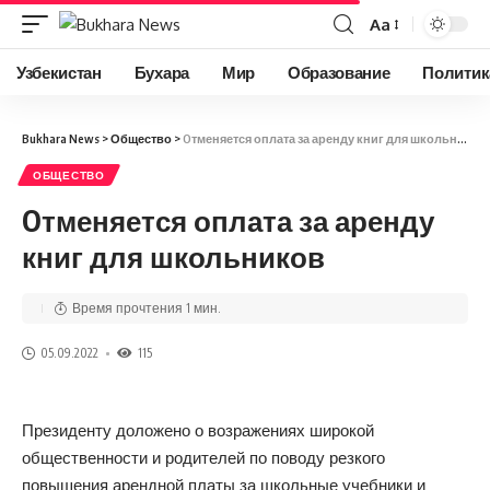
Aa
Узбекистан
Бухара
Мир
Образование
Политик
Bukhara News
>
Общество
>
Oтменяется оплата за аренду книг для школьников
ОБЩЕСТВО
Oтменяется оплата за аренду
книг для школьников
Время прочтения 1 мин.
05.09.2022
115
Президенту доложено о возражениях широкой
общественности и родителей по поводу резкого
повышения арендной платы за школьные учебники и