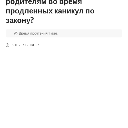
родителям во время
продленных каникул по
закону?
Время прочтения 1 мин.
09.01.2023
97
В связи с приходом в Узбекистан аномальных холодов на
10-17 января 2023 года во всех общеобразовательных
учреждениях и дошкольных образовательных
организациях объявлены внеочередные каникулы.
В соответствии со статьей 228-1 действующего Трудового
кодекса женщинам, имеющим детей в возрасте до трех
лет, работающим в учреждениях и организациях,
находящихся на материальном содержании за счет