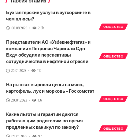
Тавсия этамиз
Бухгалтерские услуги
в аутсорсинге в
чем плюсы?
ОБЩЕСТВО
08.08.2023
2.3k
Представители АО «Узбекнефтегаз» и
компании «Петронас Чаригали Сдн
Бхд» обсудили перспективы
ОБЩЕСТВО
сотрудничества в нефтяной отрасли
25.01.2023
115
На рынках выросли цены на мясо,
картофель, лук и морковь – Госкомстат
ОБЩЕСТВО
20.01.2023
137
Какие льготы и гарантии даются
работающим родителям во время
продленных каникул по закону?
ОБЩЕСТВО
09.01.2023
97