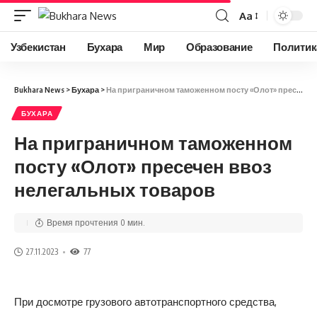
Aa
Узбекистан
Бухара
Мир
Образование
Политик
Bukhara News
>
Бухара
>
На приграничном таможенном посту «Олот» пресечен ввоз нелегальных товаров
БУХАРА
На приграничном таможенном
посту «Олот» пресечен ввоз
нелегальных товаров
Время прочтения 0 мин.
27.11.2023
77
При досмотре грузового автотранспортного средства,