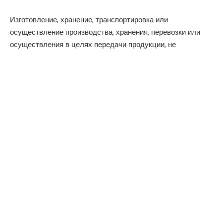
Изготовление, хранение, транспортировка или
осуществление производства, хранения, перевозки или
осуществления в целях передачи продукции, не
способствующей безопасности или здоровью
потребителей, с изменениями, внесенными в Уголовный
кодекс, может привести к ограничению свободы от 1 года
до 3 лет.
Если действия повлекли за собой телесные повреждения
средней или тяжелой степени, или:
• в большом количестве;
• при групповом сговоре отдельных лиц;
• повторяющееся правонарушение или деяние со стороны
опасного рецидивиста, может быть ограничение свободы
до 5 лет.