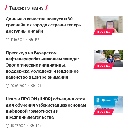
Тавсия этамиз
Данные о качестве воздуха в 30
крупнейших городах страны теперь
доступны онлайн
БУХАРА
15.10.2024
192
Пресс-тур на Бухарском
нефтеперерабатывающем заводе:
Экологические инициативы,
БУХАРА
поддержка молодежи и гендерное
равенство в центре внимания
30.09.2024
106
Uzum и ПРООН (UNDP) объединяются
для обучения узбекистанцев основам
цифровой грамотности и
БУХАРА
предпринимательства
16.07.2024
1.9k