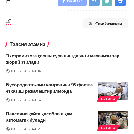
Facebook
Фикр билдириш
Тавсия этамиз
Экстремизмга қарши курашишда янги механизмлар
жорий этилади
08.08.2026
14
Бухорода таълим қамровини 95 фоизга
етказиш режалаштирилмоқда
БУХОРО
08.08.2026
34
Пенсияни қайта ҳисоблаш ҳам
автоматик бўлади
БУХОРО
08.08.2026
74