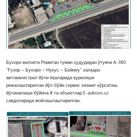
Бухоро вилояти Ромитан туман ҳудудидан ўтувчи А-380
“Ғузор – Бухоро – Нукус – Бейнеу” халқаро
автомагистрал йўли ёқаларида қурилиши
режалаштирилган йўл бўйи сервис хизмат кўрсатиш
йўланилиши бўйича 8 та объектлар E-auksion.uz
савдоларида жойлашлаштирилган.