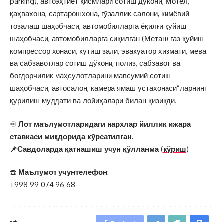
parking), автоэҳтиёт қисмлари сотиш дўкони, Мотел,
қаҳвахона, сартарошхона, гўзаллик салони, кимёвий
тозалаш шаҳобчаси, автомобилларга ёқилғи қуйиш
шаҳобчаси, автомобилларга сиқилган (Метан) газ қуйиш
компрессор хонаси, кутиш зали, эвакуатор хизмати, мева
ва сабзавотлар сотиш дўкони, полиз, сабзавот ва
боғдорчилик маҳсулотларини мавсумий сотиш
шаҳобчаси, автосалон, камера ямаш устахонаси”ларнинг
қурилиш муддати ва лойиҳалари билан қизиқди.
♾
Лот маълумотларидаги нархлар йиллик ижара
ставкаси миқдорида кўрсатилган.
📌
Савдоларда қатнашиш учун қўлланма
(
кўриш
)
☎️
Маълумот учун
телефон
:
+998 99 074 96 68