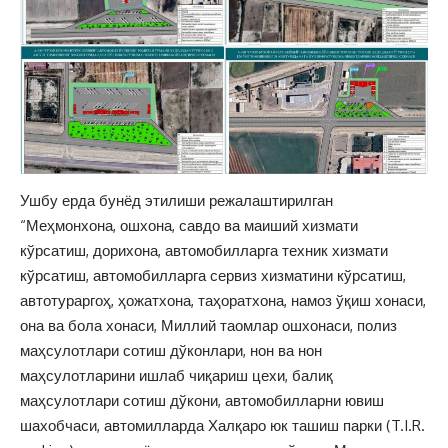
Ушбу ерда бунёд этилиши режалаштирилган
“Меҳмонхона, ошхона, савдо ва маиший хизмати
кўрсатиш, дорихона, автомобилларга техник хизмати
кўрсатиш, автомобилларга сервиз хизматини кўрсатиш,
автотураргоҳ, ҳожатхона, таҳоратхона, намоз ўқиш хонаси,
она ва бола хонаси, Миллий таомлар ошхонаси, полиз
маҳсулотлари сотиш дўконлари, нон ва нон
маҳсулотларини ишлаб чиқариш цехи, балиқ
маҳсулотлари сотиш дўкони, автомобилларни ювиш
шахобчаси, автомилларда Халқаро юк ташиш парки (T.I.R.