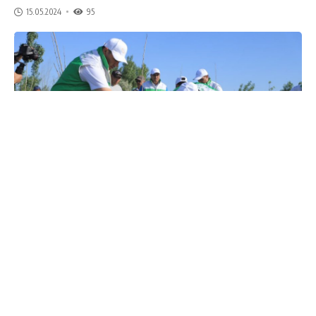
15.05.2024
95
Жорий йилнинг 10-12 май кунлари яшил макон умуммиллий
лойиҳаси доирасида БухДУ ректори Обиджон Хамидов
бошчилигида университетнинг бир гуруҳ талаба-ёшлари,
профессор-ўқитувчилари, ишчи ходимлари