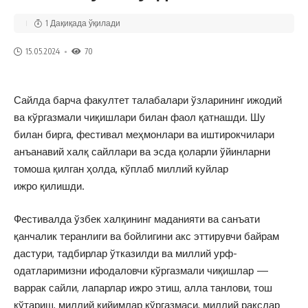
1 Дақиқада ўқилади
15.05.2024
70
Сайлда барча факултет талабалари ўзларининг ижодий
ва кўргазмали чиқишлари билан фаол қатнашди. Шу
билан бирга, фестивал меҳмонлари ва иштирокчилари
анъанавий халқ сайллари ва эсда қоларли ўйинларни
томоша қилган ҳолда, кўплаб миллий куйлар
ижро қилишди.
Фестивалда ўзбек халқининг маданияти ва санъати
қанчалик теранлиги ва бойлигини акс эттирувчи байрам
дастури, тадбирлар ўтказилди ва миллий урф-
одатларимизни ифодаловчи кўргазмали чиқишлар —
варрак сайли, лапарлар ижро этиш, алла танлови, тош
кўтариш, миллий кийимлар кўргазмаси, миллий рақслар