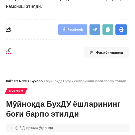
намойиш этилди.
Facebook
Фикр билдириш
Bukhara News
>
Бухоро
>
Мўйноқда БухДУ ёшларининг боғи барпо этилди
БУХОРО
Мўйноқда БухДУ ёшларининг
боғи барпо этилди
3 Дақиқада ўқилади