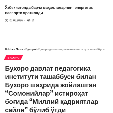
Ўзбекистонда барча маҳаллаларнинг энергетик
паспорти яратилади
07.08.2026
31
Bukhara News
>
Бухоро
>
Бухоро давлат педагогика институти ташаббуси билан Бухоро шаҳрида жойлашган “Сомонийлар” истироҳат боғида “Миллий қадриятлар сайли” бўлиб ўтди
БУХОРО
Бухоро давлат педагогика
институти ташаббуси билан
Бухоро шаҳрида жойлашган
“Сомонийлар” истироҳат
боғида “Миллий қадриятлар
сайли” бўлиб ўтди