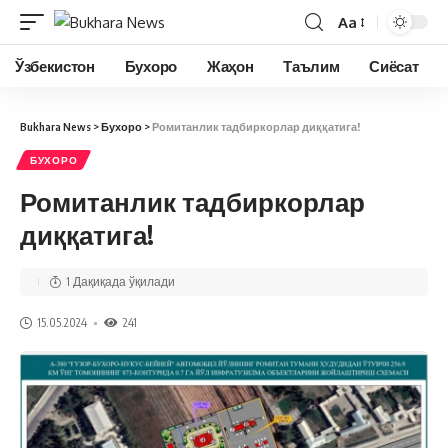
Aa
Ўзбекистон
Бухоро
Жаҳон
Таълим
Сиёсат
Bukhara News
>
Бухоро
>
Ромитанлик тадбиркорлар диққатига!
БУХОРО
Ромитанлик тадбиркорлар
диққатига!
1 Дақиқада ўқилади
15.05.2024
241