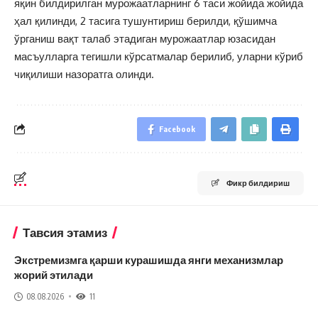
яқин билдирилган мурожаатларнинг 6 таси жойида жойида
ҳал қилинди, 2 тасига тушунтириш берилди, қўшимча
ўрганиш вақт талаб этадиган мурожаатлар юзасидан
масъулларга тегишли кўрсатмалар берилиб, уларни кўриб
чиқилиши назоратга олинди.
Facebook
Фикр билдириш
Тавсия этамиз
Экстремизмга қарши курашишда янги механизмлар
жорий этилади
08.08.2026
11