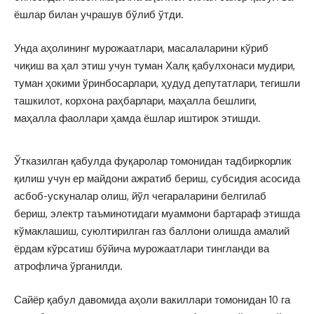
ёшлар билан учрашув бўлиб ўтди.
Унда аҳолининг мурожаатлари, масалаларини кўриб
чиқиш ва ҳал этиш учун туман Халқ қабулхонаси мудири,
туман ҳокими ўринбосарлари, ҳудуд депутатлари, тегишли
ташкилот, корхона раҳбарлари, маҳалла бешлиги,
маҳалла фаоллари ҳамда ёшлар иштирок этишди.
Ўтказилган қабулда фуқаролар томонидан тадбиркорлик
қилиш учун ер майдони ажратиб бериш, субсидия асосида
асбоб-ускуналар олиш, йўл чегараларини белгилаб
бериш, электр таъминотидаги муаммони бартараф этишда
кўмаклашиш, суюлтирилган газ баллони олишда амалий
ёрдам кўрсатиш бўйича мурожаатлари тингланди ва
атрофлича ўрганилди.
Сайёр қабул давомида аҳоли вакиллари томонидан 10 га