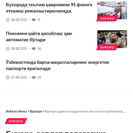
Бухорода таълим қамровини 95 фоизга
етказиш режалаштирилмоқда
БУХОРО
08.08.2026
31
Пенсияни қайта ҳисоблаш ҳам
автоматик бўлади
БУХОРО
08.08.2026
66
Ўзбекистонда барча маҳаллаларнинг энергетик
паспорти яратилади
07.08.2026
30
Bukhara News
>
Бухоро
>
Бухоро давлат педагогика институти ва Навоий давлат педагогика институти ўртасида ҳамкорлик алоқалари ўрнатилди
БУХОРО