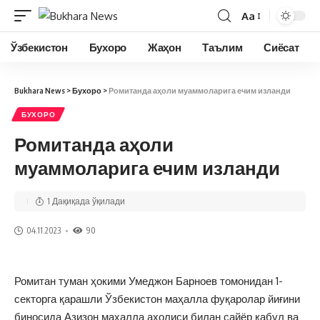
Aa
Ўзбекистон
Бухоро
Жаҳон
Таълим
Сиёсат
Bukhara News
>
Бухоро
>
Ромитанда аҳоли муаммоларига ечим изланди
БУХОРО
Ромитанда аҳоли
муаммоларига ечим изланди
1 Дақиқада ўқилади
04.11.2023
90
Ромитан туман ҳокими Умеджон Барноев томонидан 1-
секторга қарашли Ўзбекистон маҳалла фуқаролар йиғини
биносида Азизон маҳалла аҳолиси билан сайёр қабул ва