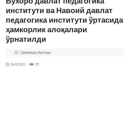
Бухоро давлат педагогика
институти ва Навоий давлат
педагогика институти ўртасида
ҳамкорлик алоқалари
ўрнатилди
1 Дақиқада ўқилади
04.11.2023
171
Бухоро давлат педагогика институти ректори Баҳодир 
Маъмуров ва Навоий давлат педагогика институти 
ректори Баҳодир Собиров ўртасида амалга оширилган 
келишув меморандумида икки олий таълим 
муассасаларида биргаликда илмий изланишлар олиб 
бориш, дастурлар доирасида илмий изланувчилар ва 
ходимлар алмашиш, фан, таълим вакиллари ва 