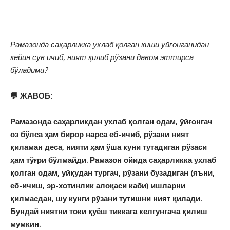
Рамазонда саҳарликка ухлаб қолган киши уйғонганидан
кейин сув ичиб, ният қилиб рўзани давом эттирса
бўладими?
💬 ЖАВОБ:
Рамазонда саҳарликдан ухлаб қолган одам, ўйғонгач
оз бўлса ҳам бирор нарса еб-ичиб, рўзани ният
қиламан деса, нияти ҳам ўша куни тутадиган рўзаси
ҳам тўғри бўлмайди. Рамазон ойида саҳарликка ухлаб
қолган одам, уйқудан тургач, рўзани бузадиган (яъни,
еб-ичиш, эр-хотинлик алоқаси каби) ишларни
қилмасдан, шу кунги рўзани тутишни ният қилади.
Бундай ниятни токи қуёш тиккага келгунгача қилиш
мумкин.