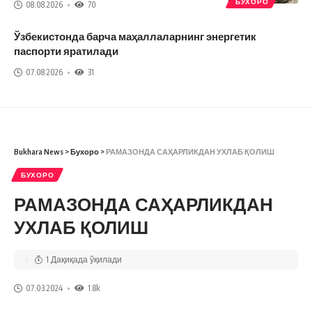
БУХОРО
08.08.2026
70
Ўзбекистонда барча маҳаллаларнинг энергетик
паспорти яратилади
07.08.2026
31
Bukhara News
>
Бухоро
>
РАМАЗОНДА САҲАРЛИКДАН УХЛАБ ҚОЛИШ
БУХОРО
РАМАЗОНДА САҲАРЛИКДАН
УХЛАБ ҚОЛИШ
1 Дақиқада ўқилади
07.03.2024
1.8k