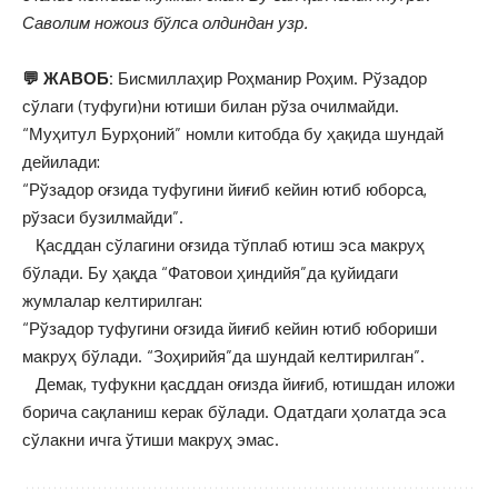
Саволим ножоиз бўлса олдиндан узр.
💬 ЖАВОБ:
Бисмиллаҳир Роҳманир Роҳим. Рўзадор
сўлаги (туфуги)ни ютиши билан рўза очилмайди.
“Муҳитул Бурҳоний” номли китобда бу ҳақида шундай
дейилади:
“Рўзадор оғзида туфугини йиғиб кейин ютиб юборса,
рўзаси бузилмайди”.
Қасддан сўлагини оғзида тўплаб ютиш эса макруҳ
бўлади. Бу ҳақда “Фатовои ҳиндийя”да қуйидаги
жумлалар келтирилган:
“Рўзадор туфугини оғзида йиғиб кейин ютиб юбориши
макруҳ бўлади. “Зоҳирийя”да шундай келтирилган”.
Демак, туфукни қасддан оғизда йиғиб, ютишдан иложи
борича сақланиш керак бўлади. Одатдаги ҳолатда эса
сўлакни ичга ўтиши макруҳ эмас.