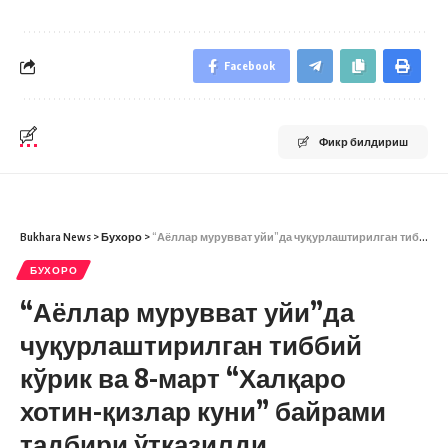
Facebook
Фикр билдириш
Bukhara News
>
Бухоро
>
“Аёллар мурувват уйи”да чуқурлаштирилган тиббий кўрик ва 8-март “Халқаро хотин-қизлар куни” байрами тадбири ўтказилди
БУХОРО
“Аёллар мурувват уйи”да
чуқурлаштирилган тиббий
кўрик ва 8-март “Халқаро
хотин-қизлар куни” байрами
тадбири ўтказилди