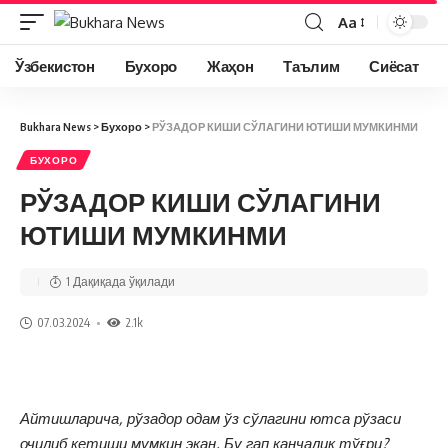
Aa
Ўзбекистон
Бухоро
Жаҳон
Таълим
Сиёсат
Bukhara News
>
Бухоро
>
РЎЗАДОР КИШИ СЎЛАГИНИ ЮТИШИ МУМКИНМИ
БУХОРО
РЎЗАДОР КИШИ СЎЛАГИНИ
ЮТИШИ МУМКИНМИ
1 Дақиқада ўқилади
07.03.2024
2.1k
Айтишларича, рўзадор одам ўз сўлагини ютса рўзаси
очилиб кетиши мумкин экан. Бу гап қанчалик тўғри?