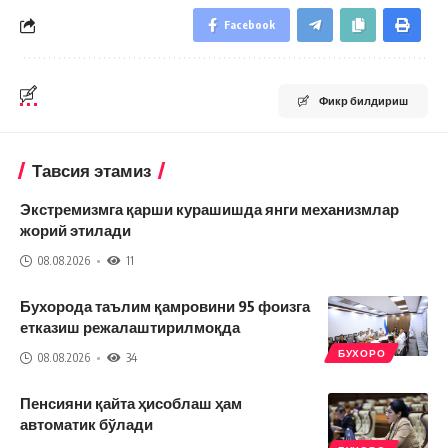
Facebook
Фикр билдириш
Тавсия этамиз
Экстремизмга қарши курашишда янги механизмлар
жорий этилади
08.08.2026
11
Бухорода таълим қамровини 95 фоизга
етказиш режалаштирилмоқда
БУХОРО
08.08.2026
34
Пенсияни қайта ҳисоблаш ҳам
автоматик бўлади