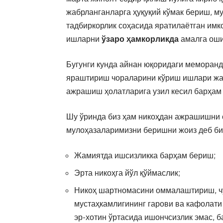
жабрланганларга ҳуқуқий кўмак бериш, м
тадбиркорлик соҳасида яратилаётган имк
ишларни
ўзаро ҳамкорликда
амалга оши
Бугунги кунда айнан юқоридаги меморан
яраштириш чораларини кўриш ишлари жад
ажрашиш ҳолатларига узил кесил барҳам
Шу ўринда биз ҳам никоҳдан ажрашишни 
мулоҳазаларимизни беришни жоиз деб би
Жамиятда ишсизликка барҳам бериш;
Эрта никоҳга йўл қўймаслик;
Никоҳ шартномасини оммалаштириш, чу
мустаҳкамлигининг гарови ва кафолати
эр-хотин ўртасида ишончсизлик эмас, б