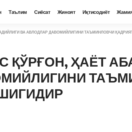
н
Таълим
Сиёсат
Жиноят
Иқтисодиёт
Жами
АБАДИЙЛИГИ ВА АВЛОДЛАР ДАВОМИЙЛИГИНИ ТАЪМИНЛОВЧИ ҚАДРИ
С ҚЎРҒОН, ҲАЁТ А
ОМИЙЛИГИНИ ТАЪМ
ЕШИГИДИР