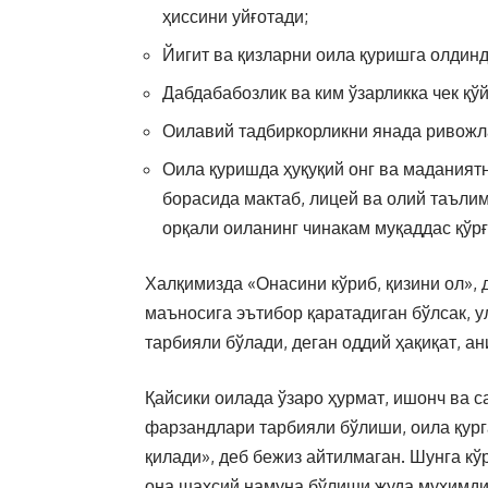
ҳиссини уйғотади;
Йигит ва қизларни оила қуришга олдин
Дабдабабозлик ва ким ўзарликка чек қў
Оилавий тадбиркорликни янада ривожл
Оила қуришда ҳуқуқий онг ва маданият
борасида мактаб, лицей ва олий таъли
орқали оиланинг чинакам муқаддас қўрғ
Халқимизда «Онасини кўриб, қизини ол», 
маъносига эътибор қаратадиган бўлсак, у
тарбияли бўлади, деган оддий ҳақиқат, а
Қайсики оилада ўзаро ҳурмат, ишонч ва с
фарзандлари тарбияли бўлиши, оила қург
қилади», деб бежиз айтилмаган. Шунга кў
она шахсий намуна бўлиши жуда муҳимди