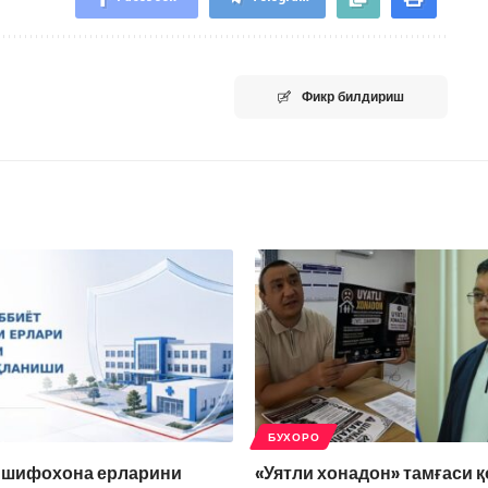
Фикр билдириш
БУХОРО
а шифохона ерларини
«Уятли хонадон» тамғаси 