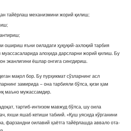
дан тайёрлаш механизмини жорий қилиш;
йиш;
антириш;
ни ошириш яъни оиладаги ҳуқуқий-ахлоқий тарбия
м муассасаларида алоҳида дарсларни жорий қилиш. Бу
он эканлигини ёшлар онгига сингдириш.
деган мақол бор. Бу пурҳикмат сўзларнинг асл
ларнинг замирида – она тарбияли бўлса, қизи ҳам
ниқ маъно мужассамдир.
адоқат, тартиб-интизом мавжуд бўлса, шу оила
ач, яхши яшаб кетиши табиий. «Қуш уясида кўрганини
ра, фарзандни оилавий ҳаётга тайёрлашда аввало ота-
р.