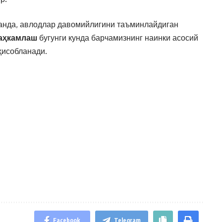
ганда, авлодлар давомийлигини таъминлайдиган
аҳкамлаш
бугунги кунда барчамизнинг наинки асосий
ҳисобланади.
Facebook
Telegram