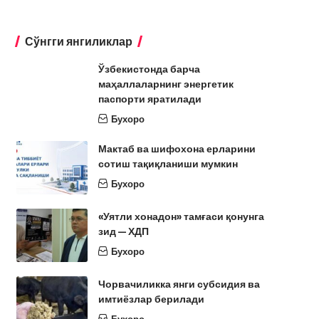
Сўнгги янгиликлар
Ўзбекистонда барча
маҳаллаларнинг энергетик
паспорти яратилади
Бухоро
Мактаб ва шифохона ерларини
сотиш тақиқланиши мумкин
Бухоро
«Уятли хонадон» тамғаси қонунга
зид — ХДП
Бухоро
Чорвачиликка янги субсидия ва
имтиёзлар берилади