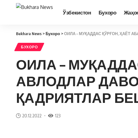
Ўзбекистон
Бухоро
Жаҳо
Bukhara News
>
Бухоро
>
ОИЛА – МУҚАДДАС ҚЎРҒОН, ҲАЁТ 
БУХОРО
ОИЛА – МУҚАДДА
АВЛОДЛАР ДАВ
ҚАДРИЯТЛАР Б
20.12.2022
123