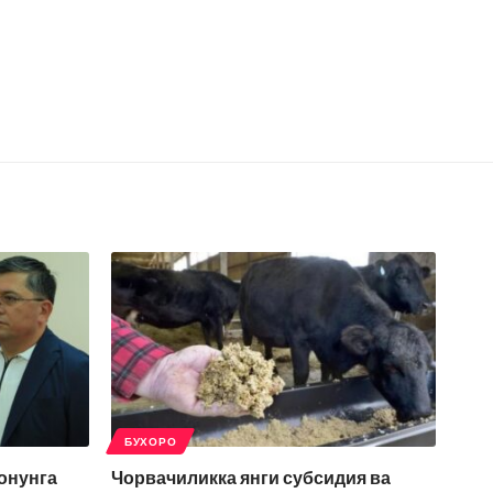
БУХОРО
қонунга
Чорвачиликка янги субсидия ва