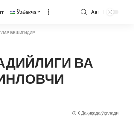
ят
Ўзбекча
Aa
ЯТЛАР БЕШИГИДИР
БАДИЙЛИГИ ВА
ИНЛОВЧИ
6 Дақиқада ўқилади