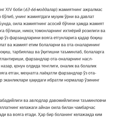
г XIV боби (
63-66-моддалар
) жамиятнинг ажралмас
 бўлиб, унинг жамиятдаги муҳим ўрни ва давлат
 Бунда, оила жамиятнинг асосий бўғини ҳамда жамият
га бўлиши, никоҳ томонларнинг ихтиёрий розилиги ва
ар ўз фарзандларини вояга етгунларига қадар боқиш
лат ва жамият етим болаларни ва ота-оналарининг
боқиш, тарбиялаш ва ўқитишни таъминлаб, болаларга
тлантириши, фарзандлар ота-оналарнинг насл-
назар, қонун олдида тенглиги, оналик ва болалик
га етган, меҳнатга лаёқатли фарзандлар ўз ота-
р эканликлари ҳақидаги ибратли нормалар ўзининг
ёт абадийлиги ва авлодлар давомийлигини таъминловчи
миллатнинг келажаги айнан оила билан чамбарчас
ади ва вояга етади. Ҳар бир боланинг келажакда ким