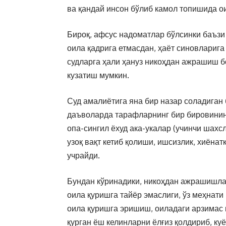
ва қандай инсон бўлиб камол топишида ои
Бироқ, афсус надоматлар бўлсинки баъз
оила қадрига етмасдан, ҳаёт синовлариг
судларга ҳали ҳануз никоҳдан ажрашиш б
кузатиш мумкин.
Суд амалиётига яна бир назар соладиган
даъволарда тарафларнинг бир бировининг
опа-сингил ёхуд ака-укалар (учинчи шахс
узоқ вақт кетиб қолиши, ишсизлик, хиёна
учрайди.
Бундан кўринадики, никоҳдан ажрашишлар
оила қуришга тайёр эмаслиги, ўз меҳнати
оила қуришга эришиш, оиладаги арзимас 
қурган ёш келинларни ёлғиз қолдириб, ку