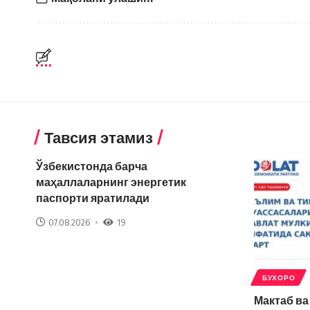
Тавсия этамиз
Ўзбекистонда барча
маҳаллаларнинг энергетик
паспорти яратилади
07.08.2026
19
БУХОРО
Мактаб в