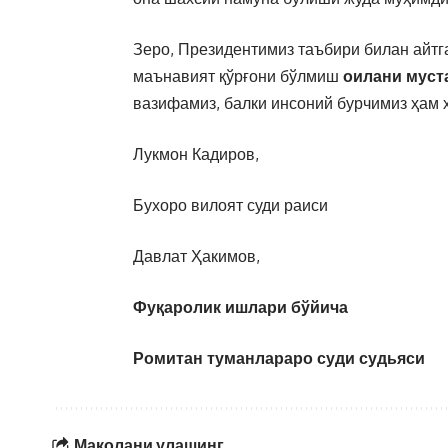
Зеро, Президентимиз таъбири билан айт
маънавият қўрғони бўлмиш
оилани муст
вазифамиз, балки инсоний бурчимиз ҳам 
Лукмон Кадиров,
Бухоро вилоят суди раиси
Давлат Ҳакимов,
Фуқаролик ишлари бўйича
Ромитан туманлараро суди судьяси
Мақолани улашинг