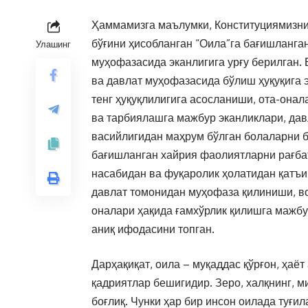
Ҳаммамизга маълумки, Конституциямизнин
бўғини ҳисобланган “Оила”га бағишланган
Улашинг
муҳофазасида эканлигига урғу берилган.
ва давлат муҳофазасида бўлиш ҳуқуқига э
тенг ҳуқуқлилигига асосланиши, ота-онал
ва тарбиялашга мажбур эканликлари, дав
васийлигидан маҳрум бўлган болаларни 
бағишланган хайрия фаолиятларни рағба
насабидан ва фуқаролик ҳолатидан қатъи 
давлат томонидан муҳофаза қилиниши, воя
оналари ҳақида ғамхўрлик қилишга мажбу
аниқ ифодасини топган.
Дарҳақиқат, оила – муқаддас қўрғон, ҳа
қадриятлар бешигидир. Зеро, халқнинг, 
боғлиқ. Чунки ҳар бир инсон оилада туғил