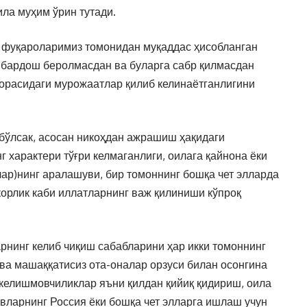
ла муҳим ўрин тутади.
и фуқароларимиз томонидан муқаддас ҳисобланган
а бардош беролмасдан ва буларга сабр қилмасдан
орасидаги мурожаатлар қилиб келинаётганлигини
 бўлсак, асосан никоҳдан ажрашиш ҳақидаги
 характери тўғри келмаганлиги, оилага қайнона ёки
лар)нинг аралашуви, бир томоннинг бошқа чет элларда
ткорлик каби иллатларнинг важ қилиниши кўпроқ
нинг келиб чиқиш сабабларини ҳар икки томоннинг
 ва машаққатисиз ота-оналар орзуси билан осонгина
келишмовчиликлар яъни қилдан қийиқ қидириш, оила
ёвларнинг Россия ёки бошқа чет элларга ишлаш учун