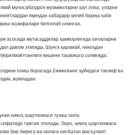
улкий муносабатдаги муаммоларни ҳал этиш, уларни
ониятлардан яқиндан хабардор қилиб бориш каби
риш вазифалари белгилаб олинган.
дум асосида мутасаддилар ҳамкорлигида оилаларни
ал давом этмоқда. Шунга қарамай, никоҳдан
 берилмаётганлиги кишини ташвишга солмоқда.
олдини олиш борасида ўзимизнинг қуйидаги таклиф ва
лдик, жумладан:
нки никоҳ шартномаси тузиш оила
 сифатида тавсия этилади. Зеро, никоҳ шартномаси
алки бир-бирига ва оилага нисбатан масъулият