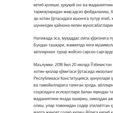
кетиб қолиши, ҳуқуқий онг ва маданиятни
тармоқларидан мақсадсиз фойдаланиш, б
эр-хотин ўртасидаги ишончга путур етиб, 
шунингдек қайнона-келин муносабатлари
Натижада эса, муқаддас оила қўрғонига п
Бундан ташқари, жамиятда янги муаммола
аёлларнинг турар жойсиз сарсон саргард
Маълумки, 2018 йил 20 июлда Ўзбекистон
хотин-қизлар қўмитаси ўртасида имзолан
Республикаси Конституцияси, қонунлари 
ва тамойилларига таянган ҳолда, аёллар
соҳасидаги ислоҳотлари билан яқиндан т
маданиятини янада ошириш, никоҳдан аж
олиш, улар томонидан содир этилаётган 
марта жиноят содир қилиш йўлига кириб қ