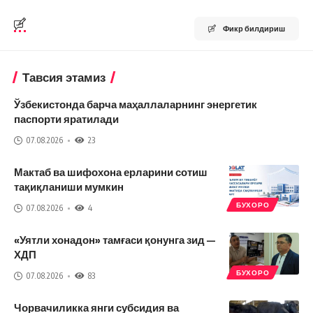
Фикр билдириш
Тавсия этамиз
Ўзбекистонда барча маҳаллаларнинг энергетик
паспорти яратилади
07.08.2026
23
Мактаб ва шифохона ерларини сотиш
тақиқланиши мумкин
БУХОРО
07.08.2026
4
«Уятли хонадон» тамғаси қонунга зид —
ХДП
БУХОРО
07.08.2026
83
Чорвачиликка янги субсидия ва