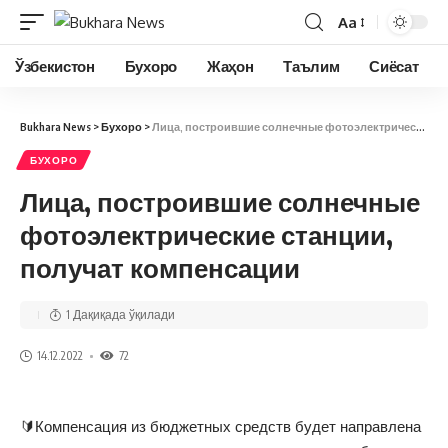
Aa
Ўзбекистон
Бухоро
Жаҳон
Таълим
Сиёсат
Bukhara News
>
Бухоро
>
Лица, построившие солнечные фотоэлектрические станции, получат компенсации
БУХОРО
Лица, построившие солнечные
фотоэлектрические станции,
получат компенсации
1 Дақиқада ўқилади
14.12.2022
72
🔰Компенсация из бюджетных средств будет направлена