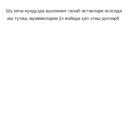
Шу кеча-кундузда аҳолининг талаб-истаклари асосида
иш тутиш, муаммоларни ўз жойида ҳал этиш долзарб
вазифалардандир. 2022 йил 13 декабр куни туман ҳокими
Фарход Умаров тумандаги «Сўфидеҳқон» МФЙда яшовчи
аҳоли вакиллари, нуронийлар ва ёшлар билан учрашди.
Учрашувда туман ҳокими аҳолини қийнаётган кундалик
муҳим муаммоларни батафсил эшитди ва уларни зудлик
билан ҳал этиш юзасидан мутасаддиларга зарур
топшириқларни берди.
Шунингдек туман ҳокими 18-умумтаълим ўрта мактабининг
қишки мавсумга тайёргарлигик ҳолати, ошхона фаолияти,
ўқувчиларнинг билим савияси, спорт зали, кутубхона
фаолияти, оғир атлетика спорт тури бўйича ташкил