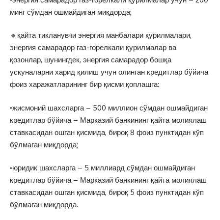
минг сўмдан ошмайдиган миқдорда;
🔹қайта тикланувчи энергия манбалари қурилмалари,
энергия самарадор газ-горелкали қурилмалар ва
қозонлар, шунингдек, энергия самарадор бошқа
ускуналарни харид қилиш учун олинган кредитлар бўйича
фоиз харажатларининг бир қисми қоплашга:
▫️жисмоний шахсларга – 500 миллион сўмдан ошмайдиган
кредитлар бўйича – Марказий банкининг қайта молиялаш
ставкасидан ошган қисмида, бироқ 8 фоиз пунктидан кўп
бўлмаган миқдорда;
▫️юридик шахсларга – 5 миллиард сўмдан ошмайдиган
кредитлар бўйича – Марказий банкининг қайта молиялаш
ставкасидан ошган қисмида, бироқ 5 фоиз пунктидан кўп
бўлмаган миқдорда.