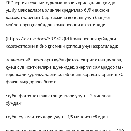
🔰Энергия тежовчи қурилмаларни харид қилиш ҳамда
ушбу мақсадларга олинган кредитлар бўйича фоиз
харажатларининг бир қисмини қоплаш учун бюджет
маблағлари ҳисобидан компенсация ажратилади.
(https://lex.uz/docs/5371422)☑️ Компенсация қуйидаги
харажатларнинг бир қисмини қоплаш учун ажратилади:
🔹жисмоний шахсларга қуёш фотоэлектрик станциялари,
қуёш сув иситкичлари, шунингдек, энергия самарадор газ-
горелкали қурилмаларни сотиб олиш харажатларининг 30
фоизи миқдорида, бироқ:
▫️қуёш фотоэлектрик станциялари учун – 3 миллион
сўмдан;
▫️қуёш сув иситкичлари учун – 1,5 миллион сўмдан;
▫️энергия самарадор газ-горелкали қурилмалар учун – 200