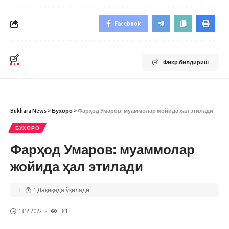
Facebook
Фикр билдириш
Bukhara News
>
Бухоро
>
Фарҳод Умаров: муаммолар жойида ҳал этилади
БУХОРО
Фарҳод Умаров: муаммолар
жойида ҳал этилади
1 Дақиқада ўқилади
13.12.2022
341