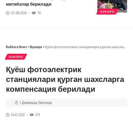
имтиёзлар берилади
БУХОРО
07.08.2026
70
Bukhara News
>
Бухоро
>
Қуёш фотоэлектрик станциялари қурган шахсларга компенсация берилади
БУХОРО
Қуёш фотоэлектрик
станциялари қурган шахсларга
компенсация берилади
1 Дақиқада ўқилади
14.12.2022
275