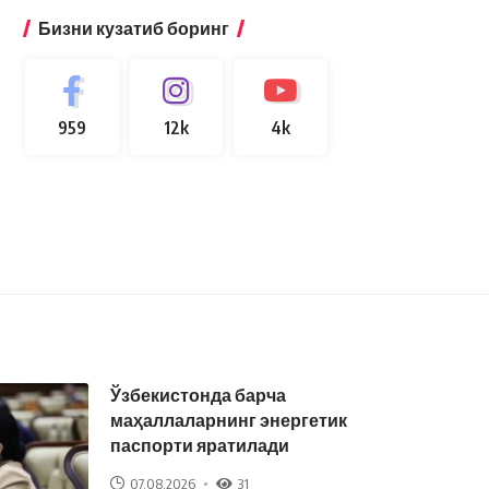
Бизни кузатиб боринг
959
12k
4k
Ўзбекистонда барча
маҳаллаларнинг энергетик
паспорти яратилади
07.08.2026
31