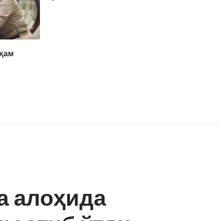
 ҳам
а алоҳида