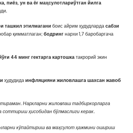
а, пиёз, ун ва ёғ маҳсулотлари
ўтган йилга
ди.
ри ташкил этилмагани
боис айрим ҳудудларда
сабзи
робар қимматлаган;
бодринг
нархи 1,7 баробаргача
йўғи 44 минг гектарга картошка
такрорий экин
ри
ҳудудида
инфляцияни жиловлашга шахсан жавоб
нтираман.
Нархларни жиловлаш
тадбиркорларга
да соттириш
ҳисобидан бўлмаслиги керак.
нларни кўпайтириш ва маҳсулот ҳажмини ошириш