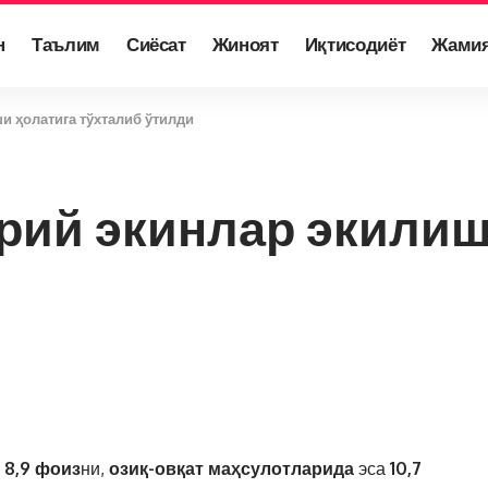
н
Таълим
Сиёсат
Жиноят
Иқтисодиёт
Жами
и ҳолатига тўхталиб ўтилди
рий экинлар экилиш
и
8,9 фоиз
ни,
озиқ-овқат маҳсулотларида
эса
10,7