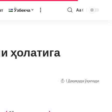
ят
Ўзбекча
Aa
и ҳолатига
1 Дақиқада ўқилади