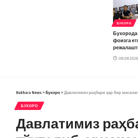
БУХОРО
Бухорода
фоизга ет
режалашт
08.08.2026
Bukhara News
>
Бухоро
>
Давлатимиз раҳбари ҳар бир масалаг
БУХОРО
Давлатимиз раҳба