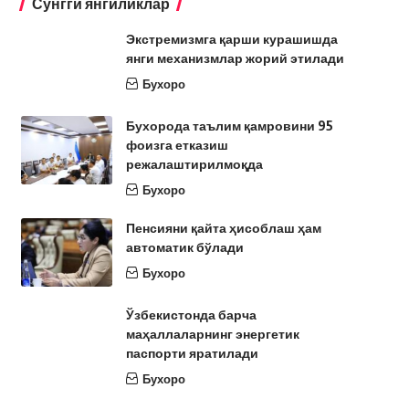
Сўнгги янгиликлар
Экстремизмга қарши курашишда
янги механизмлар жорий этилади
Бухоро
Бухорода таълим қамровини 95
фоизга етказиш
режалаштирилмоқда
Бухоро
Пенсияни қайта ҳисоблаш ҳам
автоматик бўлади
Бухоро
Ўзбекистонда барча
маҳаллаларнинг энергетик
паспорти яратилади
Бухоро