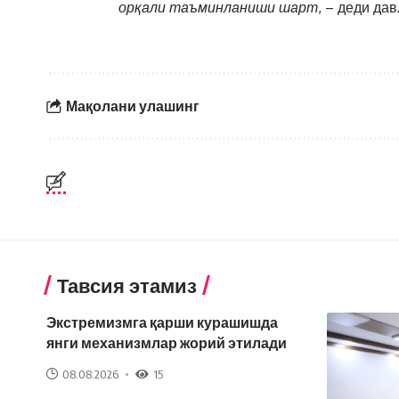
орқали таъминланиши шарт
, – деди да
Мақолани улашинг
Тавсия этамиз
Экстремизмга қарши курашишда
янги механизмлар жорий этилади
08.08.2026
15