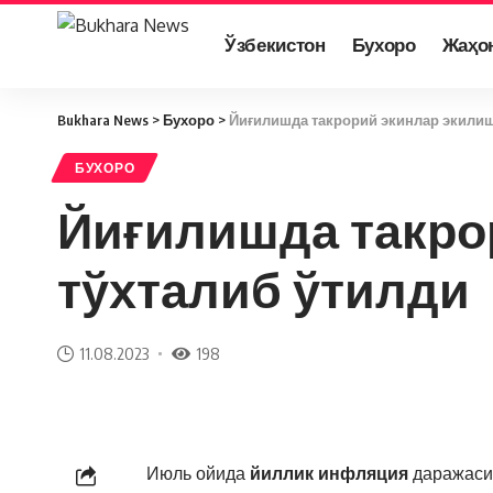
Ўзбекистон
Бухоро
Жаҳо
Bukhara News
>
Бухоро
>
Йиғилишда такрорий экинлар экилиш
БУХОРО
Йиғилишда такро
тўхталиб ўтилди
11.08.2023
198
Июль ойида
йиллик инфляция
даражас