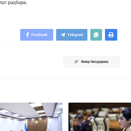
влат раҳбари.
Facebook
Telegram
Фикр билдириш