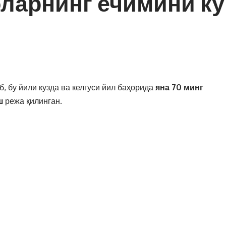
ларнинг ечимини кў
, бу йили кузда ва келгуси йил баҳорида
яна 70 минг
иш
режа қилинган.
илган 200 минг гектардан самарали фойдаланишни
 ўтилди.
и яхши бўлмагани учун жами
ерларнинг 13 минг
ги
15 фоиз ерлар эҳтиёжманд оилаларга
берилган.