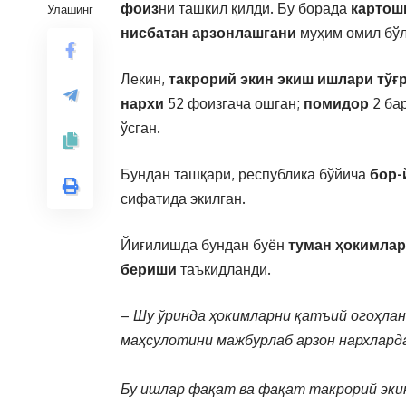
фоиз
ни ташкил қилди. Бу борада
картошк
Улашинг
нисбатан арзонлашгани
муҳим омил бўл
Лекин,
такрорий экин экиш ишлари тўғ
нархи
52 фоизгача ошган;
помидор
2 ба
ўсган.
Бундан ташқари, республика бўйича
бор-
сифатида экилган.
Йиғилишда бундан буён
туман ҳокимла
бериши
таъкидланди.
–
Шу ўринда
ҳокимларни қатъий огоҳла
маҳсулотини мажбурлаб арзон нархлар
Бу ишлар
фақат ва фақат такрорий эки