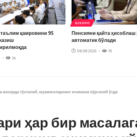
БУХОРО
 таълим қамровини 95
Пенсияни қайта ҳисоблаш
казиш
автоматик бўлади
ирилмоқда
08.08.2026
76
34
а алоҳида тўхталиб, муаммоларнинг ечимини кўрсатиб ўтди
ри ҳар бир масалаг