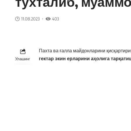
тўхталиб, муаммо
11.08.2023
403
Пахта ва ғалла майдонларини қисқартириб
гектар экин ерларини аҳолига тарқат
Улашинг
Лекин ҳокимлар
бугунги кунгача ажрат
тўғри ташкил қила олмаётгани
кўрсатиб
Жумладан, сув таъминоти ва унумдорлиг
гектари ёки 8 фоизи қаровсиз
турибди.
Бухоро, Қашқадарё
ва
Наманганда
ати