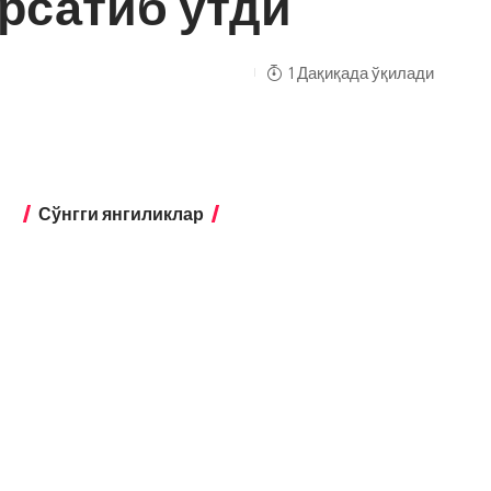
рсатиб ўтди
1 Дақиқада ўқилади
Сўнгги янгиликлар
Экстремизмга қарши курашишда
янги механизмлар жорий этилади
Бухоро
Бухорода таълим қамровини 95
фоизга етказиш
режалаштирилмоқда
Бухоро
Пенсияни қайта ҳисоблаш ҳам