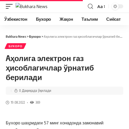
Aa
Ўзбекистон
Бухоро
Жаҳон
Таълим
Сиёсат
Bukhara News
>
Бухоро
>
Aҳолига электрон газ ҳисоблагичлар ўрнатиб берилади
БУХОРО
Aҳолига электрон газ
ҳисоблагичлар ўрнатиб
берилади
0 Дақиқада ўқилади
19.08.2022
369
Бухоро шаҳридаги 57 минг хонадонда замонавий