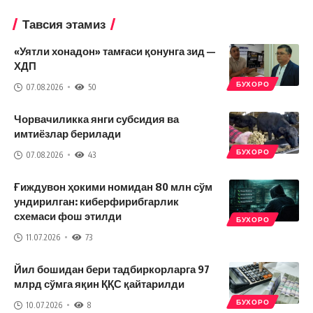
Тавсия этамиз
«Уятли хонадон» тамғаси қонунга зид —
ХДП
БУХОРО
07.08.2026
50
Чорвачиликка янги субсидия ва
имтиёзлар берилади
БУХОРО
07.08.2026
43
Ғиждувон ҳокими номидан 80 млн сўм
ундирилган: киберфирибгарлик
схемаси фош этилди
БУХОРО
11.07.2026
73
Йил бошидан бери тадбиркорларга 97
млрд сўмга яқин ҚҚС қайтарилди
БУХОРО
10.07.2026
8