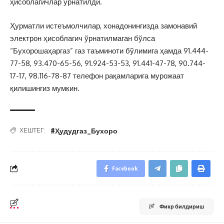
ҳисоблагичлар ўрнатилди.
Ҳурматли истеъмолчилар, хонадонингизда замонавий
электрон ҳисоблагич ўрнатилмаган бўлса
“Бухорошаҳаргаз” газ таъминоти бўлимига ҳамда 91.444-
77-58, 93.470-65-56, 91.924-53-53, 91.441-47-78, 90.744-
17-17, 98.116-78-87 телефон рақамларига мурожаат
қилишингиз мумкин.
#Ҳудудгаз_Бухоро
ХЕШТЕГ:
Facebook
Фикр билдириш