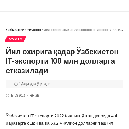
Bukhara News
>
Бухоро
>
Йил охирига қадар Ўзбекистон IT-экспорти 100 млн долларга етказилади
БУХОРО
Йил охирига қадар Ўзбекистон
IT-экспорти 100 млн долларга
етказилади
1 Дақиқада ўқилади
19.08.2022
319
Ўзбекистон IT-экспорти 2022 йилнинг ўтган даврида 4,4
бараварга ошди ва ва 53,2 миллион долларни ташкил