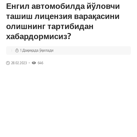
Енгил автомобилда йўловчи
ташиш лицензия варақасини
олишнинг тартибидан
хабардормисиз?
1 Дақиқада ўқилади
28.02.2023
646
✅Бунда ҳайдовчи аввало Ягона интерактив давлат
хизматлари портали (мй.гов.уз) орқали масофадан ёки
Давлат солиқ инспекцияси ҳудудий бўлимига борган
ҳолда ўзини ўзи банд бўлган шахс сифатида рўйхатдан
ўтиши лозим. Рўйхатдан ўтиш ва гувоҳнома олиш бепул.
📑Сўнгра ҳайдовчи Ягона интерактив давлат хизматлари