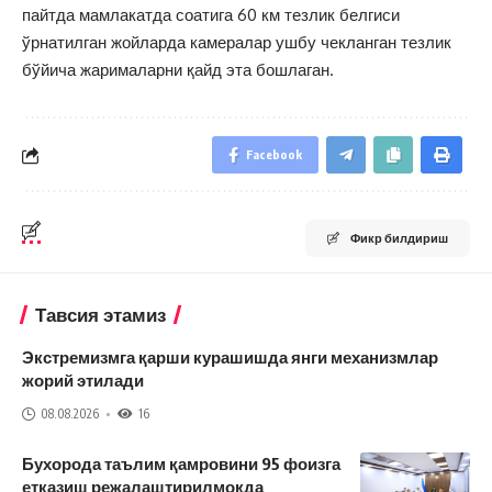
пайтда мамлакатда соатига 60 км тезлик белгиси
ўрнатилган жойларда камералар ушбу чекланган тезлик
бўйича жарималарни қайд эта бошлаган.
Facebook
Фикр билдириш
Тавсия этамиз
Экстремизмга қарши курашишда янги механизмлар
жорий этилади
08.08.2026
16
Бухорода таълим қамровини 95 фоизга
етказиш режалаштирилмоқда