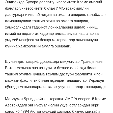
Эндиликда Бухоро давлат университети Кремс амалий
фанлар университети билан ИМC-трансмиллий
дастурларни ишлаб чиқиш ва амалга ошириш, талабалар
алмашинувини ташкил этиш ва амалга ошириш,
ҳамкорликдаги тадқиқот лойиҳаларини ишлаб чиқиш,
илмий ва педагогик кадрлар алмашинуви, нашрлар ва
умумий манфаатли бошқа материаллар алмашинуви
бўйича ҳамкорликни амалга оширади.
Шунингдек, ташриф доирасида меҳмонлар Франциянинг
Вател меҳмонхона ва туризм бизнес олийгоҳи билан
ташкил этилган қўшма таълим дастури фаолияти, Япон
маркази фаолияти билан яқиндан танишдилар. Учрашув
сўнгида меҳмонларга эсталик учун совғалар топширилди.
Маълумот ўрнида айтиш керакки, ИМC Университй Кремс
Австриядаги энг нуфузли олий ўқув юртларидан бири
саналиб, 1994 йилда хусусий халқаро бизнес мактаби