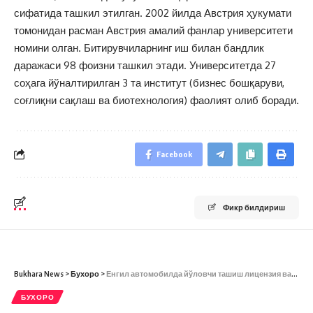
сифатида ташкил этилган. 2002 йилда Австрия ҳукумати
томонидан расман Австрия амалий фанлар университети
номини олган. Битирувчиларнинг иш билан бандлик
даражаси 98 фоизни ташкил этади. Университетда 27
соҳага йўналтирилган 3 та институт (бизнес бошқаруви,
соғлиқни сақлаш ва биотехнология) фаолият олиб боради.
Facebook
Фикр билдириш
Bukhara News
>
Бухоро
>
Енгил автомобилда йўловчи ташиш лицензия варақасини олишнинг тартибидан хабардормисиз?
БУХОРО