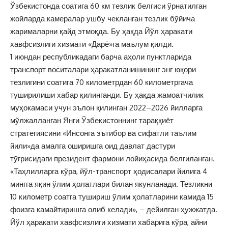
Ўзбекистонда соатига 60 км тезлик белгиси ўрнатилган
жойларда камералар ушбу чекланган тезлик бўйича
жарималарни қайд этмоқда. Бу ҳақда Йўл ҳаракати
хавфсизлиги хизмати «Дарё»га маълум қилди.
1 июндан республикадаги барча аҳоли пунктларида
транспорт воситалари ҳаракатланишининг энг юқори
тезлигини соатига 70 километрдан 60 километргача
туширилиши хабар қилинганди. Бу ҳақда жамоатчилик
муҳокамаси учун эълон қилинган 2022–2026 йилларга
мўлжалланган Янги Ўзбекистоннинг тараққиёт
стратегиясини «Инсонга эътибор ва сифатли таълим
йили»да амалга оширишга оид давлат дастури
тўғрисидаги президент фармони лойиҳасида белгиланган.
«Таҳлилларга кўра, йўл-транспорт ҳодисалари йилига 4
мингга яқин ўлим ҳолатлари билан якунланади. Тезликни
10 километр соатга тушириш ўлим ҳолатларини камида 15
фоизга камайтиришга олиб келади», – дейилган ҳужжатда.
Йўл ҳаракати хавфсизлиги хизмати хабарига кўра, айни