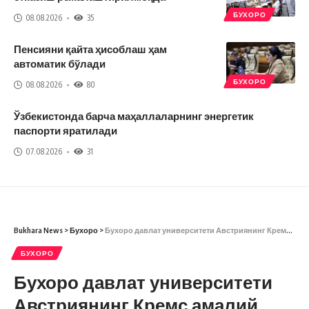
БУХОРО
08.08.2026
35
Пенсияни қайта ҳисоблаш ҳам
автоматик бўлади
БУХОРО
08.08.2026
80
Ўзбекистонда барча маҳаллаларнинг энергетик
паспорти яратилади
07.08.2026
31
Bukhara News
>
Бухоро
>
Бухоро давлат университети Австриянинг Кремс амалий фанлар университети билан ҳамкорлик ўрнатди
БУХОРО
Бухоро давлат университети
Австриянинг Кремс амалий