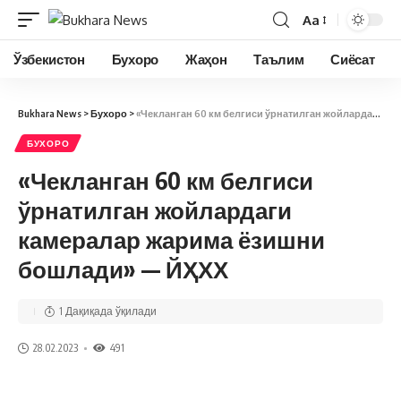
Aa
Ўзбекистон
Бухоро
Жаҳон
Таълим
Сиёсат
Bukhara News
>
Бухоро
>
«Чекланган 60 км белгиси ўрнатилган жойлардаги камералар жарима ёзишни бошлади» — ЙҲХХ
БУХОРО
«Чекланган 60 км белгиси
ўрнатилган жойлардаги
камералар жарима ёзишни
бошлади» — ЙҲХХ
1 Дақиқада ўқилади
28.02.2023
491