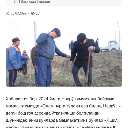
1 Дақиқада ўқилади
06.03.2024
251
Хабарингиз бор, 2024 йилги Наврўз умумхалқ байрами
мамлакатимизда «Олам нурга тўлсин сен билан, Наврўз!»
деган бош ғоя асосида ўтказилиши белгиланди.
Шунингдек, айни кунларда мамлакатимиз бўйлаб «Яшил
макон» умумиллий ҳаракати доирасида «Маҳалламга 10