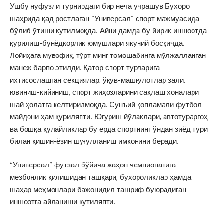
Ушбу нуфузли турнирдаги бир неча учрашув Бухоро
шаҳрида қад ростлаган “Универсал” спорт мажмуасида
бўлиб ўтиши кутилмоқда. Айни дамда бу йирик иншоотда
қурилиш-бунёдкорлик юмушлари якуний босқичда.
Лойиҳага мувофиқ, тўрт минг томошабинга мўлжалланган
манеж барпо этилди. Қатор спорт турларига
ихтисослашган секциялар, ўқув-машғулотлар зали,
ювиниш-кийиниш, спорт жиҳозларини сақлаш хоналари
шай ҳолатга келтирилмоқда. Сунъий қопламали футбол
майдони ҳам қуриляпти. Югуриш йўлаклари, автотураргоҳ
ва бошқа қулайликлар бу ерда спортнинг ўндан зиёд тури
билан қишин-ёзин шуғулланиш имконини беради.
“Универсал” футзал бўйича жаҳон чемпионатига
мезбонлик қилишидан ташқари, бухороликлар ҳамда
шаҳар меҳмонлари бажонидил ташриф буюрадиган
иншоотга айланиши кутиляпти.