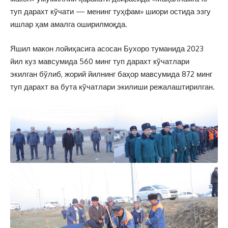
туп дарахт кўчати — менинг туҳфам» шиори остида эзгу
ишлар ҳам амалга оширилмоқда.
Яшил макон лойиҳасига асосан Бухоро туманида 2023
йил куз мавсумида 560 минг туп дарахт кўчатлари
экилган бўлиб, жорий йилнинг баҳор мавсумида 872 минг
туп дарахт ва бута кўчатлари экилиши режалаштирилган.