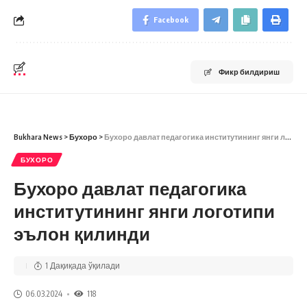
Facebook
Фикр билдириш
Bukhara News
>
Бухоро
>
Бухоро давлат педагогика институтининг янги логотипи эълон қилинди
БУХОРО
Бухоро давлат педагогика
институтининг янги логотипи
эълон қилинди
1 Дақиқада ўқилади
06.03.2024
118