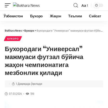
Aa
Ўзбекистон
Бухоро
Жаҳон
Таълим
Сиёсат
Bukhara News
>
Бухоро
>
Бухородаги “Универсал” мажмуаси футзал бўйича жаҳон чемпионатига мезбонлик қилади
БУХОРО
Бухородаги “Универсал”
мажмуаси футзал бўйича
жаҳон чемпионатига
мезбонлик қилади
1 Дақиқада ўқилади
07.03.2024
516