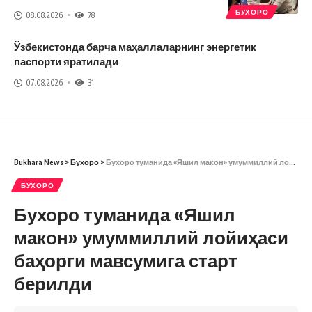
БУХОРО
08.08.2026
78
Ўзбекистонда барча маҳаллаларнинг энергетик
паспорти яратилади
07.08.2026
31
Bukhara News
>
Бухоро
>
Бухоро туманида «Яшил макон» умуммиллий лойиҳаси баҳорги мавсумига старт берилди
БУХОРО
Бухоро туманида «Яшил
макон» умуммиллий лойиҳаси
баҳорги мавсумига старт
берилди