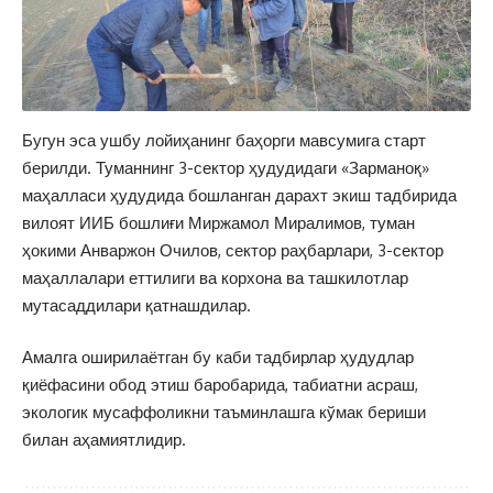
Бугун эса ушбу лойиҳанинг баҳорги мавсумига старт
берилди. Туманнинг 3-сектор ҳудудидаги «Зарманоқ»
маҳалласи ҳудудида бошланган дарахт экиш тадбирида
вилоят ИИБ бошлиғи Миржамол Миралимов, туман
ҳокими Анваржон Очилов, сектор раҳбарлари, 3-сектор
маҳаллалари еттилиги ва корхона ва ташкилотлар
мутасаддилари қатнашдилар.
Амалга оширилаётган бу каби тадбирлар ҳудудлар
қиёфасини обод этиш баробарида, табиатни асраш,
экологик мусаффоликни таъминлашга кўмак бериши
билан аҳамиятлидир.