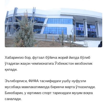
Хабарингиз бор, футзал бўйича жорий йилда бўлиб
ўтадиган жаҳон чемпионатига Ўзбекистон мезбонлик
қилади.
Эътиборлиси, ФИФА таснифидаги ушбу нуфузли
мусобақа мамлакатимизда биринчи марта ўтказилади.
Бинобарин, у юртимиз спорт тарихидаги муҳим воқеа
саналади.