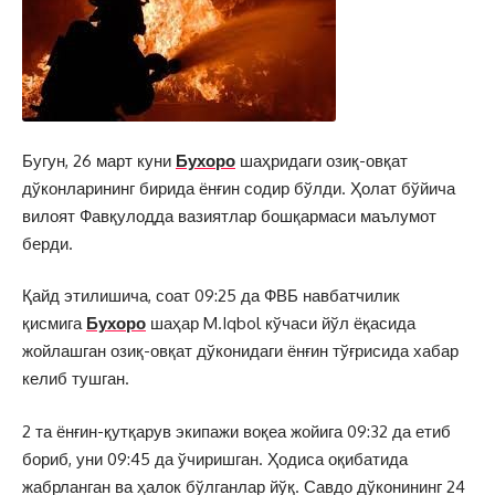
Бугун, 26 март куни
Бухоро
шаҳридаги озиқ-овқат
дўконларининг бирида ёнғин содир бўлди. Ҳолат бўйича
вилоят Фавқулодда вазиятлар бошқармаси маълумот
берди.
Қайд этилишича, соат 09:25 да ФВБ навбатчилик
қисмига
Бухоро
шаҳар M.Iqbol кўчаси йўл ёқасида
жойлашган озиқ-овқат дўконидаги ёнғин тўғрисида хабар
келиб тушган.
2 та ёнғин-қутқарув экипажи воқеа жойига 09:32 да етиб
бориб, уни 09:45 да ўчиришган. Ҳодиса оқибатида
жабрланган ва ҳалок бўлганлар йўқ. Савдо дўконининг 24