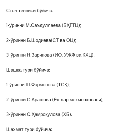
Стол тенниси бўйича:
1-ўринни М.Саъдуллаева (БҲГТЦ);
2-ўринни Б.Шодиева(СТ ва ОЦ);
3-ўринни Н.Зарипова (ИО, УЖФ ва КХЦ).
Шашка тури бўйича:
1-ўринни Ш.Фармонова (ТСҚ);
2-ўринни С.Арашова (Ёшлар мехмонхонаси);
3-ўринни С.Ҳамроқулова (ХБ).
Шахмат тури бўйича: