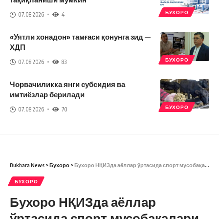
БУХОРО
07.08.2026
4
«Уятли хонадон» тамғаси қонунга зид —
ХДП
БУХОРО
07.08.2026
83
Чорвачиликка янги субсидия ва
имтиёзлар берилади
БУХОРО
07.08.2026
70
Bukhara News
>
Бухоро
>
Бухоро НҚИЗда аёллар ўртасида спорт мусобақалари бўлиб ўтди
БУХОРО
Бухоро НҚИЗда аёллар
ўртасида спорт мусобақалари