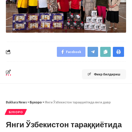
Facebook
Фикр билдириш
Bukhara News
>
Бухоро
>
Янги Ўзбекистон тараққиётида янги давр
БУХОРО
Янги Ўзбекистон тараққиётида