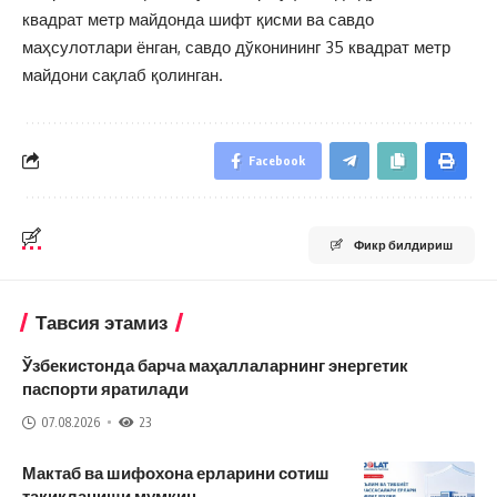
квадрат метр майдонда шифт қисми ва савдо
маҳсулотлари ёнган, савдо дўконининг 35 квадрат метр
майдони сақлаб қолинган.
Facebook
Фикр билдириш
Тавсия этамиз
Ўзбекистонда барча маҳаллаларнинг энергетик
паспорти яратилади
07.08.2026
23
Мактаб ва шифохона ерларини сотиш
тақиқланиши мумкин