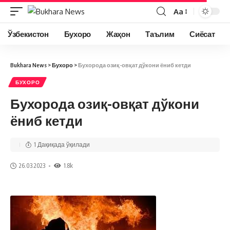
Aa
Ўзбекистон
Бухоро
Жаҳон
Таълим
Сиёсат
Bukhara News
>
Бухоро
>
Бухорода озиқ-овқат дўкони ёниб кетди
БУХОРО
Бухорода озиқ-овқат дўкони
ёниб кетди
1 Дақиқада ўқилади
26.03.2023
1.8k