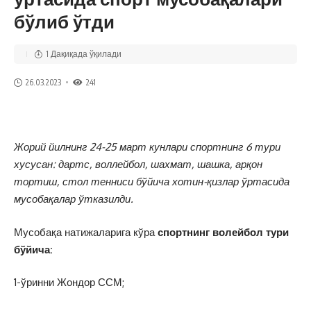
бўлиб ўтди
1 Дақиқада ўқилади
26.03.2023
241
Жорий йилнинг 24-25 март кунлари спортнинг 6 тури
хусусан: дартс, воллейбол, шахмат, шашка, арқон
тортиш, стол тенниси бўйича хотин-қизлар ўртасида
мусобақалар ўтказилди.
Мусобақа натижаларига кўра
спортнинг волейбол тури
бўйича:
1-ўринни Жондор ССМ;