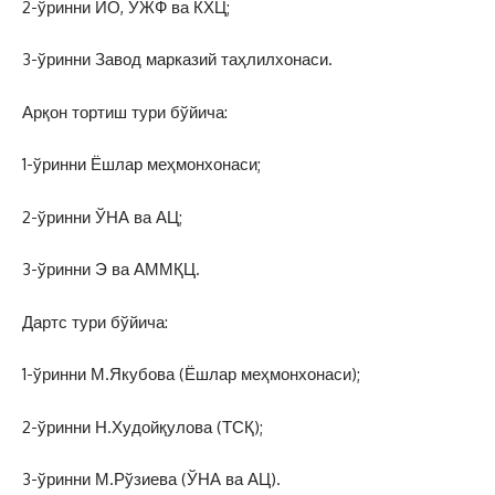
2-ўринни ИО, УЖФ ва КХЦ;
3-ўринни Завод марказий таҳлилхонаси.
Арқон тортиш тури бўйича:
1-ўринни Ёшлар меҳмонхонаси;
2-ўринни ЎНА ва АЦ;
3-ўринни Э ва АММҚЦ.
Дартс тури бўйича:
1-ўринни М.Якубова (Ёшлар меҳмонхонаси);
2-ўринни Н.Худойқулова (ТСҚ);
3-ўринни М.Рўзиева (ЎНА ва АЦ).