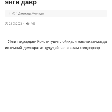
янги давр
1 Дақиқада ўқилади
25.03.2023
469
Янги таҳрирдаги Конституция лойиҳаси мамлакатимизда
ижтимоий, демократик-ҳуқуқий ва чинакам халқпарвар
давлатчилик сари ташланаётган дадил қадамлар учун
мустаҳкам асос вазифасини
ўтайди
.
Чунки унда аҳоли фаровонлигини ошириш, инсон ҳуқуқ ва
манфаатлари, қадр-қимматини янада юксалтириш ва
ҳаётнинг барча соҳаларини либераллаштириш бўйича
пухта ва кенг миқёсли ҳуқуқий кафолатлар
мустаҳкамланган. Бу ҳуқуқий асослар Янги Ўзбекистон
тараққиётида янги даврни бошлаб беришига
шубҳа йўқ
.