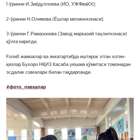
1-ўринни И.Зиёдуллоева (ИО, УЖФваКХ);
2-ўринни Н.Олимова (Ёшлар мехмонхонаси);
3-ўринни Г.Рамазонова (Завод марказий таҳлилхонаси)
қўлга киритди.
Ғолиб жамоалар ва яккатартибда иштирок этган хотин-
қизлар Бухоро НҚИЗ Касаба уюшма қўмитаси томонидан
эсдалик совғалари билан тақдирланди.
#фото_лавҳалар