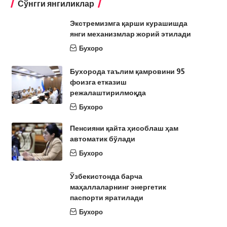
Сўнгги янгиликлар
Экстремизмга қарши курашишда
янги механизмлар жорий этилади
Бухоро
Бухорода таълим қамровини 95
фоизга етказиш
режалаштирилмоқда
Бухоро
Пенсияни қайта ҳисоблаш ҳам
автоматик бўлади
Бухоро
Ўзбекистонда барча
маҳаллаларнинг энергетик
паспорти яратилади
Бухоро