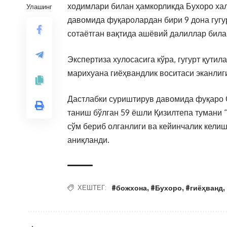
ходимлари билан ҳамкорликда Бухоро хал
Улашинг
давомида фуқаролардан бири 9 дона гугу
сотаётган вақтида ашёвий далиллар билан
Экспертиза хулосасига кўра, гугурт қути
марихуана гиёҳвандлик воситаси эканлиг
Дастлабки суриштирув давомида фуқаро 
таниш бўлган 59 ёшли Қизилтепа тумани 
сўм бериб олганлиги ва кейинчалик кели
аниқланди.
#божхона
,
#Бухоро
,
#гиёҳванд
,
ХЕШТЕГ: