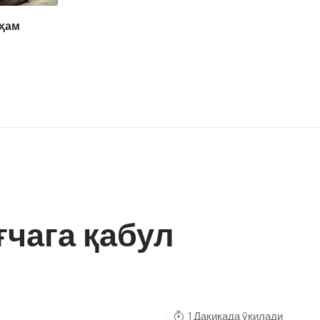
 ҳам
ғчага қабул
1 Дақиқада ўқилади