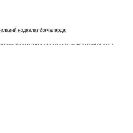
оилавий нодавлат боғчаларда:
илалар фарзандлари ва махсус контингентлар сони
кам бўлганда, етмаган қисмига бошқа оилаларнинг
;
лари учун 4,5 тагача штат бирлигини ажратишга
джетдан иш ҳақини қоплаш учун субсидия тўғридан-
га ўтказиб берилади;
ият юритаётган боғчаларда, оилавий боғчаларда: