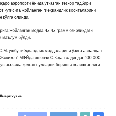
қаро аэропорти ёнида ўтказган тезкор тадбири
рт қутисига жойланган гиёҳвандлик воситаларини
 қўлга олинди.
ларига жойланган модда 42,42 грамм оғирликдаги
и маълум бўлди.
О.М. ушбу гиёҳвандлик моддаларини ўзига аввалдан
“Жокикон” МФЙда яшовчи О.К.дан олдиндан 100 000
шув асосида қолган пулларни беришга келишганлиги
#марихуана