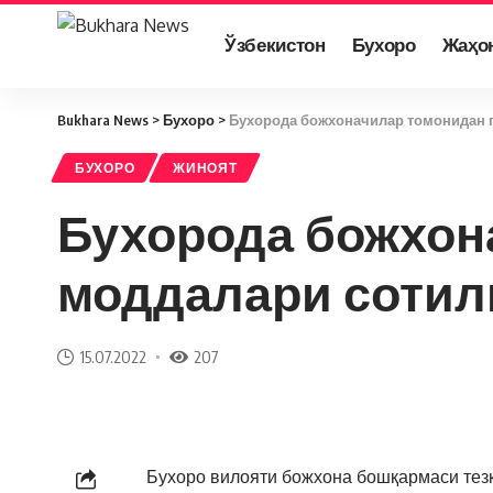
Ўзбекистон
Бухоро
Жаҳо
Bukhara News
>
Бухоро
>
Бухорода божхоначилар томонидан 
БУХОРО
ЖИНОЯТ
Бухорода божхон
моддалари сотил
15.07.2022
207
Бухоро вилояти божхона бошқармаси тез