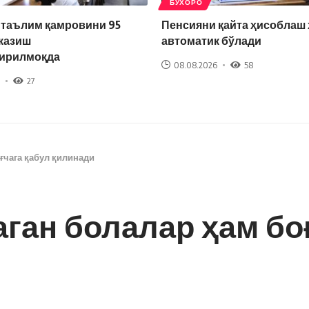
БУХОРО
 таълим қамровини 95
Пенсияни қайта ҳисоблаш
казиш
автоматик бўлади
ирилмоқда
08.08.2026
58
27
ғчага қабул қилинади
аган болалар ҳам бо