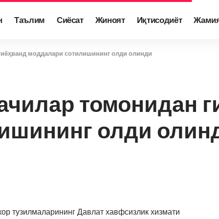
н
Таълим
Сиёсат
Жиноят
Иқтисодиёт
Жами
гиёҳванд моддалари сотилишининг олди олинди
ачилар томонидан г
ишининг олди олин
кор тузилмаларининг Давлат хавфсизлик хизмати