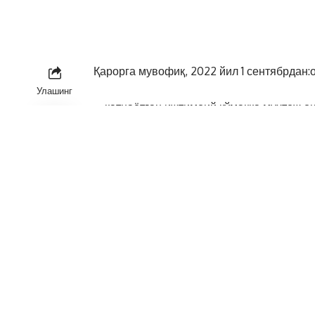
Қарорга мувофиқ, 2022 йил 1 сентябрдан:
Улашинг
➖ қатнаётган ижтимоий кўмакка муҳтож о
тарбияланувчилар сонининг 70 фоизидан 
болаларини қабул қилишга рухсат этилади
➖ тарбиячи ва тарбиячи-ёрдамчи лавозим
рухсат этилади;
➖ тарбиячи ва тарбиячи-ёрдамчиларга бю
тўғри ушбу ходимларнинг пластик картаси
▪️ давлат-хусусий шериклик асосида фаол