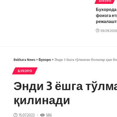
БУХОРО
Бухорода
фоизга ет
режалашт
08.08.2026
Bukhara News
>
Бухоро
>
Энди 3 ёшга тўлмаган болалар ҳам бо
БУХОРО
Энди 3 ёшга тўлм
қилинади
15.07.2022
586