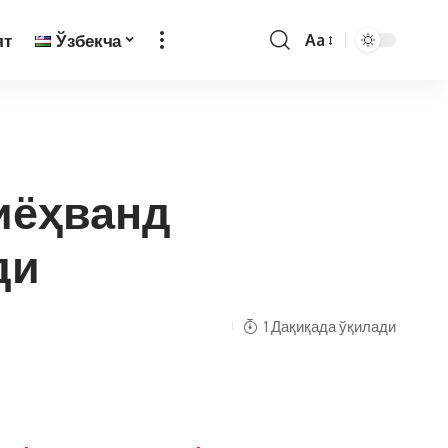
ят
Ўзбекча
Aa
иёҳванд
ди
1 Дақиқада ўқилади