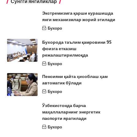
Сўнгги янгиликлар
Экстремизмга қарши курашишда
янги механизмлар жорий этилади
Бухоро
Бухорода таълим қамровини 95
фоизга етказиш
режалаштирилмоқда
Бухоро
Пенсияни қайта ҳисоблаш ҳам
автоматик бўлади
Бухоро
Ўзбекистонда барча
маҳаллаларнинг энергетик
паспорти яратилади
Бухоро