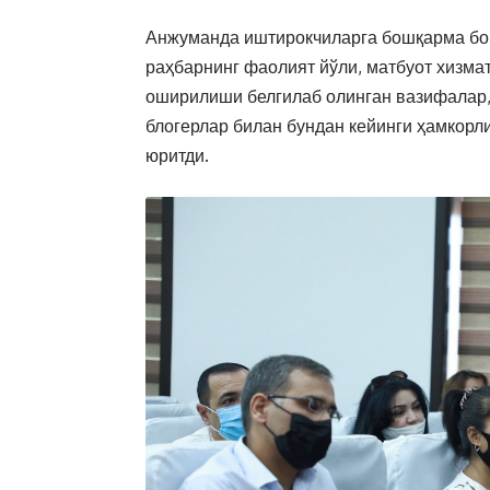
Анжуманда иштирокчиларга бошқарма бош
раҳбарнинг фаолият йўли, матбуот хизма
оширилиши белгилаб олинган вазифалар,
блогерлар билан бундан кейинги ҳамкорли
юритди.