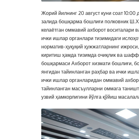
Жорий йилнинг 20 август куни соат 10:00
залида бошқарма бошлиғи полковник Ш.Х
келаётган оммавий ахборот воситалари в
ички ишлар органлари тизимидаги ислоҳот
норматив-ҳуқуқий ҳужжатларнинг ижроси,
киритиш ҳамда тизимда очиқлик ва шаф
бошқармаси Ахборот хизмати бошлиғи, б
янгидан тайинланган раҳбар ва ички ишл
ички ишлар органларидан оммавий ахбор
тайинланган масъулларни оммага таништ
узвий ҳамкорлигини йўлга қўйиш масалал