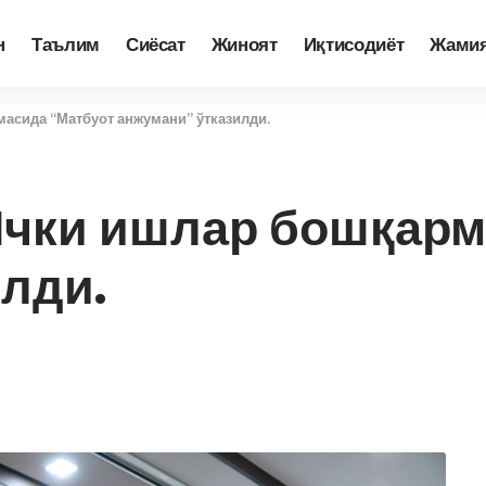
н
Таълим
Сиёсат
Жиноят
Иқтисодиёт
Жами
асида “Матбуот анжумани” ўтказилди.
Ички ишлар бошқарм
лди.