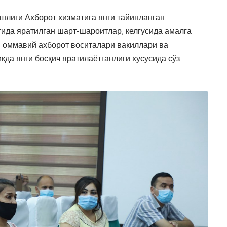
лиғи Ахборот хизматига янги тайинланган
тида яратилган шарт-шароитлар, келгусида амалга
 оммавий ахборот воситалари вакиллари ва
кда янги босқич яратилаётганлиги хусусида сўз