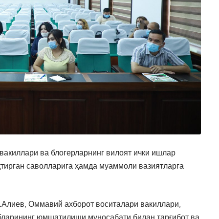
вакиллари ва блогерларнинг вилоят ички ишлар
қтирган саволларига ҳамда муаммоли вазиятларга
Алиев, Оммавий ахборот воситалари вакиллари,
абларининг юмшатилиши муносабати билан тарғибот ва