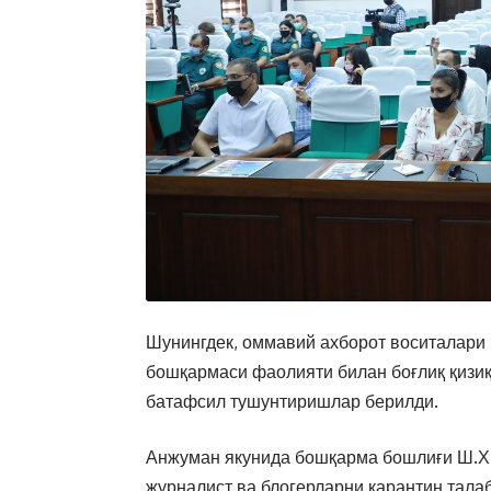
Шунингдек, оммавий ахборот воситалари 
бошқармаси фаолияти билан боғлиқ қизи
батафсил тушунтиришлар берилди.
Анжуман якунида бошқарма бошлиғи Ш.Х.
журналист ва блогерларни карантин тал