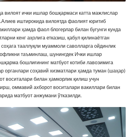
 да вилоят ички ишлар бошқармаси катта мажлислар
.Алиев иштирокида вилоятда фаолият юритиб
акиллари ҳамда фаол блогерлар билан бугунги кунда
ларни кенг аҳолига етказиш, қабул қилинаётган
 соҳага тааллуқли муаммоли саволларга ойдинлик
фофликни таъминлаш, шунингдек Ички ишлар
ошқарма бошлиғининг матбуот котиби лавозимига
ар органлари соҳавий хизматлари ҳамда туман (шаҳар)
от воситалари билан ҳамкорлик қилиш учун
ирш, оммавий ахборот воситалари вакиллари билан
арида матбуот анжумани ўтказилди.