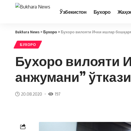
Ўзбекистон
Бухоро
Жаҳо
Bukhara News
>
Бухоро
>
Бухоро вилояти Ички ишлар бошқарм
БУХОРО
Бухоро вилояти 
анжумани” ўткази
20.08.2020
197