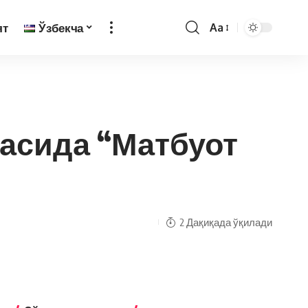
ят
Ўзбекча
Aa
асида “Матбуот
2 Дақиқада ўқилади