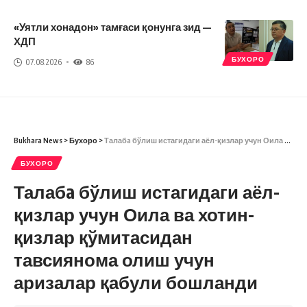
«Уятли хонадон» тамғаси қонунга зид —
ХДП
БУХОРО
07.08.2026
86
Bukhara News
>
Бухоро
>
Талабa бўлиш истагидаги аёл-қизлар учун Оила ва хотин-қизлар қўмитасидан тавсиянома олиш учун аризалар қабули бошланди
БУХОРО
Талабa бўлиш истагидаги аёл-
қизлар учун Оила ва хотин-
қизлар қўмитасидан
тавсиянома олиш учун
аризалар қабули бошланди