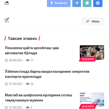
Facebook
1 Изоҳ
Тавсия этамиз
Пенсияни қайта ҳисоблаш ҳам
автоматик бўлади
БУХОРО
08.08.2026
23
Ўзбекистонда барча маҳаллаларнинг энергетик
паспорти яратилади
07.08.2026
29
Мактаб ва шифохона ерларини сотиш
тақиқланиши мумкин
БУХОРО
07.08.2026
6