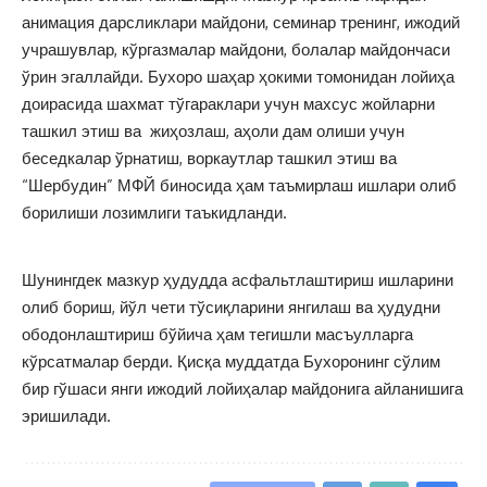
анимация дарсликлари майдони, семинар тренинг, ижодий
учрашувлар, кўргазмалар майдони, болалар майдончаси
ўрин эгаллайди. Бухоро шаҳар ҳокими томонидан лойиҳа
доирасида шахмат тўгараклари учун махсус жойларни
ташкил этиш ва жиҳозлаш, аҳоли дам олиши учун
беседкалар ўрнатиш, воркаутлар ташкил этиш ва
“Шербудин” МФЙ биносида ҳам таъмирлаш ишлари олиб
борилиши лозимлиги таъкидланди.
Шунингдек мазкур ҳудудда асфальтлаштириш ишларини
олиб бориш, йўл чети тўсиқларини янгилаш ва ҳудудни
ободонлаштириш бўйича ҳам тегишли масъулларга
кўрсатмалар берди. Қисқа муддатда Бухоронинг сўлим
бир гўшаси янги ижодий лойиҳалар майдонига айланишига
эришилади.