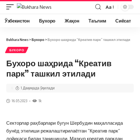
Aa
Ўзбекистон
Бухоро
Жаҳон
Таълим
Сиёсат
Bukhara News
>
Бухоро
>
Бухоро шаҳрида “Креатив парк” ташкил этилади
БУХОРО
Бухоро шаҳрида “Креатив
парк” ташкил этилади
1 Дақиқада ўқилади
16.05.2023
1k
Секторлар раҳбарлари бугун Шербудин маҳалласида
бунёд этилиши режалаштирилаётган “Креатив парк”
лойиҳаси билан танишишди. Мазкур креатив паркдан