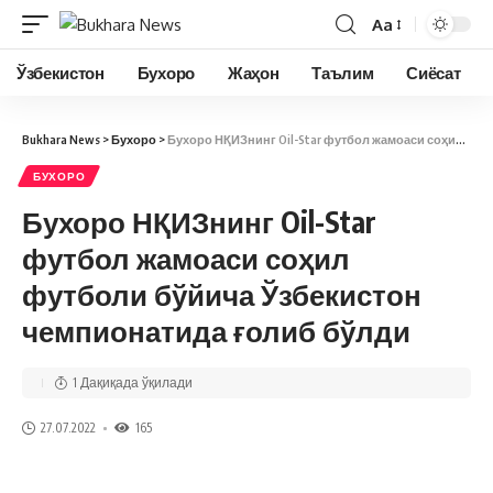
Aa
Ўзбекистон
Бухоро
Жаҳон
Таълим
Сиёсат
Bukhara News
>
Бухоро
>
Бухоро НҚИЗнинг Oil-Star футбол жамоаси соҳил футболи бўйича Ўзбекистон чемпионатида ғолиб бўлди
БУХОРО
Бухоро НҚИЗнинг Oil-Star
футбол жамоаси соҳил
футболи бўйича Ўзбекистон
чемпионатида ғолиб бўлди
1 Дақиқада ўқилади
27.07.2022
165