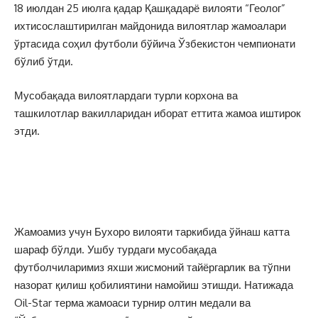
18 июлдан 25 июлга қадар Қашқадарё вилояти “Геолог”
ихтисослаштирилган майдонида вилоятлар жамоалари
ўртасида соҳил футболи бўйича Ўзбекистон чемпионати
бўлиб ўтди.
Мусобақада вилоятлардаги турли корхона ва
ташкилотлар вакилларидан иборат еттита жамоа иштирок
этди.
Жамоамиз учун Бухоро вилояти таркибида ўйнаш катта
шараф бўлди. Ушбу турдаги мусобақада
футболчиларимиз яхши жисмоний тайёргарлик ва тўпни
назорат қилиш қобилиятини намойиш этишди. Натижада
Oil-Star терма жамоаси турнир олтин медали ва