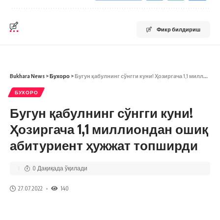
Фикр билдириш
Bukhara News
>
Бухоро
>
Бугун қабулнинг сўнгги куни! Ҳозиргача 1,1 миллиондан ошиқ абитуриент ҳужжат топширди
БУХОРО
Бугун қабулнинг сўнгги куни!
Ҳозиргача 1,1 миллиондан ошиқ
абитуриент ҳужжат топширди
0 Дақиқада ўқилади
27.07.2022
140