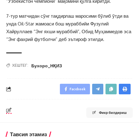
“Ўзбекистон чемпиони” мақомини қўлга киритди.
7-тур матчидан сўнг тақдирлаш маросими бўлиб ўтди ва
унда Oil-Star жамоаси бош мураббийи Фузулий
Хайруллаев “Энг яхши мураббий”, Обид Муҳаммедов эса
“Энг фахрий футболчи” деб эътироф этилди.
Бухоро_НҚИЗ
ХЕШТЕГ:
Facebook
Фикр билдириш
Тавсия этамиз