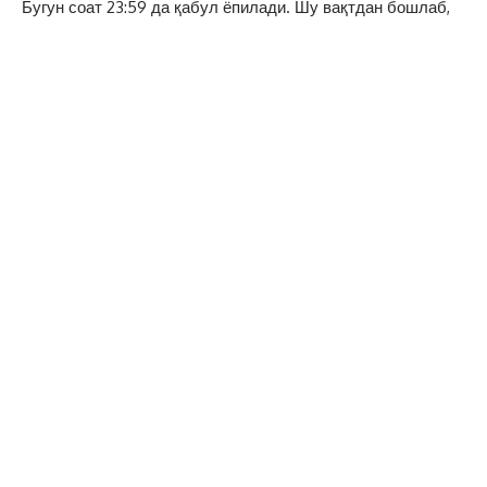
Бугун соат 23:59 да қабул ёпилади. Шу вақтдан бошлаб,
йўналиш танлаш, танланган йўналишларни бошқасига
ўзгартириш имкони бўлмайди.Олий таълим
муассасаларининг бакалавриат таълим йўналишларига
абитуриентларни рўйхатга олиш:
— Давлат тест марказининг my.dtm.uz сайти;
— Ягона интерактив давлат хизматлари портали
(my.gov.uz сайти) орқали онлайн амалга оширилмоқда.
#Абитуриент
ХЕШТЕГ:
Facebook