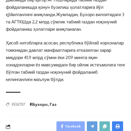
фойдаланишда қонун бузилиш ҳолатларига йўл
қўйилганлиги аниқланди.Жумладан, Бухоро вилоятидаги 3
та АГТКШда 2,2 млрд сўмлик табиий газдан ноқонуний
фойдаланиш ҳолатлари аниқланаган.
Ҳисоб-китобларга асосан, республика бўйлаб корхоналар
томонидан давлат манфаатларига етказилган зарар
миқдори 41,9 млрд сўмни ёки 209 мингга яқин
хонадонларни ёз мавсумидаги бир ойлик истеъмолига тенг
бўлган табиий газдан ноқонуний фойдаланиб
келинганлиги маълум бўлди.
#Бухоро
,
Газ
ХЕШТЕГ:
Facebook