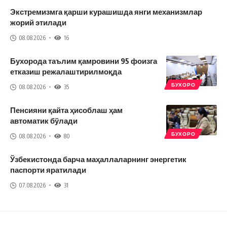
Экстремизмга қарши курашишда янги механизмлар
жорий этилади
08.08.2026
16
Бухорода таълим қамровини 95 фоизга
етказиш режалаштирилмоқда
БУХОРО
08.08.2026
35
Пенсияни қайта ҳисоблаш ҳам
автоматик бўлади
БУХОРО
08.08.2026
80
Ўзбекистонда барча маҳаллаларнинг энергетик
паспорти яратилади
07.08.2026
31