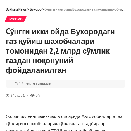
Bukhara News
>
Бухоро
>
Cўнгги икки ойда Бухородаги газ қуйиш шахобчалари томонидан 2,2 млрд сўмлик газдан ноқонуний фойдаланилган
БУХОРО
Cўнгги икки ойда Бухородаги
газ қуйиш шахобчалари
томонидан 2,2 млрд сўмлик
газдан ноқонуний
фойдаланилган
1 Дақиқада ўқилади
27.07.2022
247
Жорий йилнинг июнь-июль ойларида Автомобилларга газ
тўлдириш шохобчаларида ўтказилган тадбирлар
давомида бир қатор АГТКШларида табиий газдан