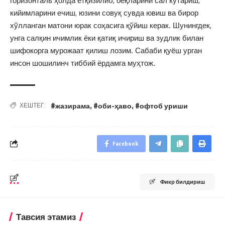
горизонталь ҳолда ётқизилиб, оёқларини сал кўтариш,
кийимларини ечиш, юзини совуқ сувда ювиш ва бирор
хўлланган матони юрак соҳасига қўйиш керак. Шунингдек,
унга салқин ичимлик ёки қатиқ ичириш ва зудлик билан
шифокорга мурожаат қилиш лозим. Сабаби қуёш урган
инсон шошилинч тиббий ёрдамга муҳтож.
#жазирама
,
#оби-ҳаво
,
#офтоб уриши
ХЕШТЕГ:
Facebook
Фикр билдириш
Тавсия этамиз