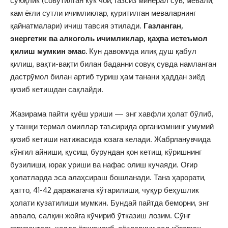
суюқлик (совутилган кўк чой, газсиз минерал сув, мевали,
кам ёғли сутли ичимликлар, қуритилган меваларнинг
қайнатмалари) ичиш тавсия этилади.
Газланган,
энергетик ва алкоголь ичимликлар, қаҳва истеъмол
қилиш мумкин эмас.
Кун давомида илиқ душ қабул
қилиш, вақти-вақти билан баданни совуқ сувда намланган
дастрўмол билан артиб туриш ҳам танани ҳаддан зиёд
қизиб кетишдан сақлайди.
Жазирама пайти қуёш уриши — энг хавфли ҳолат бўлиб,
у ташқи термал омиллар таъсирида организмнинг умумий
қизиб кетиши натижасида юзага келади. Жабрланувчида
кўнгил айниши, қусиш, бурундан қон кетиш, кўришнинг
бузилиши, юрак уриши ва нафас олиш кучаяди. Оғир
ҳолатларда эса алаҳсираш бошланади. Тана ҳарорати,
ҳатто, 41-42 даражагача кўтарилиши, чуқур беҳушлик
ҳолати кузатилиши мумкин. Бундай пайтда беморни, энг
аввало, салқин жойга кўчириб ўтказиш лозим. Сўнг