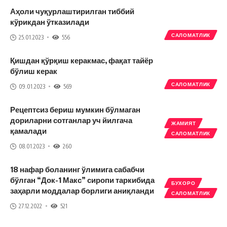
Аҳоли чуқурлаштирилган тиббий
кўрикдан ўтказилади
САЛОМАТЛИК
25.01.2023
556
Қишдан қўрқиш керакмас, фақат тайёр
бўлиш керак
САЛОМАТЛИК
09.01.2023
569
Рецептсиз бериш мумкин бўлмаган
дориларни сотганлар уч йилгача
ЖАМИЯТ
қамалади
САЛОМАТЛИК
08.01.2023
260
18 нафар боланинг ўлимига сабабчи
бўлган “Док-1 Макс” сиропи таркибида
БУХОРО
заҳарли моддалар борлиги аниқланди
САЛОМАТЛИК
27.12.2022
521