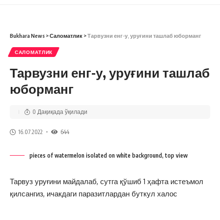
Bukhara News
>
Саломатлик
>
Тарвузни енг-у, уруғини ташлаб юборманг
САЛОМАТЛИК
Тарвузни енг-у, уруғини ташлаб
юборманг
0 Дақиқада ўқилади
16.07.2022
644
pieces of watermelon isolated on white background, top view
Тарвуз уруғини майдалаб, сутга қўшиб 1 ҳафта истеъмол
қилсангиз, ичакдаги паразитлардан буткул халос
бўлишингиз мумкин.