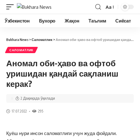
Aa
Ўзбекистон
Бухоро
Жаҳон
Таълим
Сиёсат
Bukhara News
>
Саломатлик
>
Аномал оби-ҳаво ва офтоб уришидан қандай сақланиш керак?
САЛОМАТЛИК
Аномал оби-ҳаво ва офтоб
уришидан қандай сақланиш
керак?
2 Дақиқада ўқилади
17.07.2022
295
Қуёш нури инсон саломатлиги учун жуда фойдали.