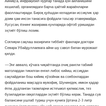
Айниқса, инфрақизил нурлар танада қон айланишини
яхшилаб, организмдаги барча ҳаётий жараёнларни
фаоллаштиради. Бироқ қуёшдан келадиган иссиқлик ҳар
доим ҳам инсон танасига фойдали таъсир этавермайди.
Хусусан, ёзнинг жазирама кунларида офтоб уришидан
эҳтиёт бўлиш лозим.
Соғлиқни сақлаш вазирлиги тиббиёт фанлари доктори
Севара Убайдуллаевага айни шу савол билан мурожаат
қилди.
—Энг аввало, кўчага чиқаётганда очиқ рангли табиий
матолардан тикилган енгил либос кийиш, иссиқдан
сақлайдиган бош кийим, кўзойнак ва соябонлардан
фойдаланиш мақсадга мувофиқ. Шунингдек, имкон қадар
ёғли, дудланган таомларни истеъмол қилмаслик, тез
бузиладиган овқатлардан эҳтиёт бўлиш керак. Танада сув
балансини ушлаб туриш учун кунига ўртача 2-3 литр