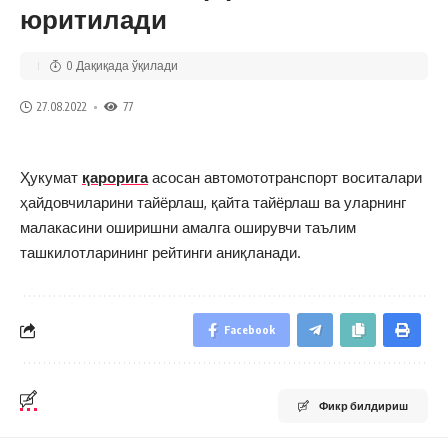
юритилади
0 Дақиқада ўқилади
27.08.2022
77
Ҳукумат
қарорига
асосан автомототранспорт воситалари
ҳайдовчиларини тайёрлаш, қайта тайёрлаш ва уларнинг
малакасини оширишни амалга оширувчи таълим
ташкилотларининг рейтинги аниқланади.
Facebook
Фикр билдириш