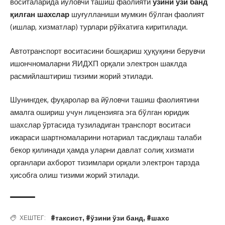
воситаларида йўловчи ташиш фаолияти
ўзини ўзи банд
қилган шахслар
шуғулланиши мумкин бўлган фаолият
(ишлар, хизматлар) турлари рўйхатига киритилади.
Автотранспорт воситасини бошқариш ҳуқуқини берувчи
ишончномаларни ЯИДХП орқали электрон шаклда
расмийлаштириш тизими жорий этилади.
Шунингдек, фуқаролар ва йўловчи ташиш фаолиятини
амалга ошириш учун лицензияга эга бўлган юридик
шахслар ўртасида тузиладиган транспорт воситаси
ижараси шартномаларини нотариал тасдиқлаш талаби
бекор қилинади ҳамда уларни давлат солиқ хизмати
органлари ахборот тизимлари орқали электрон тарзда
ҳисобга олиш тизими жорий этилади.
#таксист
,
#ўзини ўзи банд
,
#шахс
ХЕШТЕГ: