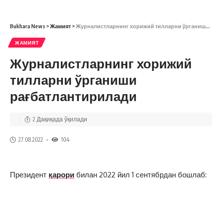
Bukhara News
>
Жамият
>
Журналистларнинг хорижий тилларни ўрганиши рағбатлантирилади
ЖАМИЯТ
Журналистларнинг хорижий
тилларни ўрганиши
рағбатлантирилади
2 Дақиқада ўқилади
27.08.2022
104
Президент
қарори
билан 2022 йил 1 сентябрдан бошлаб:
а) олий таълим муассасаларида журналистика
йўналиши бўйича таълим берадиган профессор-