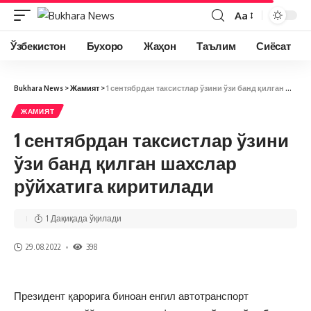
Aa
Ўзбекистон
Бухоро
Жаҳон
Таълим
Сиёсат
Bukhara News
>
Жамият
>
1 сентябрдан таксистлар ўзини ўзи банд қилган шахслар рўйхатига киритилади
ЖАМИЯТ
1 сентябрдан таксистлар ўзини
ўзи банд қилган шахслар
рўйхатига киритилади
1 Дақиқада ўқилади
29.08.2022
398
Президент қарорига биноан енгил автотранспорт