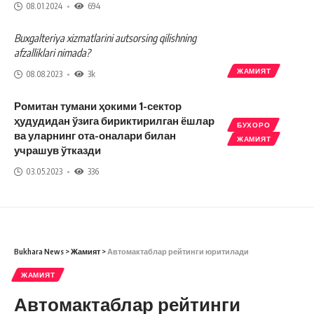
08.01.2024
694
Buxgalteriya xizmatlarini autsorsing qilishning
afzalliklari nimada?
ЖАМИЯТ
08.08.2023
3k
Ромитан тумани ҳокими 1-сектор
ҳудудидан ўзига бириктирилган ёшлар
БУХОРО
ва уларнинг ота-оналари билан
ЖАМИЯТ
учрашув ўтказди
03.05.2023
336
Bukhara News
>
Жамият
>
Автомактаблар рейтинги юритилади
ЖАМИЯТ
Автомактаблар рейтинги