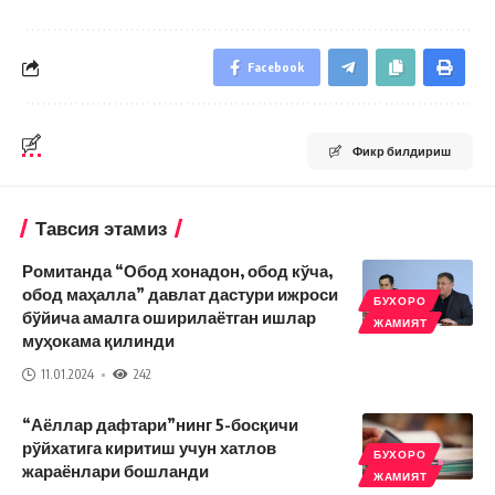
Facebook
Фикр билдириш
Тавсия этамиз
Ромитанда “Обод хонадон, обод кўча,
обод маҳалла” давлат дастури ижроси
БУХОРО
бўйича амалга оширилаётган ишлар
ЖАМИЯТ
муҳокама қилинди
11.01.2024
242
“Аёллар дафтари”нинг 5-босқичи
рўйхатига киритиш учун хатлов
БУХОРО
жараёнлари бошланди
ЖАМИЯТ