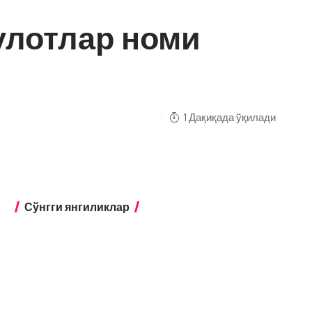
улотлар номи
1 Дақиқада ўқилади
Сўнгги янгиликлар
Экстремизмга қарши курашишда
янги механизмлар жорий этилади
Бухоро
Бухорода таълим қамровини 95