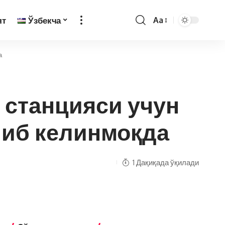
ят
Ўзбекча
Aa
а
 станцияси учун
либ келинмоқда
1 Дақиқада ўқилади