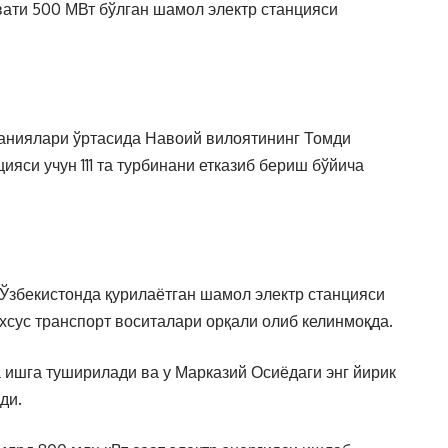
ати 500 МВт бўлган шамол электр станцияси
аниялари ўртасида Навоий вилоятининг Томди
ияси учун 111 та турбинани етказиб бериш бўйича
Ўзбекистонда қурилаётган шамол электр станцияси
хсус транспорт воситалари орқали олиб келинмоқда.
а ишга туширилади ва у Марказий Осиёдаги энг йирик
ди.