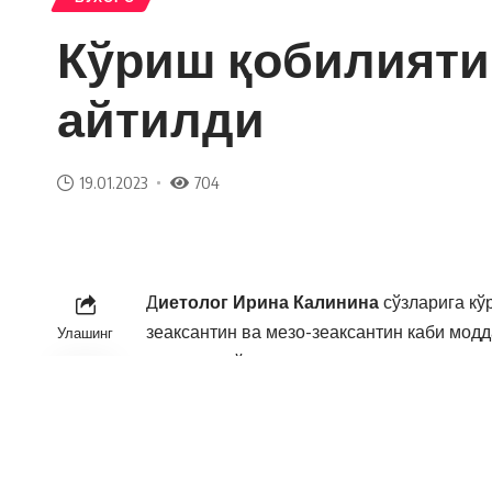
Кўриш қобилияти
айтилди
19.01.2023
704
Д
иетолог Ирина Калинина
сўзларига кў
зеаксантин ва мезо-зеаксантин каби мод
Улашинг
чиқарилмайди, лекин писта, петрушка ва 
«Лутеин ва зеаксантин исмалоқ, болгар қа
яшил нўхат, писта ва қовоқда ҳам кўп», 