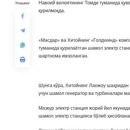
Навоий вилоятининг Томди туманида қувв
Улашинг
қурилмоқда.
«Масдар» ва Хитойнинг «Голдwинд» комп
туманида қурилаётган шамол электр станц
шартнома имзоланган.
Шунга кўра, Хитойнинг Ланжоу шаҳридан 
учун шамол генератор ва турбиналари ма
Мазкур электр станция жорий йил якунид
шамол электр станцияси бўлиб ҳисоблана