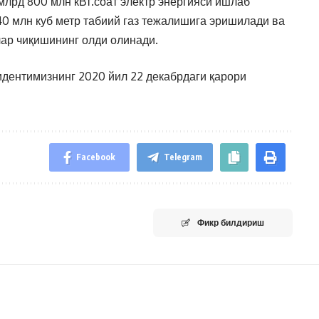
 млрд 800 млн кВт.соат электр энергияси ишлаб
40 млн куб метр табиий газ тежалишига эришилади ва
лар чиқишининг олди олинади.
идентимизнинг 2020 йил 22 декабрдаги қарори
Facebook
Telegram
Фикр билдириш