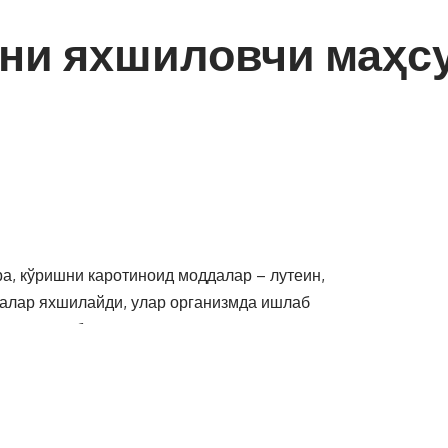
ни яхшиловчи маҳс
ра, кўришни каротиноид моддалар – лутеин,
далар яхшилайди, улар организмда ишлаб
исмалоқ каби озиқ-овқатларда мавжуд.
лампири, райҳон, петрушка ва аругулада энг кўп. Улар
— дейди мутахассис.