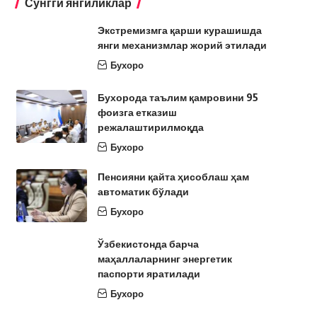
Сўнгги янгиликлар
Экстремизмга қарши курашишда
янги механизмлар жорий этилади
Бухоро
Бухорода таълим қамровини 95
фоизга етказиш
режалаштирилмоқда
Бухоро
Пенсияни қайта ҳисоблаш ҳам
автоматик бўлади
Бухоро
Ўзбекистонда барча
маҳаллаларнинг энергетик
паспорти яратилади
Бухоро