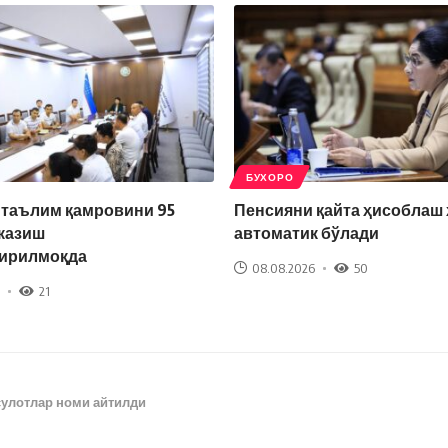
БУХОРО
 таълим қамровини 95
Пенсияни қайта ҳисоблаш
казиш
автоматик бўлади
ирилмоқда
08.08.2026
50
21
улотлар номи айтилди