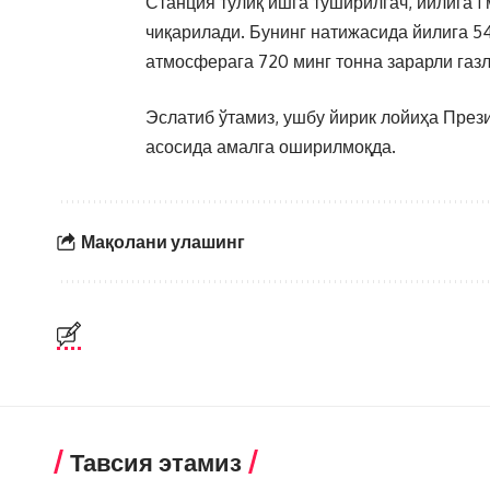
Станция тўлиқ ишга туширилгач, йилига 1
чиқарилади. Бунинг натижасида йилига 5
атмосферага 720 минг тонна зарарли газ
Эслатиб ўтамиз, ушбу йирик лойиҳа През
асосида амалга оширилмоқда.
Мақолани улашинг
Тавсия этамиз