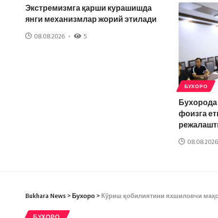
Экстремизмга қарши курашишда
янги механизмлар жорий этилади
08.08.2026
5
БУХОРО
Бухорода
фоизга ет
режалашт
08.08.2026
Bukhara News
>
Бухоро
>
Кўриш қобилиятини яхшиловчи маҳс
БУХОРО