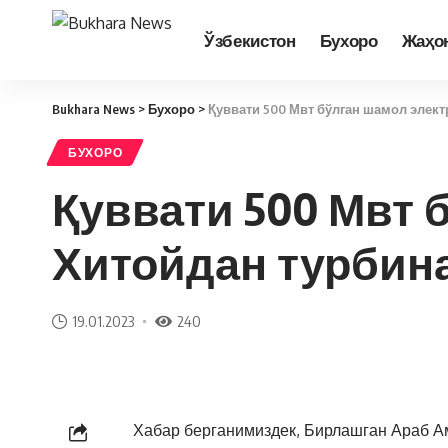
Ўзбекистон
Бухоро
Жаҳо
Bukhara News
>
Бухоро
>
Қуввати 500 Мвт бўлган шамол элект
БУХОРО
Қуввати 500 Мвт 
Хитойдан турбина
19.01.2023
240
Хабар берганимиздек, Бирлашган Араб А