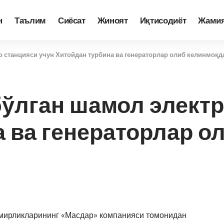
н
Таълим
Сиёсат
Жиноят
Иқтисодиёт
Жами
р станцияси учун Хитойдан турбина ва генераторлар олиб келинмоқд
бўлган шамол электр
 ва генераторлар о
мирликларининг «Масдар» компанияси томонидан