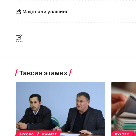
Мақолани улашинг
Тавсия этамиз
БУХОРО
ЖАМИЯТ
БУХОРО