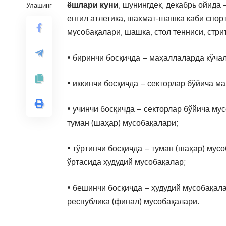
ёшлари куни
, шунингдек, декабрь ойида –
Улашинг
енгил атлетика, шахмат-шашка каби спор
мусобақалари, шашка, стол тенниси, стри
• биринчи босқичда – маҳаллаларда кўча
• иккинчи босқичда – секторлар бўйича 
• учинчи босқичда – секторлар бўйича м
туман (шаҳар) мусобақалари;
• тўртинчи босқичда – туман (шаҳар) му
ўртасида ҳудудий мусобақалар;
• бешинчи босқичда – ҳудудий мусобақал
республика (финал) мусобақалари.