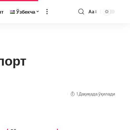
ят
Ўзбекча
Aa
порт
1 Дақиқада ўқилади