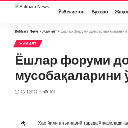
Ўзбекистон
Бухоро
Жаҳо
Bukhara News
>
Жамият
>
Ёшлар форуми доирасида оммавий 
ЖАМИЯТ
Ёшлар форуми до
мусобақаларини 
26.11.2022
101
Ҳар йили анъанавий тарзда ўтказиладига