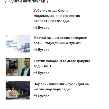
Сўнгги янгиликлар
Ўзбекистонда барча
маҳаллаларнинг энергетик
паспорти яратилади
Бухоро
Мактаб ва шифохона ерларини
сотиш тақиқланиши мумкин
Бухоро
«Уятли хонадон» тамғаси қонунга
зид — ХДП
Бухоро
Чорвачиликка янги субсидия ва
имтиёзлар берилади
Бухоро