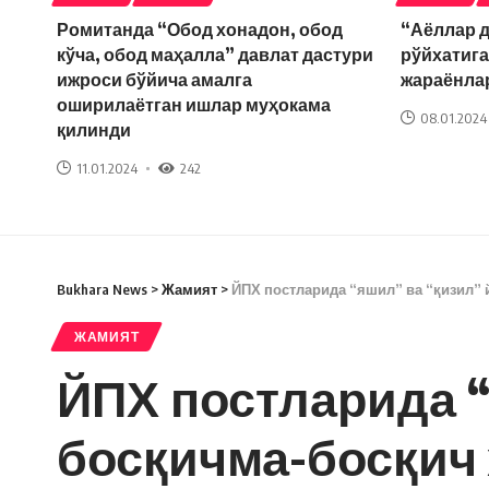
Ромитанда “Обод хонадон, обод
“Аёллар 
кўча, обод маҳалла” давлат дастури
рўйхатига
ижроси бўйича амалга
жараёнла
оширилаётган ишлар муҳокама
08.01.2024
қилинди
11.01.2024
242
Bukhara News
>
Жамият
>
ЙПХ постларида “яшил” ва “қизил”
ЖАМИЯТ
ЙПХ постларида “
босқичма-босқич