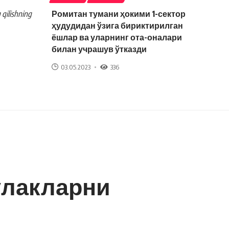
 qilishning
Ромитан тумани ҳокими 1-сектор
ҳудудидан ўзига бириктирилган
ёшлар ва уларнинг ота-оналари
билан учрашув ўтказди
03.05.2023
336
ўлакларни