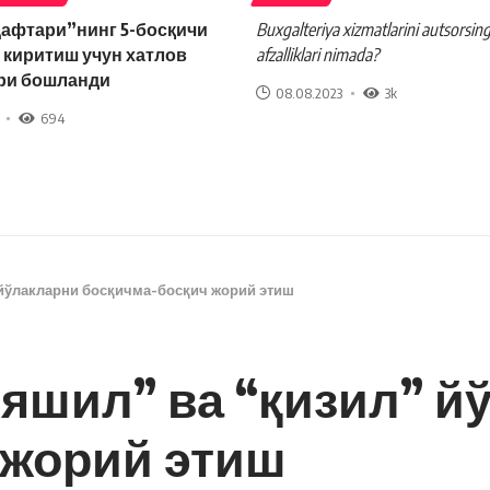
дафтари”нинг 5-босқичи
Buxgalteriya xizmatlarini autsorsing
 киритиш учун хатлов
afzalliklari nimada?
ри бошланди
08.08.2023
3k
694
 йўлакларни босқичма-босқич жорий этиш
яшил” ва “қизил” й
 жорий этиш