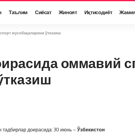
н
Таълим
Сиёсат
Жиноят
Иқтисодиёт
Жами
спорт мусобақаларини ўтказиш
ирасида оммавий с
ўтказиш
н тадбирлар доирасида: 30 июнь –
Ўзбекистон