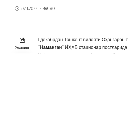
26.11.2022
80
1 декабрдан Тошкент вилояти Оҳангарон т
“
Наманган
” ЙҲХБ стационар постларида 
Улашинг
Кейинчалик тизим республиканинг бошқа 
этилади.