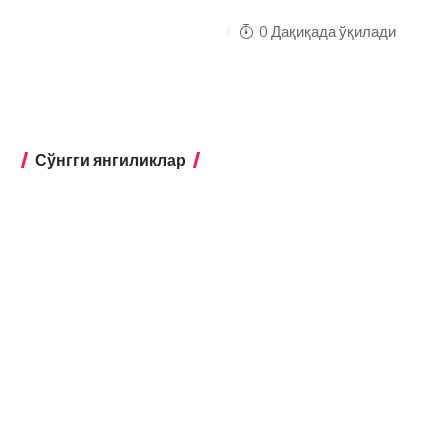
0 Дақиқада ўқилади
Сўнгги янгиликлар
Ўзбекистонда барча
маҳаллаларнинг энергетик
паспорти яратилади
Бухоро
Мактаб ва шифохона ерларини
сотиш тақиқланиши мумкин
Бухоро
«Уятли хонадон» тамғаси қонунга
зид — ХДП