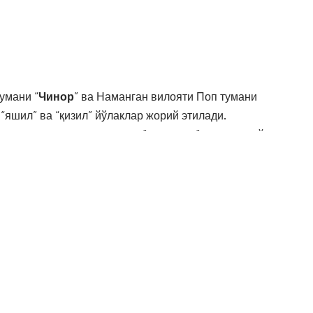
умани “
Чинор
” ва Наманган вилояти Поп тумани
“яшил” ва “қизил” йўлаклар жорий этилади.
стационар постларида ҳам босқичма-босқич жорий