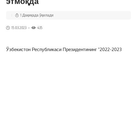
этмоқда
1 Дақиқада ўқилади
15.03.2023
435
Ўзбекистон Республикаси Президентининг “2022-2023
йилларда маҳаллалар инфратузилмасини янада яхшилаш
бўйича қўшимча чора-тадбирлар тўғрисида”ги ПҚ-408-
сонли қарорига асосан Ромитан туманида узоқ йиллар
давомида ўз ечимини кутиб ётган муаммолар бартараф
этилмоқда.
Жумладан, қарорга асосан тумандаги “Зарафшон”
маҳалла фуқаролар йиғинининг ички кўчалари ҳам
ободонлаштирилиши керак эди. Аҳолининг талабига кўра
энг ўткир масала йўлларни замон талабига мослаштириш
масаласи бўлди.