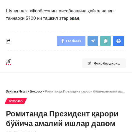
Шунингдек, «Форбес»нинг ҳисоблашича ҳайкалчанинг
таннархи $700 ни ташкил этар
экан
.
Facebook
Фикр билдириш
Bukhara News
>
Бухоро
>
Ромитанда Президент қарори бўйича амалий ишлар давом этмоқда
БУХОРО
Ромитанда Президент қарори
бўйича амалий ишлар давом