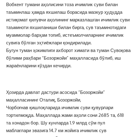
Вобкент тумани аҳолисини тоза ичимлик суви билан
таъминлаш ҳамда яхшилаш борасида мазкур ҳудудда
истиқомат қилувчи аҳолининг марказлашган ичимлик суви
таъминоти яхшиланиши билан бирга, сув таъминотидаги
муаммолар барҳам топиб, истеъмолчиларнинг ичимлик
сувига бўлган эҳтиёжлари қондирилади.
Бугун туман ҳокимлиги ахборот химати ва туман Сувоқова
бўлими раҳбари “Бозоржойи” маҳалласида бўлиб, иш
жараёнларини кўздан кечирди.
Ҳозирда давлат дастури асосида “Бозоржойи”
маҳалласининг Оталиқ, Бозоржойи,
Чорбоғнав қишлоқларида ичимлик суви қувурлари
тортилмоқда. Маҳаллада жами аҳоли сони 2685 та, 618
та хонадон бор. Шу кунларда 1.9 млрд сўм пул
маблағлари эвазига 14.7 км жойига ичимлик сув