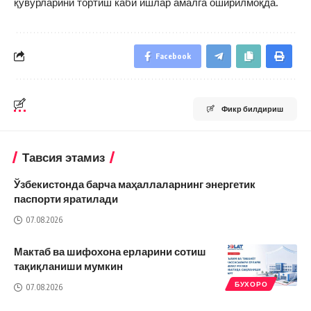
қувурларини тортиш каби ишлар амалга оширилмоқда.
Facebook
Фикр билдириш
Тавсия этамиз
Ўзбекистонда барча маҳаллаларнинг энергетик
паспорти яратилади
07.08.2026
Мактаб ва шифохона ерларини сотиш
тақиқланиши мумкин
БУХОРО
07.08.2026