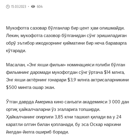
15.03.2023
604
Мукофотга сазовар бўлганлар бир цент ҳам олишмайди.
Лекин, мукофотга сазовор бўлганидан сўнг эришиладиган
обрў эътибор ижодкорнинг қийматини бир неча бараварга
кўтаради.
Масалан, «Энг яхши фильм» номинацияси ғолиби бўлган
фильмнинг даромади мукофотдан сўнг ўртача $14 млнга,
Энг яхши актёрнинг гонарари $3,9 млнга актрисаларникини
$500 мингга ошар экан.
Ўтган даврда Америка кино санъати академияси 3 000 дан
ортиқ ҳайкалчаларни ўз эгаларига топширди.
Ҳайкалчанинг оғирлиги 3,85 кгни ташкил қилади ва у 24
каратли олтин билан қопланади, бу эса Оскар нархини
йилдан-йилга ошириб боради.