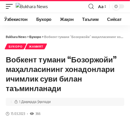
Aa
Ўзбекистон
Бухоро
Жаҳон
Таълим
Сиёсат
Bukhara News
>
Бухоро
>
Вобкент тумани “Бозоржойи” маҳалласининг хонадонлари ичимлик суви билан таъминланади
БУХОРО
ЖАМИЯТ
Вобкент тумани “Бозоржойи”
маҳалласининг хонадонлари
ичимлик суви билан
таъминланади
1 Дақиқада ўқилади
15.03.2023
366