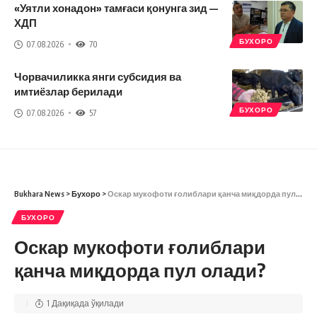
«Уятли хонадон» тамғаси қонунга зид —
ХДП
БУХОРО
07.08.2026
70
Чорвачиликка янги субсидия ва
имтиёзлар берилади
БУХОРО
07.08.2026
57
Bukhara News
>
Бухоро
>
Оскар мукофоти ғолиблари қанча миқдорда пул олади?
БУХОРО
Оскар мукофоти ғолиблари
қанча миқдорда пул олади?
1 Дақиқада ўқилади