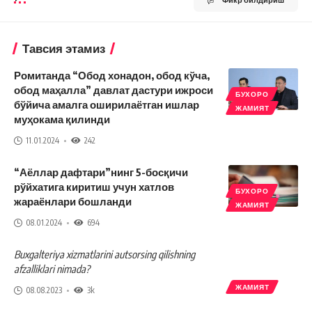
Тавсия этамиз
Ромитанда “Обод хонадон, обод кўча,
обод маҳалла” давлат дастури ижроси
БУХОРО
бўйича амалга оширилаётган ишлар
ЖАМИЯТ
муҳокама қилинди
11.01.2024
242
“Аёллар дафтари”нинг 5-босқичи
рўйхатига киритиш учун хатлов
БУХОРО
жараёнлари бошланди
ЖАМИЯТ
08.01.2024
694
Buxgalteriya xizmatlarini autsorsing qilishning
afzalliklari nimada?
ЖАМИЯТ
08.08.2023
3k