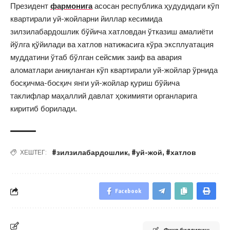
Президент
фармонига
асосан республика ҳудудидаги кўп
квартирали уй-жойларни йиллар кесимида
зилзилабардошлик бўйича хатловдан ўтказиш амалиёти
йўлга қўйилади ва хатлов натижасига кўра эксплуатация
муддатини ўтаб бўлган сейсмик заиф ва авария
аломатлари аниқланган кўп квартирали уй-жойлар ўрнида
босқичма-босқич янги уй-жойлар қуриш бўйича
таклифлар маҳаллий давлат ҳокимияти органларига
киритиб борилади.
#зилзилабардошлик
,
#уй-жой
,
#хатлов
ХЕШТЕГ:
Facebook
Фикр билдириш