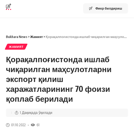
Фикр билдириш
Bukhara News
>
Жамият
>
Қорақалпоғистонда ишлаб чиқарилган маҳсулотларни экспорт қилиш харажатларининг 70 фоизи қоплаб берилади
ЖАМИЯТ
Қорақалпоғистонда ишлаб
чиқарилган маҳсулотларни
экспорт қилиш
харажатларининг 70 фоизи
қоплаб берилади
1 Дақиқада ўқилади
01.10.2022
61