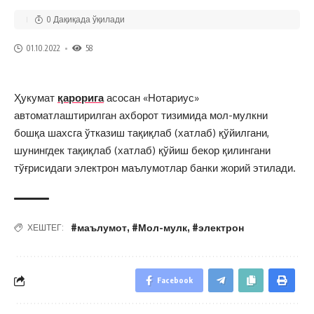
0 Дақиқада ўқилади
01.10.2022
58
Ҳукумат
қарорига
асосан «Нотариус»
автоматлаштирилган ахборот тизимида мол-мулкни
бошқа шахсга ўтказиш тақиқлаб (хатлаб) қўйилгани,
шунингдек тақиқлаб (хатлаб) қўйиш бекор қилингани
тўғрисидаги электрон маълумотлар банки жорий этилади.
#маълумот
,
#Мол-мулк
,
#электрон
ХЕШТЕГ:
Facebook