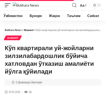
Aa
Ўзбекистон
Бухоро
Жаҳон
Таълим
Сиёсат
Bukhara News
>
Жамият
>
Кўп квартирали уй-жойларни зилзилабардошлик бўйича хатловдан ўтказиш амалиёти йўлга қўйилади
ЖАМИЯТ
Кўп квартирали уй-жойларни
зилзилабардошлик бўйича
хатловдан ўтказиш амалиёти
йўлга қўйилади
0 Дақиқада ўқилади
01.10.2022
64