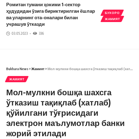
Ромитан тумани ҳокими 1-сектор
ҳудудидан ўзига бириктирилган ёшлар
БУХОРО
ва уларнинг ота-оналари билан
ЖАМИЯТ
учрашув ўтказди
03.05.2023
336
Bukhara News
>
Жамият
>
Мол-мулкни бошқа шахсга ўтказиш тақиқлаб (хатлаб) қўйилгани тўғрисидаги электрон маълумотлар банки жорий этилади
ЖАМИЯТ
Мол-мулкни бошқа шахсга
ўтказиш тақиқлаб (хатлаб)
қўйилгани тўғрисидаги
электрон маълумотлар банки
жорий этилади