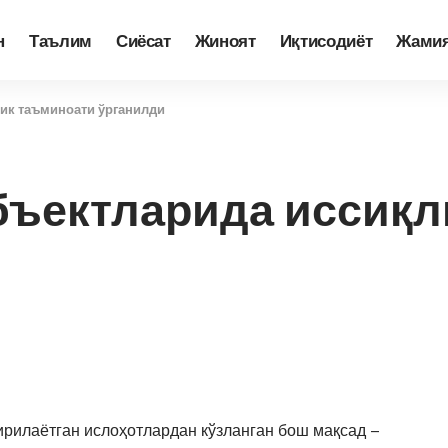
н
Таълим
Сиёсат
Жиноят
Иқтисодиёт
Жами
ик таъминоати ўрганилди
бъектларида иссиқл
рилаётган ислоҳотлардан кўзланган бош мақсад –