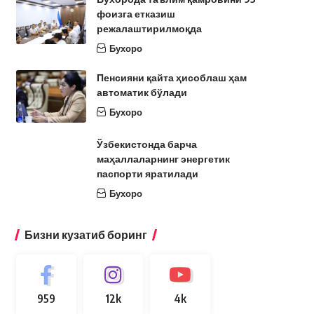
фоизга етказиш
режалаштирилмоқда
Бухоро
Пенсияни қайта ҳисоблаш ҳам
автоматик бўлади
Бухоро
Ўзбекистонда барча
маҳаллаларнинг энергетик
паспорти яратилади
Бухоро
Бизни кузатиб боринг
959
12k
4k