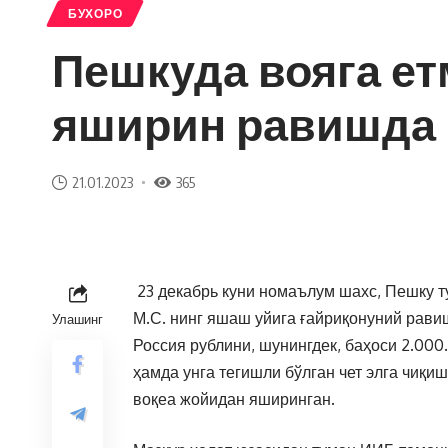
БУХОРО
Пешкуда вояга ет
яширин равишда 
21.01.2023
365
23 декабрь куни номаълум шахс, Пешку т
М.С. нинг яшаш уйига ғайриқонуний рави
Улашинг
Россия рублини, шунингдек, баҳоси 2.00
ҳамда унга тегишли бўлган чет элга чиқ
воқеа жойидан яширинган.