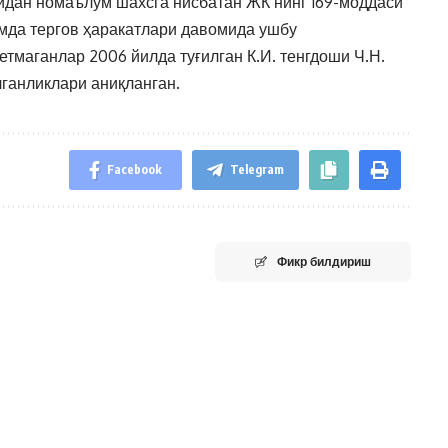
идан номаълум шахсга нисбатан ЖК нинг 169-моддаси
амда тергов ҳаракатлари давомида ушбу
тмаганлар 2006 йилда туғилган К.И. тенгдоши Ч.Н.
лганликлари аниқланган.
Facebook
Telegram
Фикр билдириш