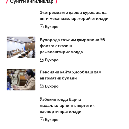
Сўнгги янгиликлар
Экстремизмга қарши курашишда
янги механизмлар жорий этилади
Бухоро
Бухорода таълим қамровини 95
фоизга етказиш
режалаштирилмоқда
Бухоро
Пенсияни қайта ҳисоблаш ҳам
автоматик бўлади
Бухоро
Ўзбекистонда барча
маҳаллаларнинг энергетик
паспорти яратилади
Бухоро