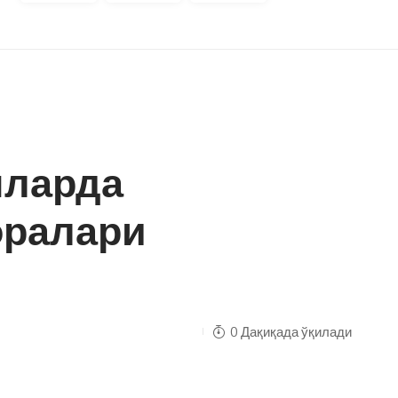
шларда
оралари
0 Дақиқада ўқилади