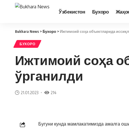
Ўзбекистон
Бухоро
Жаҳо
Bukhara News
>
Бухоро
>
Ижтимоий соҳа объектларида иссиқл
БУХОРО
Ижтимоий соҳа о
ўрганилди
21.01.2023
214
Бугуни кунда мамлакатимизда амалга оши