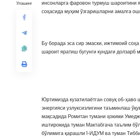
инсонларга фаровон турмуш шароитини яр
Улашинг
соҳасида муҳим ўзгаришларни амалга ош
Бу борада эса сир эмаски, ижтимоий соҳ
шароит яратиш бугунги кундаги долзарб 
Юртимизда кузатилаётган совуқ об-ҳаво 
энергияси узлуксизлигини таъминлаш ўқу
мақсадида Ромитан тумани ҳокими Умедж
иштирокида туман Мактабгача таълим бў
бўлимига қарашли 1-ИДУМ ва туман Тибб