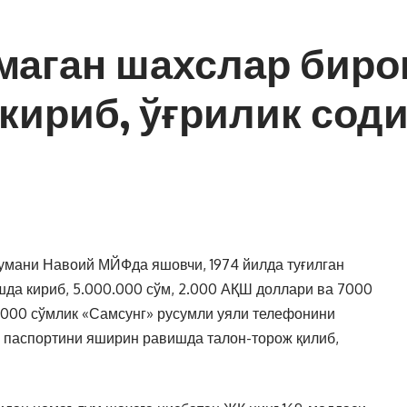
маган шахслар биро
кириб, ўғрилик сод
умани Навоий МЙФда яшовчи, 1974 йилда туғилган
шда кириб, 5.000.000 сўм, 2.000 АҚШ доллари ва 7000
0.000 сўмлик «Самсунг» русумли уяли телефонини
иш паспортини яширин равишда талон-торож қилиб,