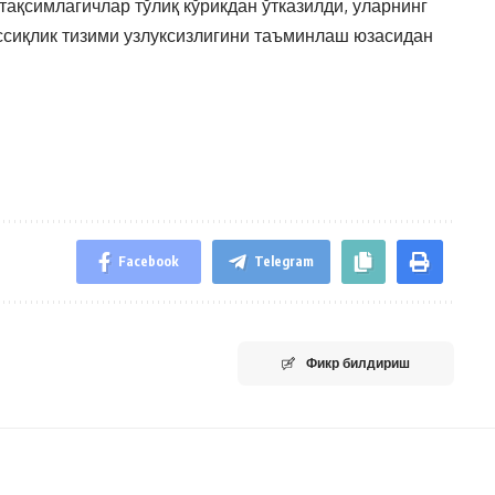
 тақсимлагичлар тўлиқ кўрикдан ўтказилди, уларнинг
иссиқлик тизими узлуксизлигини таъминлаш юзасидан
Facebook
Telegram
Фикр билдириш