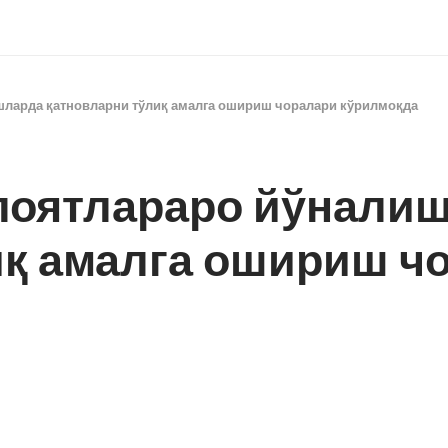
ларда қатновларни тўлиқ амалга ошириш чоралари кўрилмоқда
лоятлараро йўнали
иқ амалга ошириш ч