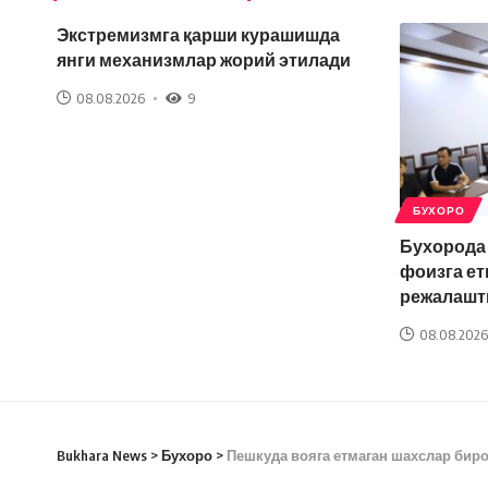
Экстремизмга қарши курашишда
янги механизмлар жорий этилади
08.08.2026
9
БУХОРО
Бухорода
фоизга ет
режалашт
08.08.2026
Bukhara News
>
Бухоро
>
Пешкуда вояга етмаган шахслар биро