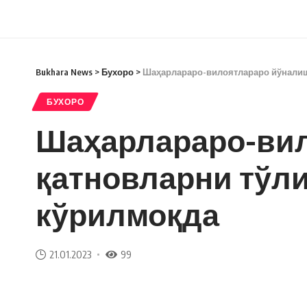
Bukhara News
>
Бухоро
>
Шаҳарлараро-вилоятлараро йўналиш
БУХОРО
Шаҳарлараро-ви
қатновларни тўл
кўрилмоқда
21.01.2023
99