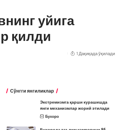
внинг уйига
ир қилди
1 Дақиқада ўқилади
Сўнгги янгиликлар
Экстремизмга қарши курашишда
янги механизмлар жорий этилади
Бухоро
Бухорода таълим қамровини 95