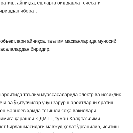
атиш, айниқса, ёшларга оид давлат сиёсати
иришдан иборат.
а объектлари айниқса, таълим масканларида муносиб
масалалардан биридир.
шароитида таълим муассасаларида электр ва иссиқлик
вчи ва ўқитувчилар учун зарур шароитларни яратиш
он Барноев ҳамда тегишли соҳа вакиллари
лимига қарашли 3-ДМТТ, туман Халқ таълими
иёт бирлашмасидаги мавжуд ҳолат ўрганилиб, иситиш