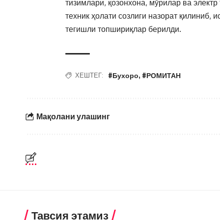
тизимлари, қозонхона, мўрилар ва электр
техник ҳолати созлиги назорат қилиниб, 
тегишли топшириқлар берилди.
#Бухоро
,
#РОМИТАН
ХЕШТЕГ:
Мақолани улашинг
Тавсия этамиз