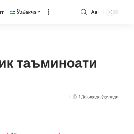
ят
Ўзбекча
Aa
ик таъминоати
1 Дақиқада ўқилади