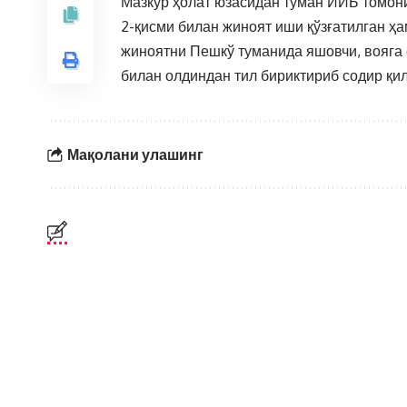
Мазкур ҳолат юзасидан туман ИИБ томон
2-қисми билан жиноят иши қўзғатилган ҳ
жиноятни Пешкў туманида яшовчи, вояга е
билан олдиндан тил бириктириб содир қи
Мақолани улашинг