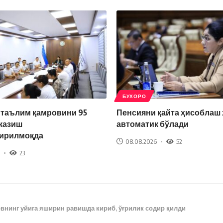
БУХОРО
 таълим қамровини 95
Пенсияни қайта ҳисоблаш
казиш
автоматик бўлади
ирилмоқда
08.08.2026
52
23
внинг уйига яширин равишда кириб, ўғрилик содир қилди