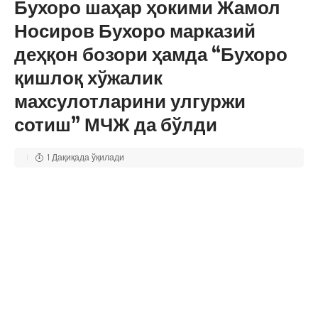
Бухоро шаҳар ҳокими Жамол
Носиров Бухоро марказий
деҳқон бозори ҳамда “Бухоро
қишлоқ хўжалик
махсулотларини улгуржи
сотиш” МЧЖ да бўлди
1 Дақиқада ўқилади
23.12.2023
462
Бугун Бухоро шаҳар ҳокими Жамол Носиров Бухоро
марказий деҳқон бозори ҳамда “Бухоро қишлоқ хўжалик
махсулотларини улгуржи сотиш” МЧЖ да бўлиб,
бозорларда аҳолини озиқ-овқат маҳсулотлари билан
узлуксиз таъминлаш, нарх-наво барқарорлигига эришиш