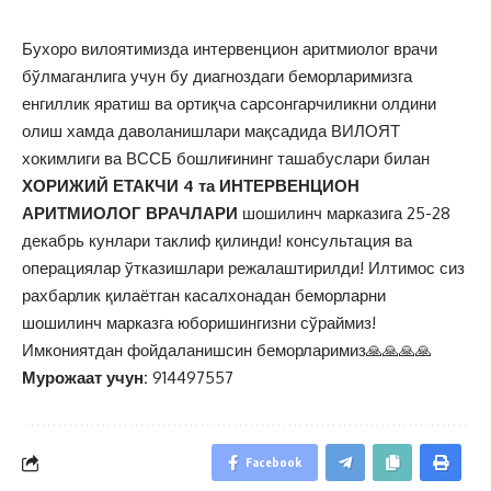
Бухоро вилоятимизда интервенцион аритмиолог врачи
бўлмаганлига учун бу диагноздаги беморларимизга
енгиллик яратиш ва ортиқча сарсонгарчиликни олдини
олиш хамда даволанишлари мақсадида ВИЛОЯТ
хокимлиги ва ВССБ бошлиғининг ташабуслари билан
ХОРИЖИЙ ЕТАКЧИ 4 та ИНТЕРВЕНЦИОН
АРИТМИОЛОГ ВРАЧЛАРИ
шошилинч марказига 25-28
декабрь кунлари таклиф қилинди! консультация ва
операциялар ўтказишлари режалаштирилди! Илтимос сиз
рахбарлик қилаётган касалхонадан беморларни
шошилинч марказга юборишингизни сўраймиз!
Имкониятдан фойдаланишсин беморларимиз🙏🙏🙏🙏
Мурожаат учун:
914497557
Facebook