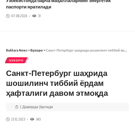
Ўзбекистонда барча маҳаллаларнинг энергетик
паспорти яратилади
07.08.2026
31
Bukhara News
>
Бухоро
>
Санкт-Петербург шаҳрида шошилинч тиббий ёрдам ҳафталиги давом этмоқда
БУХОРО
Санкт-Петербург шаҳрида
шошилинч тиббий ёрдам
ҳафталиги давом этмоқда
2 Дақиқада ўқилади
23.12.2023
345