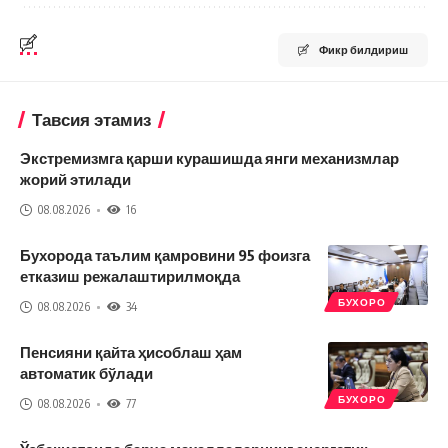
Фикр билдириш
Тавсия этамиз
Экстремизмга қарши курашишда янги механизмлар
жорий этилади
08.08.2026
16
Бухорода таълим қамровини 95 фоизга
етказиш режалаштирилмоқда
БУХОРО
08.08.2026
34
Пенсияни қайта ҳисоблаш ҳам
автоматик бўлади
БУХОРО
08.08.2026
77