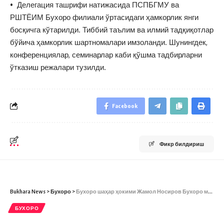
• Делегация ташрифи натижасида ПСПБГМУ ва
РШТЁИМ Бухоро филиали ўртасидаги ҳамкорлик янги
босқичга кўтарилди. Тиббий таълим ва илмий тадқиқотлар
бўйича ҳамкорлик шартномалари имзоланди. Шунингдек,
конференциялар, семинарлар каби қўшма тадбирларни
ўтказиш режалари тузилди.
Facebook
Фикр билдириш
Bukhara News
>
Бухоро
>
Бухоро шаҳар ҳокими Жамол Носиров Бухоро марказий деҳқон бозори ҳамда “Бухоро қишлоқ хўжалик махсулотларини улгуржи сотиш” МЧЖ да бўлди
БУХОРО