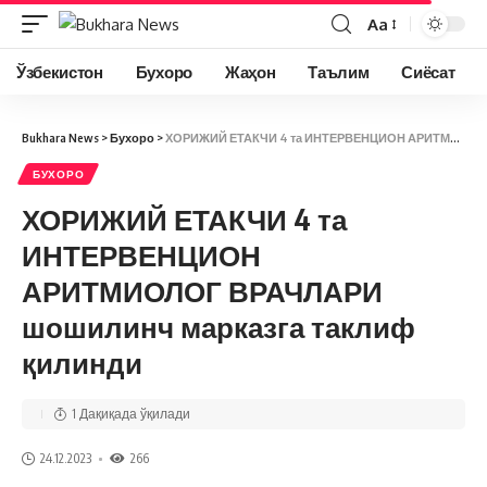
Aa
Ўзбекистон
Бухоро
Жаҳон
Таълим
Сиёсат
Bukhara News
>
Бухоро
>
ХОРИЖИЙ ЕТАКЧИ 4 та ИНТЕРВЕНЦИОН АРИТМИОЛОГ ВРАЧЛАРИ шошилинч марказга таклиф қилинди
БУХОРО
ХОРИЖИЙ ЕТАКЧИ 4 та
ИНТЕРВЕНЦИОН
АРИТМИОЛОГ ВРАЧЛАРИ
шошилинч марказга таклиф
қилинди
1 Дақиқада ўқилади
24.12.2023
266