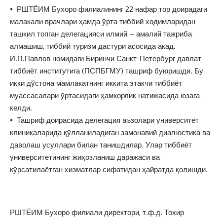
• РШТЁИМ Бухоро филиалининг 22 нафар тор доирадаги
малакали врачлари ҳамда ўрта тиббий ходимларидан
ташкил топган делегацияси илмий – амалий тажриба
алмашиш, тиббий туризм дастури асосида акад.
И.П.Павлов номидаги Биринчи Санкт-Петербург давлат
тиббиёт институтига (ПСПБГМУ) ташриф буюришди. Бу
икки дўстона мамлакатнинг иккита этакчи тиббиёт
муассасалари ўртасидаги ҳамкорлик натижасида юзага
келди.
• Ташриф доирасида делегация аъзолари университет
клиникаларида қўлланиладиган замонавий диагностика ва
даволаш усуллари билан танишдилар. Улар тиббиёт
университетининг жиҳозланиш даражаси ва
кўрсатилаётган хизматлар сифатидан ҳайратда қолишди.
РШТЁИМ Бухоро филиали директори, т.ф.д. Тохир