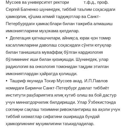
Мусоев ва университет ректори т.ф.д., проф.
Сергей Багненко шунингдек, тиббий таълим соҳасидаги
ҳамкорлик, қўшма илмий тадқиқотлар ва Санкт-
Петербургдаги ҳамкасблари билан тажриба алмашиш
имкониятларини муҳокама қилдилар.
• Делегация қатнашчилари, айниқса, юрак-қон томир
касалликларини даволаш соҳасидаги сўнгги ютуқлар
билан танишишга муваффақ бўлган кардиология
бўлимининг иши билан қизиқишди. Шунингдек, улар
радиология ва онкология томонидан тақдим этилган
имкониятлардан ҳайратда қолишди.
• Ташриф якунида Тохир Мусоев акад. И.П.Павлов
номидаги Биринчи Санкт-Петербург давлат тиббиёт
институти раҳбариятига илиқ кутиб олиш ва бой дастур
учун миннатдорчилик билдиришди. Улар Ўзбекистонда
соғлиқни сақлаш тизимини ривожлантириш ва аҳоли учун
тиббий хизматлар сифатини оширишда бундай
ҳамкорликнинг муҳимлигини таъкидладилар.