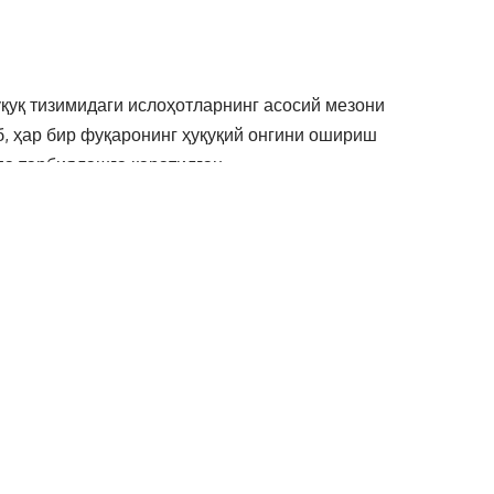
қуқ тизимидаги ислоҳотларнинг асосий мезони
, ҳар бир фуқаронинг ҳуқуқий онгини ошириш
да тарбиялашга қаратилган.
урилиш мақсадлари учун ажратилмаган ер
чун зарур рухсатнома олмасдан ёки архитектура ва
ддий бузган ҳолда қурилган уй-жой, бошқа бино,
ик билан қурилган иморат ҳисобланади.
сида ҳуқуқлари бузилган шахснинг ёки тегишли
 иморат суднинг қарорига биноан иморатни қурган
иб ташланиши лозим.
 21.02.2022 йилдаги