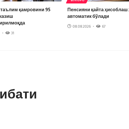
БУХОРО
 таълим қамровини 95
Пенсияни қайта ҳисоблаш
казиш
автоматик бўлади
ирилмоқда
08.08.2026
67
31
ибати