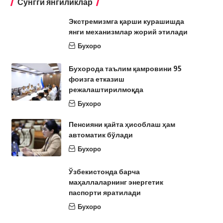
Сўнгги янгиликлар
Экстремизмга қарши курашишда
янги механизмлар жорий этилади
Бухоро
Бухорода таълим қамровини 95
фоизга етказиш
режалаштирилмоқда
Бухоро
Пенсияни қайта ҳисоблаш ҳам
автоматик бўлади
Бухоро
Ўзбекистонда барча
маҳаллаларнинг энергетик
паспорти яратилади
Бухоро