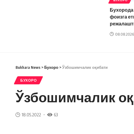
БУХОРО
Бухорода
фоизга ет
режалашт
08.08.2026
Bukhara News
>
Бухоро
>
Ўзбошимчалик оқибати
БУХОРО
Ўзбошимчалик оқ
18.05.2022
63