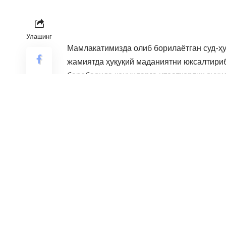
Улашинг
Мамлакатимизда олиб борилаётган суд-ҳу
жамиятда ҳуқуқий маданиятни юксалтириб
баробарида қонунларга итоаткорлик руҳи
Қонунчиликда белгиланган тартибда қ
участкаларида, шунингдек иморат қуриш у
қурилиш нормалари ҳамда қоидаларини жи
иншоот ёки ўзга кўчмас мулк ўзбошимчал
Ўзбошимчалик билан иморат қуриш натижа
давлат органининг даъвоси билан бундай
шахс томонидан ёки унинг ҳисобидан буз
Ўзбекистон Республикаси Президентининг