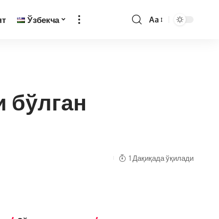
ят
Ўзбекча
Aa
и бўлган
1 Дақиқада ўқилади