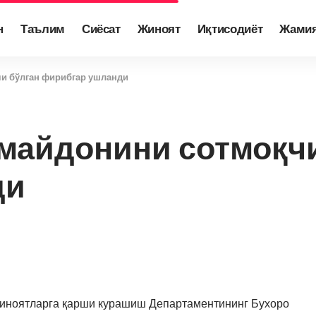
н
Таълим
Сиёсат
Жиноят
Иқтисодиёт
Жами
чи бўлган фирибгар ушланди
 майдонини сотмоқч
ди
жиноятларга қарши курашиш Департаментининг Бухоро