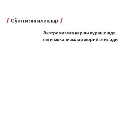
Сўнгги янгиликлар
Экстремизмга қарши курашишда
янги механизмлар жорий этилади
Бухоро
Бухорода таълим қамровини 95
фоизга етказиш
режалаштирилмоқда
Бухоро
Пенсияни қайта ҳисоблаш ҳам
автоматик бўлади
Бухоро
Ўзбекистонда барча
маҳаллаларнинг энергетик