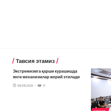
Тавсия этамиз
Экстремизмга қарши курашишда
янги механизмлар жорий этилади
08.08.2026
11