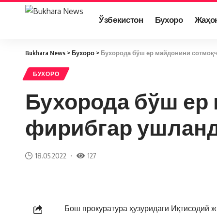
Ўзбекистон
Бухоро
Жаҳо
Bukhara News
>
Бухоро
>
Бухорода бўш ер майдонини сотмоқ
БУХОРО
Бухорода бўш ер
фирибгар ушлан
18.05.2022
127
Бош прокуратура ҳузуридаги Иқтисодий 