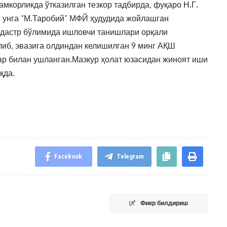
мкорликда ўтказилган тезкор тадбирда, фуқаро Н.Г.
, унга “М.Таробий” МФЙ ҳудудида жойлашган
кадастр бўлимида ишловчи танишлари орқали
иб, эвазига олдиндан келишилган 9 минг АҚШ
ар билан ушланган.Мазкур ҳолат юзасидан жиноят иши
қда.
Facebook
Telegram
Фикр билдириш