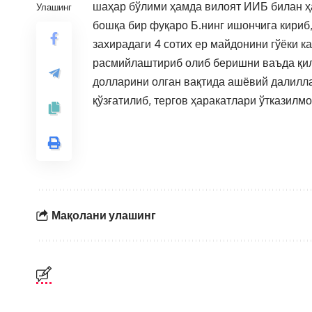
шаҳар бўлими ҳамда вилоят ИИБ билан ҳа
Улашинг
бошқа бир фуқаро Б.нинг ишончига кириб
захирадаги 4 сотих ер майдонини гўёки 
расмийлаштириб олиб беришни ваъда қил
долларини олган вақтида ашёвий далилл
қўзғатилиб, тергов ҳаракатлари ўтказилмо
Мақолани улашинг