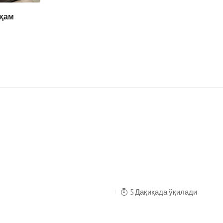
 ҳам
5 Дақиқада ўқилади