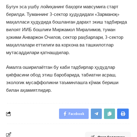
Бугун эса ушбу лойиҳанинг баҳорги мавсумига старт
берилди. Туманнинг 3-сектор ҳудудидаги «Зарманоқ»
маҳалласи ҳудудида бошланган дарахт экиш тадбирида
вилоят ИИБ бошлиғи Миржамол Миралимов, туман
ҳокими Анваржон Очилов, сектор раҳбарлари, 3-сектор
маҳаллалари еттилиги ва корхона ва ташкилотлар
мутасаддилари қатнашдилар.
Амалга оширилаётган бу каби тадбирлар ҳудудлар
қиёфасини обод этиш баробарида, табиатни асраш,
экологик мусаффоликни таъминлашга кўмак бериши
билан аҳамиятлидир.
Facebook
Фикр билдириш