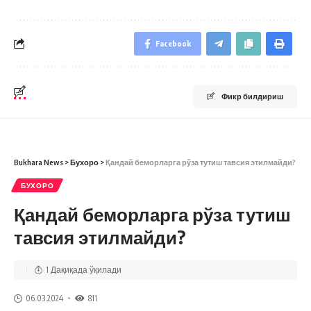
Facebook
Фикр билдириш
Bukhara News
>
Бухоро
>
Қандай беморларга рўза тутиш тавсия этилмайди?
БУХОРО
Қандай беморларга рўза тутиш
тавсия этилмайди?
1 Дақиқада ўқилади
06.03.2024
811