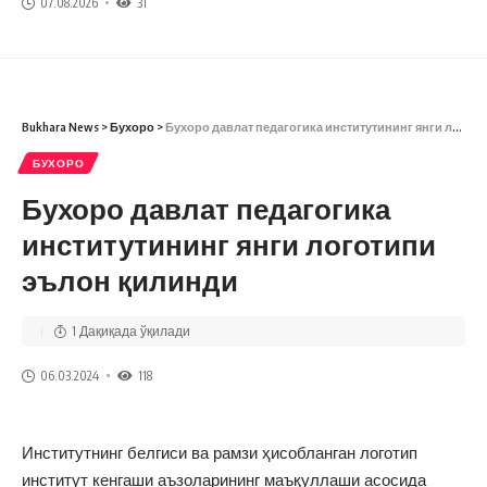
07.08.2026
31
Bukhara News
>
Бухоро
>
Бухоро давлат педагогика институтининг янги логотипи эълон қилинди
БУХОРО
Бухоро давлат педагогика
институтининг янги логотипи
эълон қилинди
1 Дақиқада ўқилади
06.03.2024
118
Институтнинг белгиси ва рамзи ҳисобланган логотип
институт кенгаши аъзоларининг маъқуллаши асосида