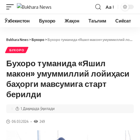
Aa
Ўзбекистон
Бухоро
Жаҳон
Таълим
Сиёсат
Bukhara News
>
Бухоро
>
Бухоро туманида «Яшил макон» умуммиллий лойиҳаси баҳорги мавсумига старт берилди
БУХОРО
Бухоро туманида «Яшил
макон» умуммиллий лойиҳаси
баҳорги мавсумига старт
берилди
1 Дақиқада ўқилади
06.03.2024
249