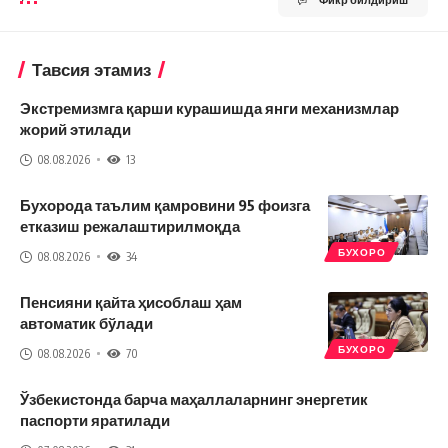
Тавсия этамиз
Экстремизмга қарши курашишда янги механизмлар
жорий этилади
08.08.2026
13
Бухорода таълим қамровини 95 фоизга
етказиш режалаштирилмоқда
БУХОРО
08.08.2026
34
Пенсияни қайта ҳисоблаш ҳам
автоматик бўлади
БУХОРО
08.08.2026
70
Ўзбекистонда барча маҳаллаларнинг энергетик
паспорти яратилади