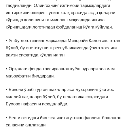
тасдиқланди. Олийгоҳнинг ижтимоий тармоқлардаги
иштирокини ошириш, унинг халқ орасида эсда қоларли
кўришда қолишини таъминлаш мақсадида янгича
кўринишдаги логотипдан фойдаланиш йўлга қўйилди.
• Ушбу логотипнинг марказида Минорайи Калон акс этган
бўлиб, бу институтнинг республикамизда ўзига хослиги
рамзи сифатида қўлланилган.
• Орқадаги фонда тавсирланган қуёш нурлари эса илм-
маърифатни билдиради.
• Бинони ўраб турган шакллар эса Бухоронинг ўзи хос
миллий нақшлари бўлиб, бу педагогика соҳасидаги
Бухоро нафасини ифодалайди.
• Белги остидаги йил эса институтнинг фаолият бошлаган
санасини англатади.