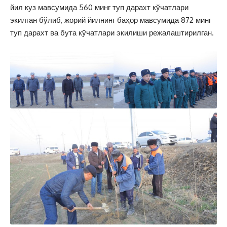
йил куз мавсумида 560 минг туп дарахт кўчатлари
экилган бўлиб, жорий йилнинг баҳор мавсумида 872 минг
туп дарахт ва бута кўчатлари экилиши режалаштирилган.