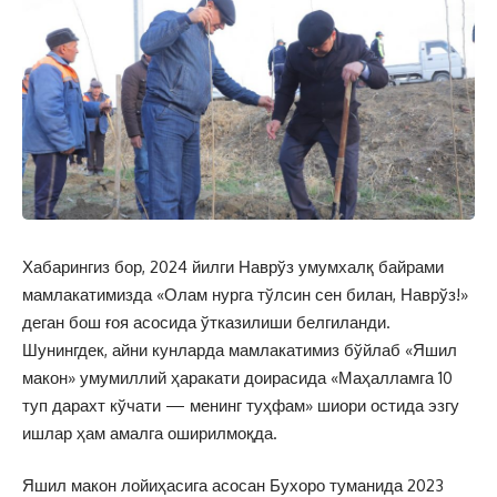
Хабарингиз бор, 2024 йилги Наврўз умумхалқ байрами
мамлакатимизда «Олам нурга тўлсин сен билан, Наврўз!»
деган бош ғоя асосида ўтказилиши белгиланди.
Шунингдек, айни кунларда мамлакатимиз бўйлаб «Яшил
макон» умумиллий ҳаракати доирасида «Маҳалламга 10
туп дарахт кўчати — менинг туҳфам» шиори остида эзгу
ишлар ҳам амалга оширилмоқда.
Яшил макон лойиҳасига асосан Бухоро туманида 2023