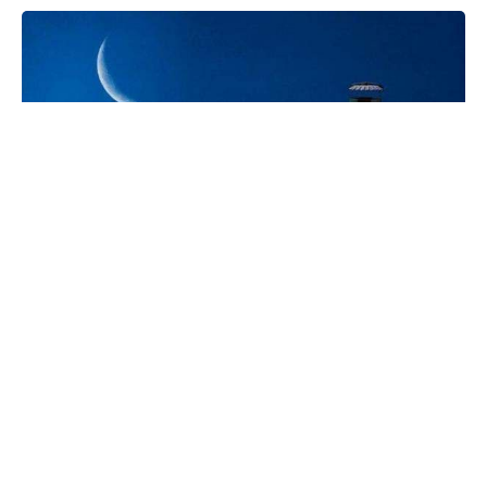
Тиббиётда шундай касалликлар борки, очлик касалликни
кучайтириб юбориши мумкин!
Қуйидагилар шулар жумласидандир:
✅ Доимий равишда дори ичиши керак бўладиган юрак қон
томир, буйрак ва жигар касалликларининг оғир турларида.