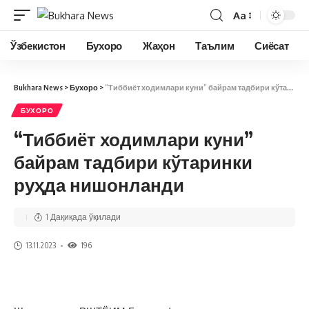
Aa
Ўзбекистон
Бухоро
Жаҳон
Таълим
Сиёсат
Bukhara News
>
Бухоро
>
“Тиббиёт ходимлари куни” байрам тадбири кўтаринки руҳда нишонланди
БУХОРО
“Тиббиёт ходимлари куни”
байрам тадбири кўтаринки
руҳда нишонланди
1 Дақиқада ўқилади
13.11.2023
196