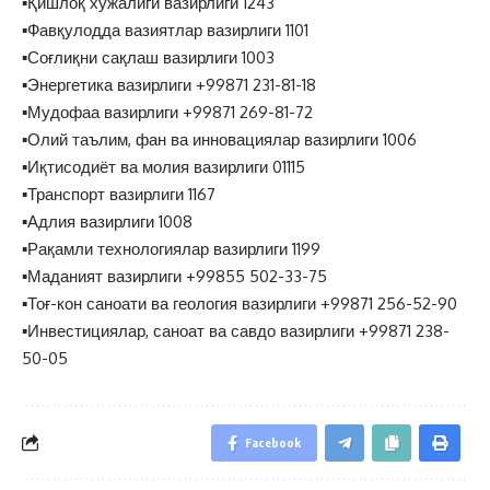
▪️Қишлоқ хўжалиги вазирлиги 1243
▪️Фавқулодда вазиятлар вазирлиги 1101
▪️Соғлиқни сақлаш вазирлиги 1003
▪️Энергетика вазирлиги +99871 231-81-18
▪️Мудофаа вазирлиги +99871 269-81-72
▪️Олий таълим, фан ва инновациялар вазирлиги 1006
▪️Иқтисодиёт ва молия вазирлиги 01115
▪️Транспорт вазирлиги 1167
▪️Адлия вазирлиги 1008
▪️Рақамли технологиялар вазирлиги 1199
▪️Маданият вазирлиги +99855 502-33-75
▪️Тоғ-кон саноати ва геология вазирлиги +99871 256-52-90
▪️Инвестициялар, саноат ва савдо вазирлиги +99871 238-
50-05
Facebook