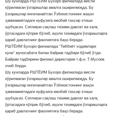
Шу кунларда РШТЁИМ Бухоро филиалида мисли
кўрилмаган ўзгаришлар амалга оширилмоқда. Бу
ўзгаришлар янгиланаётган Ўзбекистоннинг жаҳон
ҳамжамиятидаги нуфузига ижобий таъсир этиши
шубҳасиз. Соғлиқни сақлаш тизими давлат ва халқ
ўртасидаги кўприк бўлиб, аҳоли тизимдаги ўзгаришларга
қараб давлатнинг фаолиятига баҳо беради.
РШТЁИМ Бухоро филиалида “Тиббиёт ходимлари
куни” муносабати билан байрам тадбири бўлиб ўтди.
Байрам тадбирини филиал директории т.ф.н. Т.Мусоев
очиб берди.
Шу кунларда РШТЁИМ Бухоро филиалида мисли
кўрилмаган ўзгаришлар амалга оширилмоқда. Бу
ўзгаришлар янгиланаётган Ўзбекистоннинг жаҳон
ҳамжамиятидаги нуфузига ижобий таъсир этиши
шубҳасиз. Соғлиқни сақлаш тизими давлат ва халқ
ўртасидаги кўприк бўлиб, аҳоли тизимдаги ўзгаришларга
қараб давлатнинг фаолиятига баҳо беради.