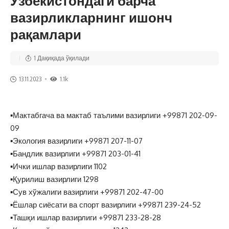
Ўзбекистондаги барча
вазирликларнинг ишонч
рақамлари
1 Дақиқада ўқилади
13.11.2023
1.1k
▪️Мактабгача ва мактаб таълими вазирлиги +99871 202-09-
09
▪️Экология вазирлиги +99871 207-11-07
▪️Бандлик вазирлиги +99871 203-01-41
▪️Ички ишлар вазирлиги 1102
▪️Қурилиш вазирлиги 1298
▪️Сув хўжалиги вазирлиги +99871 202-47-00
▪️Ёшлар сиёсати ва спорт вазирлиги +99871 239-24-52
▪️Ташқи ишлар вазирлиги +99871 233-28-28