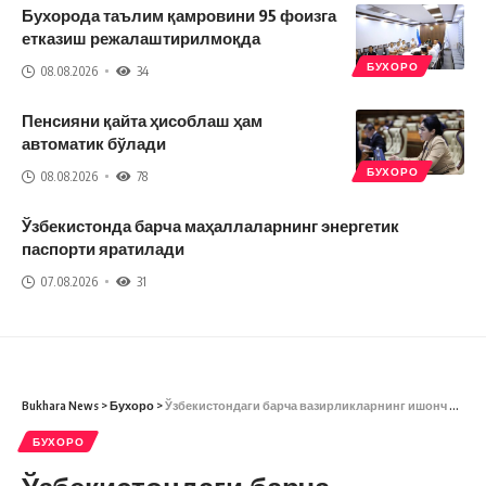
Бухорода таълим қамровини 95 фоизга
етказиш режалаштирилмоқда
БУХОРО
08.08.2026
34
Пенсияни қайта ҳисоблаш ҳам
автоматик бўлади
БУХОРО
08.08.2026
78
Ўзбекистонда барча маҳаллаларнинг энергетик
паспорти яратилади
07.08.2026
31
Bukhara News
>
Бухоро
>
Ўзбекистондаги барча вазирликларнинг ишонч рақамлари
БУХОРО