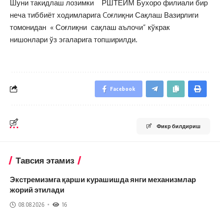
Шуни такидлаш лозимки РШТЁИМ Бухоро филиали бир
неча тиббиёт ходимларига Cоғлиқни Сақлаш Вазирлиги
томонидан « Соғлиқни сақлаш аълочи” кўкрак
нишонлари ўз эгаларига топширилди.
Facebook
Фикр билдириш
Тавсия этамиз
Экстремизмга қарши курашишда янги механизмлар
жорий этилади
08.08.2026
16