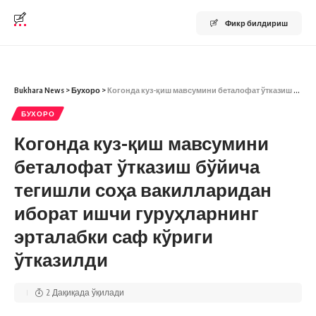
Фикр билдириш
Bukhara News
>
Бухоро
>
Когонда куз-қиш мавсумини беталофат ўтказиш бўйича тегишли соҳа вакилларидан иборат ишчи гуруҳларнинг эрталабки саф кўриги ўтказилди
БУХОРО
Когонда куз-қиш мавсумини
беталофат ўтказиш бўйича
тегишли соҳа вакилларидан
иборат ишчи гуруҳларнинг
эрталабки саф кўриги
ўтказилди
2 Дақиқада ўқилади