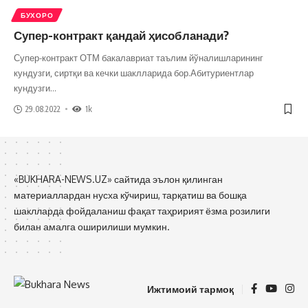
БУХОРО
Супер-контракт қандай ҳисобланади?
Супер-контракт ОТМ бакалавриат таълим йўналишларининг
кундузги, сиртқи ва кечки шаклларида бор.Абитуриентлар
кундузги
…
29.08.2022
1k
«BUKHARA-NEWS.UZ» сайтида эълон қилинган
материаллардан нусха кўчириш, тарқатиш ва бошқа
шаклларда фойдаланиш фақат таҳририят ёзма розилиги
билан амалга оширилиши мумкин.
Ижтимоий тармоқ