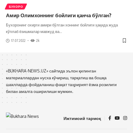
БУХОРО
Амир Олимхоннинг бойлиги қанча бўлган?
Бухоронинг охирги амири бўлган хоннинг бойлиги ҳақида жуда
кўплаб ёзишмалар мавжуд ва
…
17.07.2022
2k
«BUKHARA-NEWS.UZ» сайтида эълон қилинган
материаллардан нусха кўчириш, тарқатиш ва бошқа
шаклларда фойдаланиш фақат таҳририят ёзма розилиги
билан амалга оширилиши мумкин.
Ижтимоий тармоқ