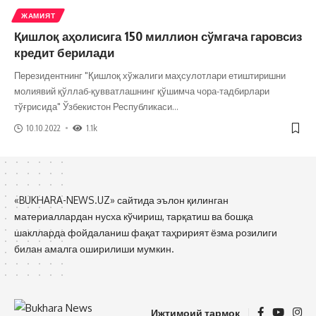
ЖАМИЯТ
Қишлоқ аҳолисига 150 миллион сўмгача гаровсиз
кредит берилади
Перезидентнинг "Қишлоқ хўжалиги маҳсулотлари етиштиришни
молиявий қўллаб-қувватлашнинг қўшимча чора-тадбирлари
тўғрисида" Ўзбекистон Республикаси
…
10.10.2022
1.1k
«BUKHARA-NEWS.UZ» сайтида эълон қилинган
материаллардан нусха кўчириш, тарқатиш ва бошқа
шаклларда фойдаланиш фақат таҳририят ёзма розилиги
билан амалга оширилиши мумкин.
Ижтимоий тармоқ