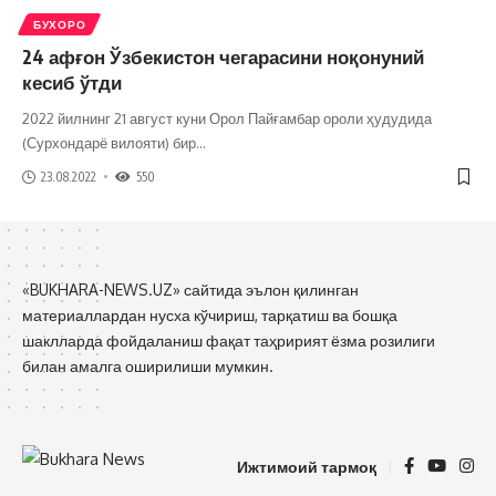
БУХОРО
24 афғон Ўзбекистон чегарасини ноқонуний
кесиб ўтди
2022 йилнинг 21 август куни Орол Пайғамбар ороли ҳудудида
(Сурхондарё вилояти) бир
…
23.08.2022
550
«BUKHARA-NEWS.UZ» сайтида эълон қилинган
материаллардан нусха кўчириш, тарқатиш ва бошқа
шаклларда фойдаланиш фақат таҳририят ёзма розилиги
билан амалга оширилиши мумкин.
Ижтимоий тармоқ