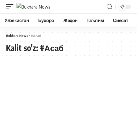
Ўзбекистон
Бухоро
Жаҳон
Таълим
Сиёсат
Bukhara News
>
#Асаб
Kalit so'z:
#Асаб