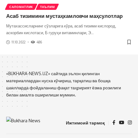
САЛОМАТЛИК
ТАЪЛИМ
Асаб тизимини мустаҳкамловчи маҳсулотлар
Мутахассисларнинг сўзларига кўра, асаб тизими кислород,
аскорбин кислотаси, Б гуруҳи витаминлари, Э
…
11.10.2022
486
«BUKHARA-NEWS.UZ» сайтида эълон қилинган
материаллардан нусха кўчириш, тарқатиш ва бошқа
шаклларда фойдаланиш фақат таҳририят ёзма розилиги
билан амалга оширилиши мумкин.
Ижтимоий тармоқ