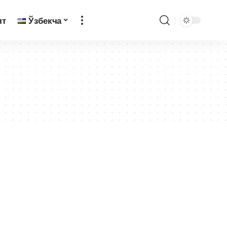
ят
Ўзбекча