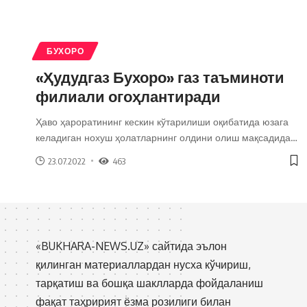
БУХОРО
«Ҳудудгаз Бухоро» газ таъминоти
филиали огоҳлантиради
Ҳаво ҳароратининг кескин кўтарилиши оқибатида юзага
келадиган нохуш ҳолатларнинг олдини олиш мақсадида
…
23.07.2022
463
«BUKHARA-NEWS.UZ» сайтида эълон
қилинган материаллардан нусха кўчириш,
тарқатиш ва бошқа шаклларда фойдаланиш
фақат таҳририят ёзма розилиги билан