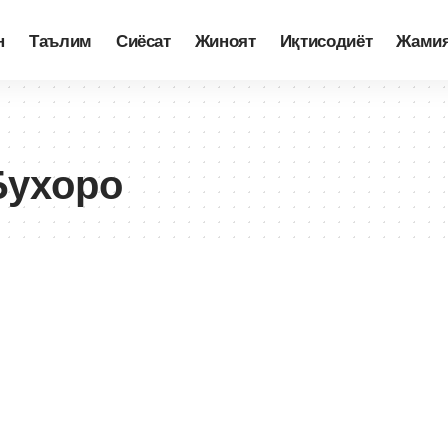
н
Таълим
Сиёсат
Жиноят
Иқтисодиёт
Жами
Бухоро