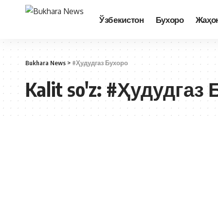
Ўзбекистон
Бухоро
Жаҳо
Bukhara News
>
#Ҳудудгаз Бухоро
Kalit so'z:
#Ҳудудгаз 