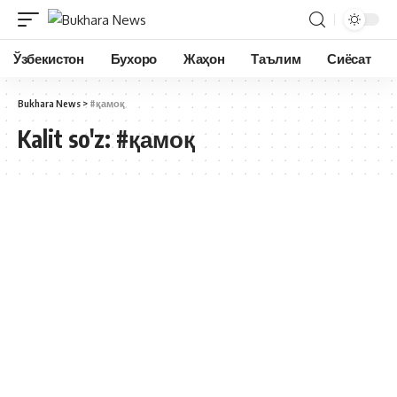
Ўзбекистон
Бухоро
Жаҳон
Таълим
Сиёсат
Bukhara News
>
#қамоқ
Kalit so'z:
#қамоқ