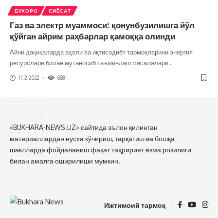
БУХОРО
СИЁСАТ
Газ ва электр муаммоси: қонунбузилишга йўл
қўйган айрим раҳбарлар қамоққа олинди
Айни дақиқаларда аҳоли ва иқтисодиёт тармоқларини энергия
ресурслари билан мутаносиб таъминлаш масалалари
…
11.12.2022
688
«BUKHARA-NEWS.UZ» сайтида эълон қилинган
материаллардан нусха кўчириш, тарқатиш ва бошқа
шаклларда фойдаланиш фақат таҳририят ёзма розилиги
билан амалга оширилиши мумкин.
Ижтимоий тармоқ