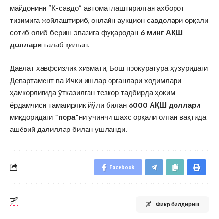
майдонини “К-савдо” автоматлаштирилган ахборот
тизимига жойлаштириб, онлайн аукцион савдолари орқали
сотиб олиб бериш эвазига фуқародан
6 минг АҚШ
доллари
талаб қилган.
Давлат хавфсизлик хизмати, Бош прокуратура ҳузуридаги
Департамент ва Ички ишлар органлари ходимлари
ҳамкорлигида ўтказилган тезкор тадбирда ҳоким
ёрдамчиси тамагирлик йўли билан
6000 АҚШ доллари
миқдоридаги
“пора”
ни учинчи шахс орқали олган вақтида
ашёвий далиллар билан ушланди.
Facebook
Фикр билдириш