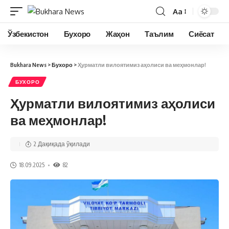
Aa
Ўзбекистон
Бухоро
Жаҳон
Таълим
Сиёсат
Bukhara News
>
Бухоро
>
Ҳурматли вилоятимиз аҳолиси ва меҳмонлар!
БУХОРО
Ҳурматли вилоятимиз аҳолиси
ва меҳмонлар!
2 Дақиқада ўқилади
18.09.2025
82