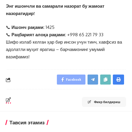
Энг ишончли ва самарали назорат бу жамоат
назоратидир!
📞
Ишонч рақами:
1425
📞
Раҳбарият алоқа рақами:
+998 65 221 79 33
Шифо излаб келган ҳар бир инсон учун тинч, хавфсиз ва
адолатли муҳит яратиш – барчамизнинг умумий
вазифамиз!
Facebook
Фикр билдириш
Тавсия этамиз