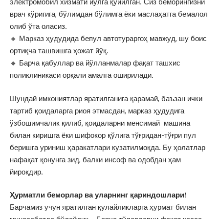
электромобил хизмати йўлга қўйилган. Сиз беморингизни
врач кўригига, бўлимдан бўлимга ёки маслаҳатга бемалол
олиб ўта оласиз.
🔸 Марказ ҳудудида бепул автотураргоҳ мавжуд, шу боис
ортиқча ташвишга ҳожат йўқ.
🔸 Барча қабуллар ва йўлланмалар фақат ташхис
поликлиникаси орқали амалга оширилади.
Шундай имкониятлар яратилганига қарамай, баъзан ички
тартиб қоидаларга риоя этмасдан, марказ ҳудудига
ўзбошимчалик қилиб, қоидаларни менсимай машина
билан киришга ёки шифокор қўлига тўғридан-тўғри пул
беришга уриниш ҳаракатлари кузатилмоқда. Бу ҳолатлар
нафақат қонунга зид, балки инсоф ва одобдан ҳам
йироқдир.
Ҳурматли беморлар ва уларнинг қариндошлари!
Барчамиз учун яратилган қулайликларга ҳурмат билан