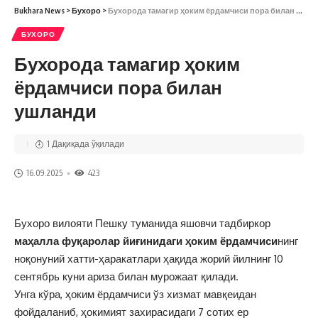
Bukhara News
>
Бухоро
>
Бухорода тамагир ҳоким ёрдамчиси пора билан ушланди
БУХОРО
Бухорода тамагир ҳоким
ёрдамчиси пора билан
ушланди
1 Дақиқада ўқилади
16.09.2025
423
Бухоро вилояти Пешку туманида яшовчи тадбиркор
маҳалла фуқаролар йиғинидаги ҳоким ёрдамчиси
нинг
ноқонуний хатти-ҳаракатлари ҳақида жорий йилнинг 10
сентябрь куни ариза билан мурожаат қилади.
Унга кўра, ҳоким ёрдамчиси ўз хизмат мавқеидан
фойдаланиб, ҳокимият захирасидаги 7 сотих ер