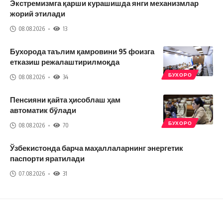
Экстремизмга қарши курашишда янги механизмлар
жорий этилади
08.08.2026
13
Бухорода таълим қамровини 95 фоизга
етказиш режалаштирилмоқда
БУХОРО
08.08.2026
34
Пенсияни қайта ҳисоблаш ҳам
автоматик бўлади
БУХОРО
08.08.2026
70
Ўзбекистонда барча маҳаллаларнинг энергетик
паспорти яратилади
07.08.2026
31