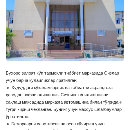
Бухоро вилоят кўп тармоқли тиббиёт марказида Сизлар
учун барча қулайликлар яратилган:
🔸 Ҳудуддаги кўкаламзорлик ва табиатни асраш,тоза
ҳаводан нафас олишингиз, Сизнинг тинчлигингизни
сақлаш мақсадида марказга автомашина билан тўғридан-
тўғри кириш чекланган. Бунинг учун махсус шлагбаумлар
ўрнатилган.
🔸 Беморларни хавотирсиз ва осон кўчириш учун