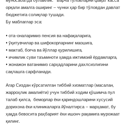
муносабатда бўлайлик. Барча тўловларни фақат касса
орқали амалга оширинг – чунки ҳар бир тўловдан давлат
бюджетига солиқлар тушади.
Бу маблағлар эса:
• ота-оналаримиз пенсия ва нафақаларига,
• ўқитувчилар ва шифокорларнинг маошига,
• мактаб, боғча ва йўллар қурилишига,
• ичимлик суви таъминоти ҳамда ижтимоий ёрдамларга,
• жонажон ватанимиз сарҳадларини дахлсизлигини
сақлашга сарфланади.
Агар Сиздан кўрсатилган тиббий хизматлар (масалан,
жарроҳлик амалиёти) учун тиббий ходим қўшимча пул
талаб қилса, беморлар ёки қариндошларини хусусий
дорихона ёки клиникаларга йўналтирса – марҳамат, бу
ҳақда бевосита раҳбарият ёки ишонч рақамига мурожаат
қилинг.