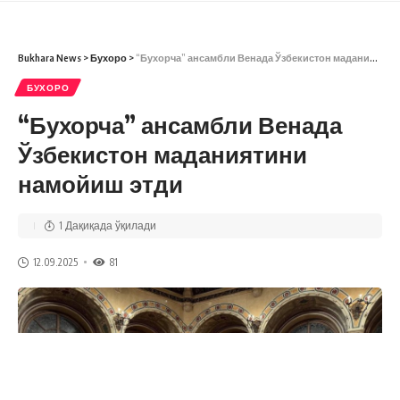
Bukhara News
>
Бухоро
>
“Бухорча” ансамбли Венада Ўзбекистон маданиятини намойиш этди
БУХОРО
“Бухорча” ансамбли Венада
Ўзбекистон маданиятини
намойиш этди
1 Дақиқада ўқилади
12.09.2025
81